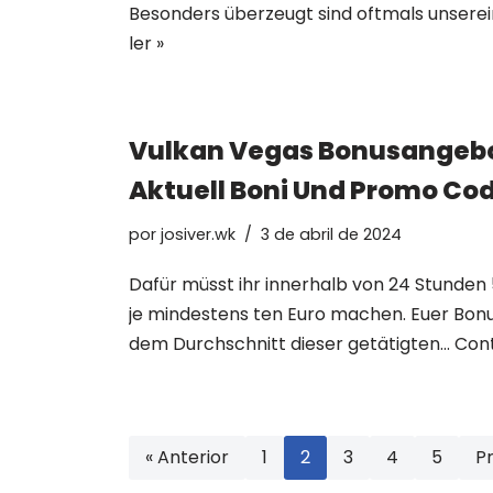
Besonders überzeugt sind oftmals unsere
ler »
Vulkan Vegas Bonusangebo
Aktuell Boni Und Promo Co
por
josiver.wk
3 de abril de 2024
Dafür müsst ihr innerhalb von 24 Stunden
je mindestens ten Euro machen. Euer Bonus
dem Durchschnitt dieser getätigten…
Cont
« Anterior
1
2
3
4
5
P