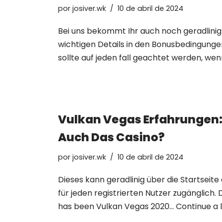
por
josiver.wk
10 de abril de 2024
Bei uns bekommt Ihr auch noch geradlinig
wichtigen Details in den Bonusbedingungen
sollte auf jeden fall geachtet werden, w
Vulkan Vegas Erfahrungen: 
Auch Das Casino?
por
josiver.wk
10 de abril de 2024
Dieses kann geradlinig über die Startseite
für jeden registrierten Nutzer zugänglich. D
has been Vulkan Vegas 2020…
Continue a l