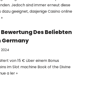
nden. Jedoch sind immer erneut diese
azu geeignet, dasjenige Casino online
 »
 Bewertung Des Beliebten
In Germany
e 2024
 Wert von 15 € über einem Bonus
ins im Slot machine Book of the Divine
ue a ler »