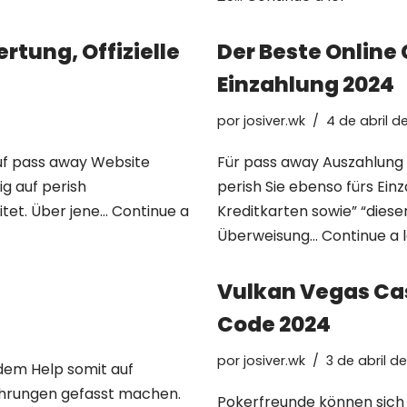
rtung, Offizielle
Der Beste Online
Einzahlung 2024
por
josiver.wk
4 de abril d
uf pass away Website
Für pass away Auszahlung s
ig auf perish
perish Sie ebenso fürs Ein
itet. Über jene…
Continue a
Kreditkarten sowie” “dies
Überweisung…
Continue a l
Vulkan Vegas Ca
Code 2024
por
josiver.wk
3 de abril d
 dem Help somit auf
fahrungen gefasst machen.
Pokerfreunde können sich