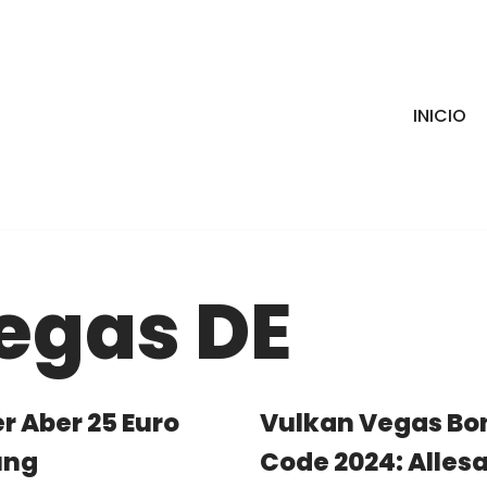
INICIO
egas DE
r Aber 25 Euro
Vulkan Vegas Bo
ung
Code 2024: Alle