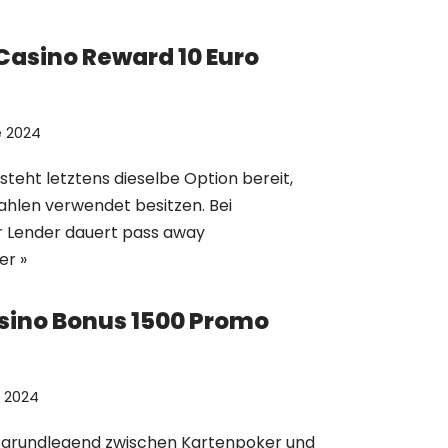
 Casino Reward 10 Euro
e 2024
teht letztens dieselbe Option bereit,
zahlen verwendet besitzen. Bei
er Lender dauert pass away
er »
sino Bonus 1500 Promo
e 2024
 grundlegend zwischen Kartenpoker und