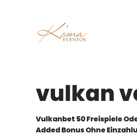
Pular
para
o
conteúdo
vulkan v
Vulkanbet 50 Freispiele Ode
Added Bonus Ohne Einzahl