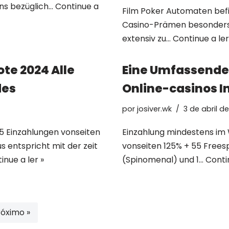
ins bezüglich…
Continue a
Film Poker Automaten befi
Casino-Prämen besonders d
extensiv zu…
Continue a ler
te 2024 Alle
Eine Umfassende
des
Online-casinos 
por
josiver.wk
3 de abril d
 5 Einzahlungen vonseiten
Einzahlung mindestens im
 entspricht mit der zeit
vonseiten 125% + 55 Freesp
inue a ler »
(Spinomenal) und 1…
Contin
róximo »