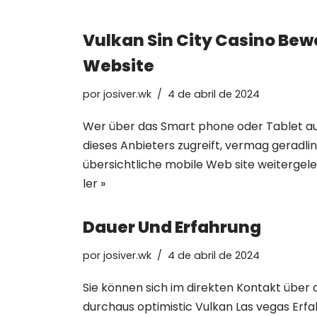
Vulkan Sin City Casino Bewe
Website
por
josiver.wk
4 de abril de 2024
Wer über das Smart phone oder Tablet a
dieses Anbieters zugreift, vermag geradlin
übersichtliche mobile Web site weitergele
ler »
Dauer Und Erfahrung
por
josiver.wk
4 de abril de 2024
Sie können sich im direkten Kontakt über
durchaus optimistic Vulkan Las vegas Er