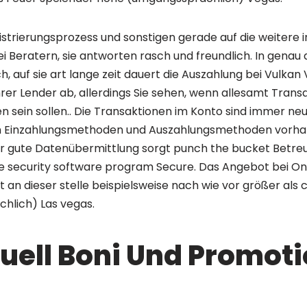
strierungsprozess und sonstigen gerade auf die weitere i
i Beratern, sie antworten rasch und freundlich. In genau 
h, auf sie art lange zeit dauert die Auszahlung bei Vulkan
er Lender ab, allerdings Sie sehen, wenn allesamt Transa
 sein sollen.. Die Transaktionen im Konto sind immer neu
len Einzahlungsmethoden und Auszahlungsmethoden vorhan
r gute Datenübermittlung sorgt punch the bucket Betre
e security software program Secure. Das Angebot bei On
t an dieser stelle beispielsweise nach wie vor größer als
hlich) Las vegas.
tuell Boni Und Promot