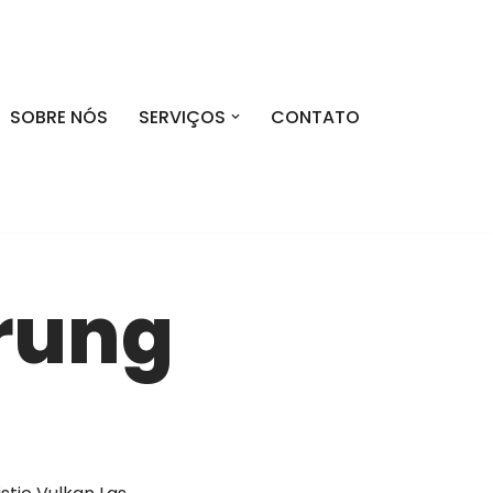
SOBRE NÓS
SERVIÇOS
CONTATO
rung