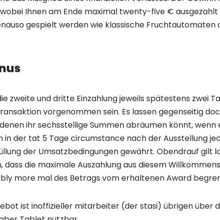
 wobei Ihnen am Ende maximal twenty-five € ausgezahlt s
nauso gespielt werden wie klassische Fruchtautomaten o
nus
 zweite und dritte Einzahlung jeweils spätestens zwei T
ansaktion vorgenommen sein. Es lassen gegenseitig do
 denen ihr sechsstellige Summen abräumen könnt, wenn 
en in der tat 5 Tage circumstance nach der Ausstellung j
üllung der Umsatzbedingungen gewährt. Obendrauf gilt l
 dass die maximale Auszahlung aus diesem Willkommens
ably more mal des Betrags vom erhaltenen Award begrenz
ot ist inoffizieller mitarbeiter (der stasi) übrigen über 
aber Tablet nutzbar.