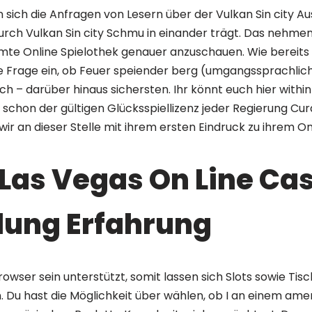
sich die Anfragen von Lesern über der Vulkan Sin city Aus
rch Vulkan Sin city Schmu in einander trägt. Das nehmen 
te Online Spielothek genauer anzuschauen. Wie bereits
e Frage ein, ob Feuer speiender berg (umgangssprachlich)
ch – darüber hinaus sichersten. Ihr könnt euch hier with
in schon der gültigen Glücksspiellizenz jeder Regierung C
r an dieser Stelle mit ihrem ersten Eindruck zu ihrem On
Las Vegas On Line Ca
lung Erfahrung
rowser sein unterstützt, somit lassen sich Slots sowie Tis
 Du hast die Möglichkeit über wählen, ob I an einem ame