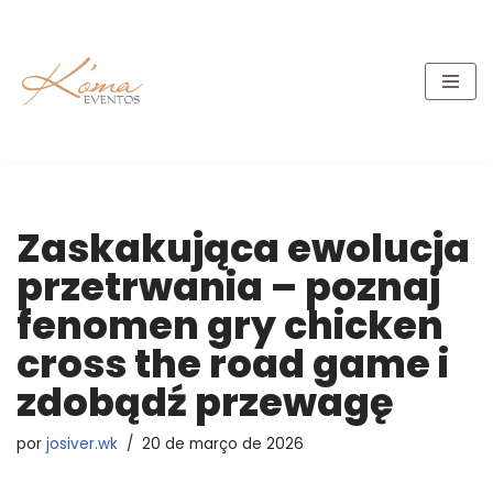
Pular
para
o
conteúdo
Zaskakująca ewolucja
przetrwania – poznaj
fenomen gry chicken
cross the road game i
zdobądź przewagę
por
josiver.wk
20 de março de 2026