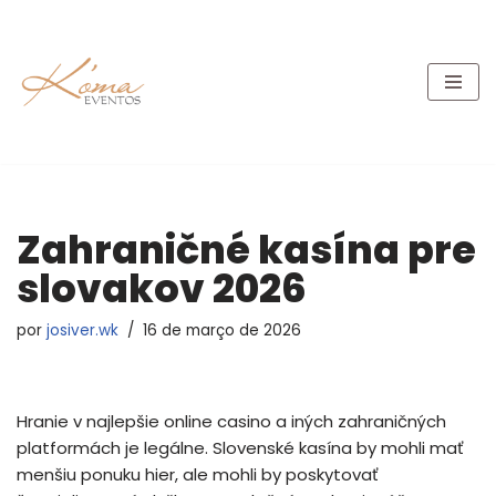
Pular
para
o
conteúdo
Zahraničné kasína pre
slovakov 2026
por
josiver.wk
16 de março de 2026
Hranie v najlepšie online casino a iných zahraničných
platformách je legálne. Slovenské kasína by mohli mať
menšiu ponuku hier, ale mohli by poskytovať