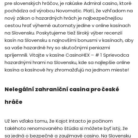
pre slovenských hráčov, je rakúske Admiral casino, ktoré
pochádza od výrobcu Novomatic. Platí, že vzhľadom na
nový zákon o hazardných hrách je najbezpečnejšou
cestou hrať výherné automaty jedine v online kasínach
na Slovensku. Poskytujeme tiež široký výber recenzií
kasín na Slovensku s najnovšími bonusmi v kasínach, aby
sa vaše hazardné hry so skutočnými peniazmi
spríjemnili. Vitajte v kasíne CasinoHEX – # 1 Sprievodca
hazardnými hrami na Slovensku, kde sa najlepšie online
kasína a kasínové hry zhromažďujú na jednom mieste!
Nelegální zahraniční casina pro české
hráče
Už len vďaka tomu, že Kajot Intacto je počinom
takéhoto renomovaného štúdia si môžete byť istý, že
sa jedná o bezpečné a zaujímavé casino. Na Slovensku