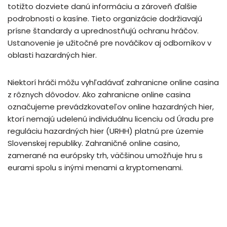
totižto dozviete danú informáciu a zároveň ďalšie
podrobnosti o kasíne. Tieto organizácie dodržiavajú
prísne štandardy a uprednostňujú ochranu hráčov.
Ustanovenie je užitočné pre nováčikov aj odborníkov v
oblasti hazardných hier.
Niektorí hráči môžu vyhľadávať zahranicne online casina
z rôznych dôvodov. Ako zahranicne online casina
označujeme prevádzkovateľov online hazardných hier,
ktorí nemajú udelenú individuálnu licenciu od Úradu pre
reguláciu hazardných hier (URHH) platnú pre územie
Slovenskej republiky. Zahraničné online casino,
zamerané na európsky trh, väčšinou umožňuje hru s
eurami spolu s inými menami a kryptomenami.