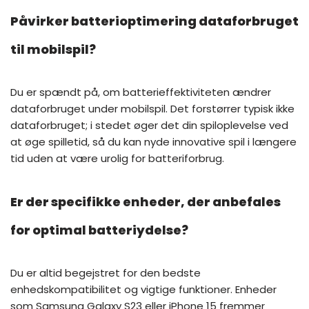
Påvirker batterioptimering dataforbruget
til mobilspil?
Du er spændt på, om batterieffektiviteten ændrer
dataforbruget under mobilspil. Det forstørrer typisk ikke
dataforbruget; i stedet øger det din spiloplevelse ved
at øge spilletid, så du kan nyde innovative spil i længere
tid uden at være urolig for batteriforbrug.
Er der specifikke enheder, der anbefales
for optimal batteriydelse?
Du er altid begejstret for den bedste
enhedskompatibilitet og vigtige funktioner. Enheder
som Samsung Galaxy S23 eller iPhone 15 fremmer