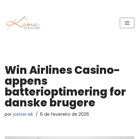
Pular
para
o
conteúdo
Win Airlines Casino-
appens
batterioptimering for
danske brugere
por
josiver.wk
6 de fevereiro de 2026