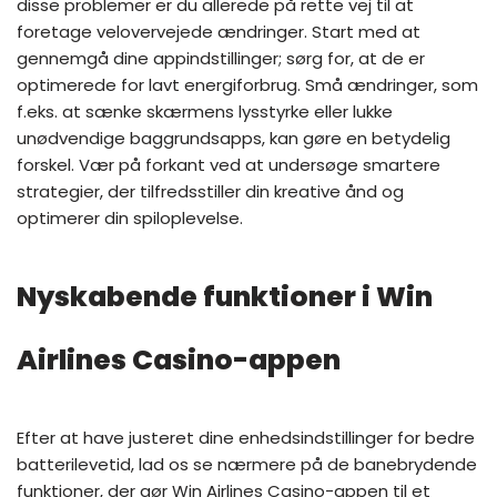
disse problemer er du allerede på rette vej til at
foretage velovervejede ændringer. Start med at
gennemgå dine appindstillinger; sørg for, at de er
optimerede for lavt energiforbrug. Små ændringer, som
f.eks. at sænke skærmens lysstyrke eller lukke
unødvendige baggrundsapps, kan gøre en betydelig
forskel. Vær på forkant ved at undersøge smartere
strategier, der tilfredsstiller din kreative ånd og
optimerer din spiloplevelse.
Nyskabende funktioner i Win
Airlines Casino-appen
Efter at have justeret dine enhedsindstillinger for bedre
batterilevetid, lad os se nærmere på de banebrydende
funktioner, der gør Win Airlines Casino-appen til et