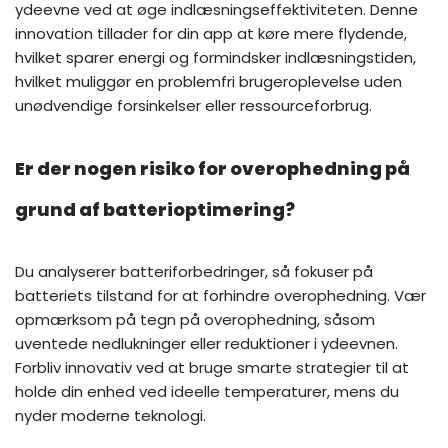
ydeevne ved at øge indlæsningseffektiviteten. Denne
innovation tillader for din app at køre mere flydende,
hvilket sparer energi og formindsker indlæsningstiden,
hvilket muliggør en problemfri brugeroplevelse uden
unødvendige forsinkelser eller ressourceforbrug.
Er der nogen risiko for overophedning på
grund af batterioptimering?
Du analyserer batteriforbedringer, så fokuser på
batteriets tilstand for at forhindre overophedning. Vær
opmærksom på tegn på overophedning, såsom
uventede nedlukninger eller reduktioner i ydeevnen.
Forbliv innovativ ved at bruge smarte strategier til at
holde din enhed ved ideelle temperaturer, mens du
nyder moderne teknologi.