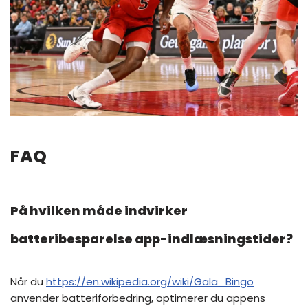
FAQ
På hvilken måde indvirker
batteribesparelse app-indlæsningstider?
Når du
https://en.wikipedia.org/wiki/Gala_Bingo
anvender batteriforbedring, optimerer du appens