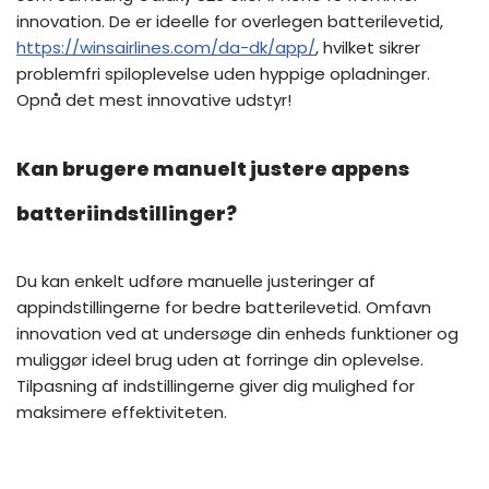
innovation. De er ideelle for overlegen batterilevetid,
https://winsairlines.com/da-dk/app/
, hvilket sikrer
problemfri spiloplevelse uden hyppige opladninger.
Opnå det mest innovative udstyr!
Kan brugere manuelt justere appens
batteriindstillinger?
Du kan enkelt udføre manuelle justeringer af
appindstillingerne for bedre batterilevetid. Omfavn
innovation ved at undersøge din enheds funktioner og
muliggør ideel brug uden at forringe din oplevelse.
Tilpasning af indstillingerne giver dig mulighed for
maksimere effektiviteten.