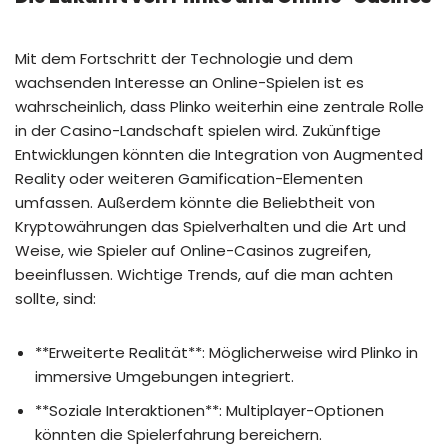
Mit dem Fortschritt der Technologie und dem
wachsenden Interesse an Online-Spielen ist es
wahrscheinlich, dass Plinko weiterhin eine zentrale Rolle
in der Casino-Landschaft spielen wird. Zukünftige
Entwicklungen könnten die Integration von Augmented
Reality oder weiteren Gamification-Elementen
umfassen. Außerdem könnte die Beliebtheit von
Kryptowährungen das Spielverhalten und die Art und
Weise, wie Spieler auf Online-Casinos zugreifen,
beeinflussen. Wichtige Trends, auf die man achten
sollte, sind:
**Erweiterte Realität**: Möglicherweise wird Plinko in
immersive Umgebungen integriert.
**Soziale Interaktionen**: Multiplayer-Optionen
könnten die Spielerfahrung bereichern.