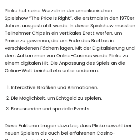
Plinko hat seine Wurzeln in der amerikanischen
Spielshow “The Price Is Right”, die erstmals in den 1970er
Jahren ausgestrahlt wurde. In dieser Spielshow mussten
Teilnehmer Chips in ein vertikales Brett werfen, um
Preise zu gewinnen, die am Ende des Brettes in
verschiedenen Fächern lagen. Mit der Digitalisierung und
dem Aufkommen von Online-Casinos wurde Plinko zu
einem digitalen Hit. Die Anpassung des Spiels an die
Online-Welt beinhaltete unter anderem:
Interaktive Grafiken und Animationen.
Die Möglichkeit, um Echtgeld zu spielen.
Bonusrunden und spezielle Events.
Diese Faktoren tragen dazu bei, dass Plinko sowohl bei
neuen Spielern als auch bei erfahrenen Casino-