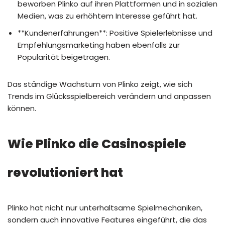
beworben Plinko auf ihren Plattformen und in sozialen
Medien, was zu erhöhtem Interesse geführt hat.
**Kundenerfahrungen**: Positive Spielerlebnisse und
Empfehlungsmarketing haben ebenfalls zur
Popularität beigetragen.
Das ständige Wachstum von Plinko zeigt, wie sich
Trends im Glücksspielbereich verändern und anpassen
können.
Wie Plinko die Casinospiele
revolutioniert hat
Plinko hat nicht nur unterhaltsame Spielmechaniken,
sondern auch innovative Features eingeführt, die das