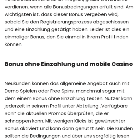
verdienen, wenn alle Bonusbedingungen erfüllt sind. Am
wichtigsten ist, dass dieser Bonus vergeben wird,
sobald Sie den Registrierungsprozess abgeschlossen
und eine Einzahlung getätigt haben. Leider ist dies ein
einmaliger Bonus, den Sie einmal in Ihrem Profil finden
können.
Bonus ohne Einzahlung und mobile Casino
Neukunden können das allgemeine Angebot auch mit
Demo Spielen oder Free Spins, manchmal sogar mit
dem einem Bonus ohne Einzahlung testen. Nutzer kann
jederzeit in seinem Profil unter Abteilung „Verfügbare
Boni“ die aktuellen Promos überprüfen, die er
schnappen kann. Mit wenigen Klicks ist gewünschter
Bonus aktiviert und kann dann genutzt sein. Die Kunden
sollten die Bedingungen und über uns sorgfältig lesen