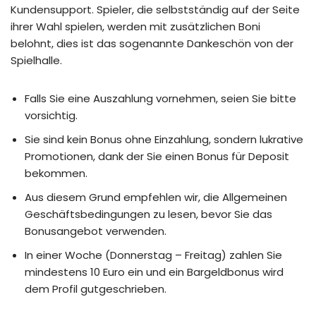
Kundensupport. Spieler, die selbstständig auf der Seite
ihrer Wahl spielen, werden mit zusätzlichen Boni
belohnt, dies ist das sogenannte Dankeschön von der
Spielhalle.
Falls Sie eine Auszahlung vornehmen, seien Sie bitte
vorsichtig.
Sie sind kein Bonus ohne Einzahlung, sondern lukrative
Promotionen, dank der Sie einen Bonus für Deposit
bekommen.
Aus diesem Grund empfehlen wir, die Allgemeinen
Geschäftsbedingungen zu lesen, bevor Sie das
Bonusangebot verwenden.
In einer Woche (Donnerstag – Freitag) zahlen Sie
mindestens 10 Euro ein und ein Bargeldbonus wird
dem Profil gutgeschrieben.