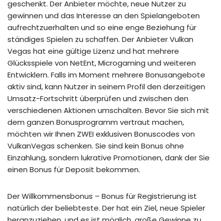
geschenkt. Der Anbieter möchte, neue Nutzer zu
gewinnen und das Interesse an den Spielangeboten
aufrechtzuerhalten und so eine enge Beziehung für
ständiges Spielen zu schaffen. Der Anbieter Vulkan
Vegas hat eine gültige Lizenz und hat mehrere
Glücksspiele von NetEnt, Microgaming und weiteren
Entwicklern. Falls im Moment mehrere Bonusangebote
aktiv sind, kann Nutzer in seinem Profil den derzeitigen
Umsatz-Fortschritt überprüfen und zwischen den
verschiedenen Aktionen umschalten. Bevor Sie sich mit
dem ganzen Bonusprogramm vertraut machen,
möchten wir Ihnen ZWEI exklusiven Bonuscodes von
VulkanVegas schenken. Sie sind kein Bonus ohne
Einzahlung, sondern lukrative Promotionen, dank der Sie
einen Bonus für Deposit bekommen.
Der Willkommensbonus – Bonus für Registrierung ist
natürlich der beliebteste. Der hat ein Ziel, neue Spieler
heranzuziehen, und es ist möglich, große Gewinne zu