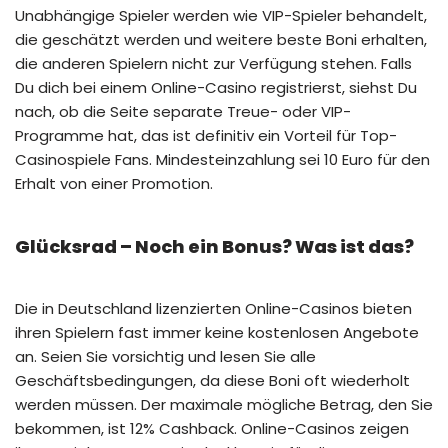
Unabhängige Spieler werden wie VIP-Spieler behandelt,
die geschätzt werden und weitere beste Boni erhalten,
die anderen Spielern nicht zur Verfügung stehen. Falls
Du dich bei einem Online-Casino registrierst, siehst Du
nach, ob die Seite separate Treue- oder VIP-
Programme hat, das ist definitiv ein Vorteil für Top-
Casinospiele Fans. Mindesteinzahlung sei 10 Euro für den
Erhalt von einer Promotion.
Glücksrad – Noch ein Bonus? Was ist das?
Die in Deutschland lizenzierten Online-Casinos bieten
ihren Spielern fast immer keine kostenlosen Angebote
an. Seien Sie vorsichtig und lesen Sie alle
Geschäftsbedingungen, da diese Boni oft wiederholt
werden müssen. Der maximale mögliche Betrag, den Sie
bekommen, ist 12% Cashback. Online-Casinos zeigen