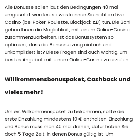
Alle Bonusse sollen laut den Bedingungen 40 mal
umgesetzt werden, so was können Sie nicht im Live
Casino (bei Poker, Roulette, Blackjack z.B) tun. Die Boni
geben Ihnen die Möglichkeit, mit einem Online-Casino
zusammenzuarbeiten. Ist das Bonussystem so
optimiert, dass die Bonusnutzung einfach und
unkompliziert ist? Diese Fragen sind auch wichtig, um
bestes Angebot mit einem Online-Casino zu erzielen.
Willkommensbonuspaket, Cashback und
vieles mehr!
Um ein Willkommenspaket zu bekommen, sollte die
erste Einzahlung mindestens 10 € enthalten. Einzahlung
und Bonus muss man 40 mal drehen, dafür haben Sie
doch 5 Tage Zeit, in denen Bonus gültig ist. Um