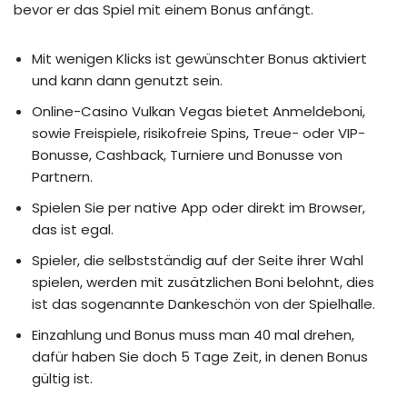
bevor er das Spiel mit einem Bonus anfängt.
Mit wenigen Klicks ist gewünschter Bonus aktiviert
und kann dann genutzt sein.
Online-Casino Vulkan Vegas bietet Anmeldeboni,
sowie Freispiele, risikofreie Spins, Treue- oder VIP-
Bonusse, Cashback, Turniere und Bonusse von
Partnern.
Spielen Sie per native App oder direkt im Browser,
das ist egal.
Spieler, die selbstständig auf der Seite ihrer Wahl
spielen, werden mit zusätzlichen Boni belohnt, dies
ist das sogenannte Dankeschön von der Spielhalle.
Einzahlung und Bonus muss man 40 mal drehen,
dafür haben Sie doch 5 Tage Zeit, in denen Bonus
gültig ist.