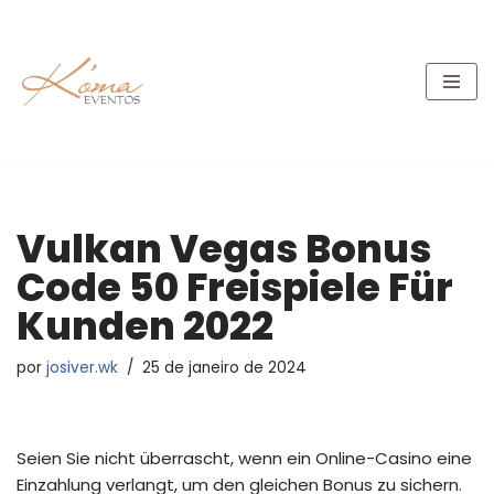
Pular
para
o
conteúdo
Vulkan Vegas Bonus
Code 50 Freispiele Für
Kunden 2022
por
josiver.wk
25 de janeiro de 2024
Seien Sie nicht überrascht, wenn ein Online-Casino eine
Einzahlung verlangt, um den gleichen Bonus zu sichern.