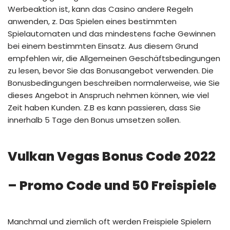
Werbeaktion ist, kann das Casino andere Regeln
anwenden, z. Das Spielen eines bestimmten
Spielautomaten und das mindestens fache Gewinnen
bei einem bestimmten Einsatz. Aus diesem Grund
empfehlen wir, die Allgemeinen Geschäftsbedingungen
zu lesen, bevor Sie das Bonusangebot verwenden. Die
Bonusbedingungen beschreiben normalerweise, wie Sie
dieses Angebot in Anspruch nehmen können, wie viel
Zeit haben Kunden. Z.B es kann passieren, dass Sie
innerhalb 5 Tage den Bonus umsetzen sollen.
Vulkan Vegas Bonus Code 2022
– Promo Code und 50 Freispiele
Manchmal und ziemlich oft werden Freispiele Spielern