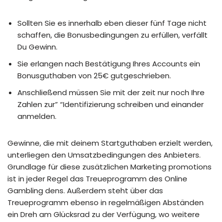
Sollten Sie es innerhalb eben dieser fünf Tage nicht
schaffen, die Bonusbedingungen zu erfüllen, verfällt
Du Gewinn.
Sie erlangen nach Bestätigung Ihres Accounts ein
Bonusguthaben von 25€ gutgeschrieben.
Anschließend müssen Sie mit der zeit nur noch Ihre
Zahlen zur” “Identifizierung schreiben und einander
anmelden.
Gewinne, die mit deinem Startguthaben erzielt werden,
unterliegen den Umsatzbedingungen des Anbieters.
Grundlage für diese zusätzlichen Marketing promotions
ist in jeder Regel das Treueprogramm des Online
Gambling dens. Außerdem steht über das
Treueprogramm ebenso in regelmäßigen Abständen
ein Dreh am Glücksrad zu der Verfügung, wo weitere