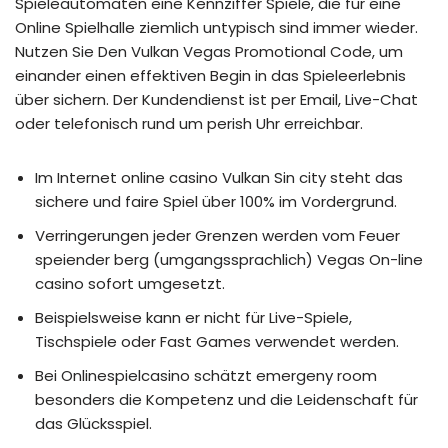
Spieleautomaten eine Kennziffer Spiele, die für eine
Online Spielhalle ziemlich untypisch sind immer wieder.
Nutzen Sie Den Vulkan Vegas Promotional Code, um
einander einen effektiven Begin in das Spieleerlebnis
über sichern. Der Kundendienst ist per Email, Live-Chat
oder telefonisch rund um perish Uhr erreichbar.
Im Internet online casino Vulkan Sin city steht das
sichere und faire Spiel über 100% im Vordergrund.
Verringerungen jeder Grenzen werden vom Feuer
speiender berg (umgangssprachlich) Vegas On-line
casino sofort umgesetzt.
Beispielsweise kann er nicht für Live-Spiele,
Tischspiele oder Fast Games verwendet werden.
Bei Onlinespielcasino schätzt emergeny room
besonders die Kompetenz und die Leidenschaft für
das Glücksspiel.