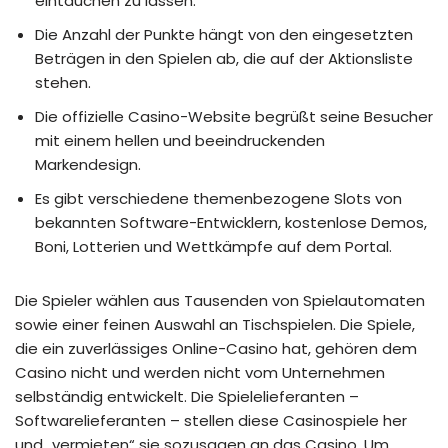
eintauchen zu lassen.
Die Anzahl der Punkte hängt von den eingesetzten
Beträgen in den Spielen ab, die auf der Aktionsliste
stehen.
Die offizielle Casino-Website begrüßt seine Besucher
mit einem hellen und beeindruckenden
Markendesign.
Es gibt verschiedene themenbezogene Slots von
bekannten Software-Entwicklern, kostenlose Demos,
Boni, Lotterien und Wettkämpfe auf dem Portal.
Die Spieler wählen aus Tausenden von Spielautomaten
sowie einer feinen Auswahl an Tischspielen. Die Spiele,
die ein zuverlässiges Online-Casino hat, gehören dem
Casino nicht und werden nicht vom Unternehmen
selbständig entwickelt. Die Spielelieferanten –
Softwarelieferanten – stellen diese Casinospiele her
und „vermieten“ sie sozusagen an das Casino. Um