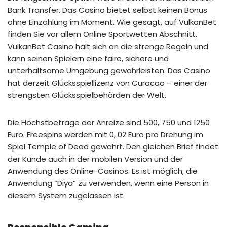
Bank Transfer. Das Casino bietet selbst keinen Bonus
ohne Einzahlung im Moment. Wie gesagt, auf VulkanBet
finden Sie vor allem Online Sportwetten Abschnitt.
VulkanBet Casino hält sich an die strenge Regeln und
kann seinen Spielern eine faire, sichere und
unterhaltsame Umgebung gewährleisten. Das Casino
hat derzeit Glücksspiellizenz von Curacao – einer der
strengsten Glücksspielbehörden der Welt.
Die Höchstbeträge der Anreize sind 500, 750 und 1250
Euro. Freespins werden mit 0, 02 Euro pro Drehung im
Spiel Temple of Dead gewährt. Den gleichen Brief findet
der Kunde auch in der mobilen Version und der
Anwendung des Online-Casinos. Es ist möglich, die
Anwendung “Diya” zu verwenden, wenn eine Person in
diesem System zugelassen ist.