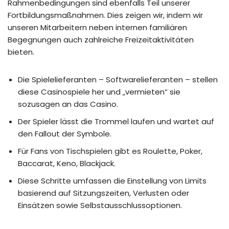
Rahmenbedingungen sind ebenfalls Teil unserer
Fortbildungsmaßnahmen. Dies zeigen wir, indem wir
unseren Mitarbeitern neben internen familiären
Begegnungen auch zahlreiche Freizeitaktivitäten
bieten.
Die Spielelieferanten – Softwarelieferanten – stellen
diese Casinospiele her und „vermieten“ sie
sozusagen an das Casino.
Der Spieler lässt die Trommel laufen und wartet auf
den Fallout der Symbole.
Für Fans von Tischspielen gibt es Roulette, Poker,
Baccarat, Keno, Blackjack.
Diese Schritte umfassen die Einstellung von Limits
basierend auf Sitzungszeiten, Verlusten oder
Einsätzen sowie Selbstausschlussoptionen.