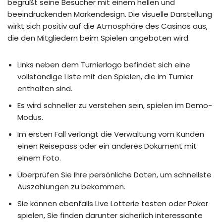
begrüßt seine Besucher mit einem hellen und
beeindruckenden Markendesign. Die visuelle Darstellung
wirkt sich positiv auf die Atmosphäre des Casinos aus,
die den Mitgliedern beim Spielen angeboten wird.
Links neben dem Turnierlogo befindet sich eine
vollständige Liste mit den Spielen, die im Turnier
enthalten sind.
Es wird schneller zu verstehen sein, spielen im Demo-
Modus.
Im ersten Fall verlangt die Verwaltung vom Kunden
einen Reisepass oder ein anderes Dokument mit
einem Foto.
Überprüfen Sie Ihre persönliche Daten, um schnellste
Auszahlungen zu bekommen.
Sie können ebenfalls Live Lotterie testen oder Poker
spielen, Sie finden darunter sicherlich interessante