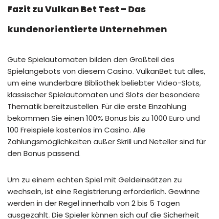
Fazit zu Vulkan Bet Test – Das
kundenorientierte Unternehmen
Gute Spielautomaten bilden den Großteil des
Spielangebots von diesem Casino. VulkanBet tut alles,
um eine wunderbare Bibliothek beliebter Video-Slots,
klassischer Spielautomaten und Slots der besondere
Thematik bereitzustellen. Für die erste Einzahlung
bekommen Sie einen 100% Bonus bis zu 1000 Euro und
100 Freispiele kostenlos im Casino. Alle
Zahlungsmöglichkeiten außer Skrill und Neteller sind für
den Bonus passend.
Um zu einem echten Spiel mit Geldeinsätzen zu
wechseln, ist eine Registrierung erforderlich. Gewinne
werden in der Regel innerhalb von 2 bis 5 Tagen
ausgezahlt. Die Spieler können sich auf die Sicherheit