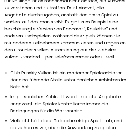
Für Neulinge ist es manchmal nicht einfach, die Auswahl
zu verstehen und zu treffen. Es ist sinnvoll, alle
Angebote durchzugehen, anstatt das erste Spiel zu
wählen, auf das man stößt. Es gibt zum Beispiel eine
beschleunigte Version von Baccarat”, Roulette” und
anderen Tischspielen. Während des Spiels können Sie
mit anderen Teilnehmern kommunizieren und Fragen an
den Croupier stellen. Autorisierung auf der Website
Vulkan Standard – per Telefonnummer oder E-Mail.
Club Russkiy Vulkan ist ein moderner Spieleanbieter,
der eine führende Stelle unter ähnlichen Anbietern im
Netz hat.
Im persönlichen Kabinett werden solche Angebote
angezeigt, die Spieler kontrollieren immer die
Bedingungen für die Wettanreize.
Vielleicht hält diese Tatsache einige Spieler ab, und
sie ziehen es vor, über die Anwendung zu spielen.