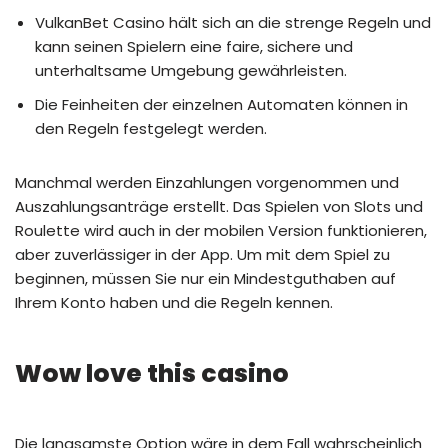
VulkanBet Casino hält sich an die strenge Regeln und
kann seinen Spielern eine faire, sichere und
unterhaltsame Umgebung gewährleisten.
Die Feinheiten der einzelnen Automaten können in
den Regeln festgelegt werden.
Manchmal werden Einzahlungen vorgenommen und
Auszahlungsanträge erstellt. Das Spielen von Slots und
Roulette wird auch in der mobilen Version funktionieren,
aber zuverlässiger in der App. Um mit dem Spiel zu
beginnen, müssen Sie nur ein Mindestguthaben auf
Ihrem Konto haben und die Regeln kennen.
Wow love this casino
Die langsamste Option wäre in dem Fall wahrscheinlich