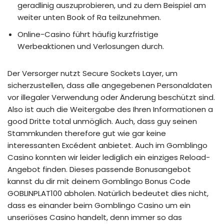
geradlinig auszuprobieren, und zu dem Beispiel am
weiter unten Book of Ra teilzunehmen.
Online-Casino führt häufig kurzfristige
Werbeaktionen und Verlosungen durch.
Der Versorger nutzt Secure Sockets Layer, um
sicherzustellen, dass alle angegebenen Personaldaten
vor illegaler Verwendung oder Änderung beschützt sind.
Also ist auch die Weitergabe des Ihren Informationen a
good Dritte total unmöglich. Auch, dass guy seinen
Stammkunden therefore gut wie gar keine
interessanten Excédent anbietet. Auch im Gomblingo
Casino konnten wir leider lediglich ein einziges Reload-
Angebot finden. Dieses passende Bonusangebot
kannst du dir mit deinem Gomblingo Bonus Code
GOBLINPLAT100 abholen. Natürlich bedeutet dies nicht,
dass es einander beim Gomblingo Casino um ein
unseriöses Casino handelt, denn immer so das