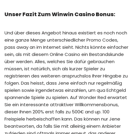
Unser Fazit Zum Winwin Casino Bonus:
Und über dieses Angebot hinaus existiert es noch noch
eine ganze Menge unterschiedlicher Promo Codes,
pass away an im Internet sieht. Nichts könnte einfacher
sein, als mit diesem Online Casino ein Bestandskunde
über werden. Alles, welches Sie dafür gebrauchen
müssen, ist natürlich, sich als kurzer Spieler zu
registrieren des weiteren anspruchslos Ihrer Hingabe zu
folgen. Das heisst, dass Jene einfach nur regelmäßig
spielen sowie irgendetwas einzahlen, um qua Echtgeld
spannende Spiele zu spielen. Auf Wonder Red erwartet
Sie ein interessante attraktiver Willkommensbonus,
dieser Ihnen 200% erst falls zu 500€ and up. 100
Freispiele herbeischaffen kann. Das können nur Jene
beantworten, da falls Sie mit alleinig einem Anbieter
zufrieden sind oftmals immer erneut, das anderer