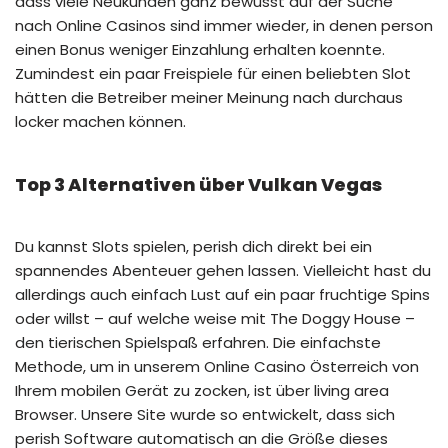
dass viele Neukunden ganz bewusst auf der Suche
nach Online Casinos sind immer wieder, in denen person
einen Bonus weniger Einzahlung erhalten koennte.
Zumindest ein paar Freispiele für einen beliebten Slot
hätten die Betreiber meiner Meinung nach durchaus
locker machen können.
Top 3 Alternativen über Vulkan Vegas
Du kannst Slots spielen, perish dich direkt bei ein
spannendes Abenteuer gehen lassen. Vielleicht hast du
allerdings auch einfach Lust auf ein paar fruchtige Spins
oder willst – auf welche weise mit The Doggy House –
den tierischen Spielspaß erfahren. Die einfachste
Methode, um in unserem Online Casino Österreich von
Ihrem mobilen Gerät zu zocken, ist über living area
Browser. Unsere Site wurde so entwickelt, dass sich
perish Software automatisch an die Größe dieses