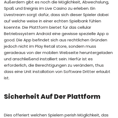
Außerdem gibt es noch die Möglichkeit, Abwechslung,
Spaß und Ereignis im Live Casino zu erleben. Ein
Livestream sorgt dafür, dass sich dieser Spieler dabei
auf welche weise in einer echten Spielbank fühlen
koennte. Die Plattform bietet für das cellular
Betriebssystem Android eine gewisse spezielle App a
good. Die App befindet sich aus rechtlichen Gründen
jedoch nicht im Play Retail store, sondern muss
geradeaus von der mobilen Webseite heruntergeladen
und anschließend installiert sein. Hierfür ist es
erforderlich, die Berechtigungen zu verändern, thus
dass eine Unit installation von Software Dritter erlaubt
ist.
Sicherheit Auf Der Plattform
Dies offeriert welchen Spielern perish Möglichkeit, das