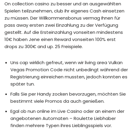
On collection casino zu besser und an ausgewählten
Spielen teilzunehmen, club ihr eigenes Cash einsetzen
zu müssen. Der Willkommensbonus vermag Ihnen für
pass away ersten zwei Einzahlung zu der Verfügung
gestellt. Auf die Ersteinzahlung vonseiten mindestens
10€ haben Jene einen Reward vonseiten 100% erst
drops zu 300€ and up. 25 Freispiele.
Uns cap wirklich gefreut, wenn wir living area Vulkan
Vegas Promotion Code nicht unbedingt während der
Registrierung einreichen mussten, jedoch konnten es
später tun.
Falls Sie per Handy zocken bevorzugen, möchten Sie
bestimmt viele Promos da auch genießen.
Egal ob nun online im Live Casino oder an einem der
angebotenen Automaten – Roulette Liebhaber
finden mehrere Typen ihres Lieblingsspiels vor.