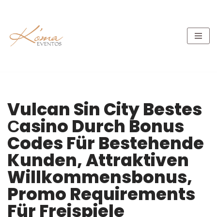
Pular
para
o
conteúdo
Vulcan Sin City Bestes
Сasino Durch Bonus
Codes Für Bestehende
Kunden, Attraktiven
Willkommensbonus,
Promo Requirements
Für Freispiele