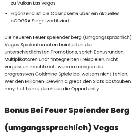
zu Vulkan Las vegas.
Ergänzend ist die Casinoseite über ein aktuelles
eCOGRA Siegel zertifiziert.
Die neueren Feuer speiender berg (umgangssprachlich)
Vegas Spielautomaten beinhalten die
unterschiedlichsten Promotions, sprich Bonusrunden,
Multiplikatoren und” “integrierten Freispielen. Nicht
vergessen möchte ich, wenn im übrigen die
progressiven Goldmine Spiele bei weitem nicht fehlen.
Wer den Millionen-Gewinn a great den Slots abstauben
may, hat hierzu durchaus die Opportunity.
Bonus Bei Feuer Speiender Berg
(umgangssprachlich) Vegas