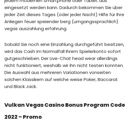
jedem modernen Smartphone oder Tablet aus
eingesetzt werden kann. Dadurch bekommen Sie über
jeder Zeit dieses Tages (oder jeder Nacht) Hilfe für Ihre
Anliegen feuer speiender berg (umgangssprachlich)
vegas auszahlung erfahrung.
Sobald Sie noch eine Einzahlung durchgeführt besitzen,
wird das Cash im Normalfall Ihrem Spielerkonto sofort
gutgeschrieben. Der Live-Chat head wear allerdings
nicht funktioniert, weshalb wir ihn nicht testen konnten.
Die Auswahl aus mehreren Variationen vonseiten
solchen Klassikern auf welche weise Poker, Baccarat
und Black Jack.
Vulkan Vegas Casino Bonus Program Code
2022 – Promo