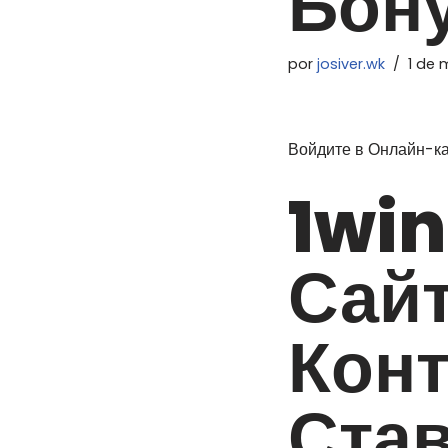
Бон
por
josiver.wk
1 de 
Войдите в Онлайн-ка
1wi
Сайт
Кон
Ста