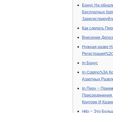
Бонус На обнал
Бесплатных Spi
Зарегистрируйте
Как сделать Пер
Внесение Депоз
Нужная разве Н
Регистрация%2
In Бонус
In Casino%3A К
Азартных Развл
In Перу – Преи
Присоединения 
Конторе И Кази
Hilo – Это Бол