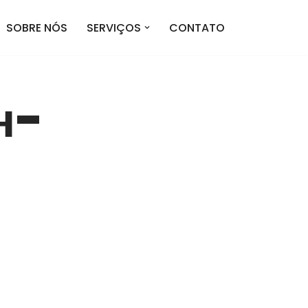
SOBRE NÓS
SERVIÇOS
CONTATO
н-