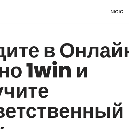
INICIO
ите в Онлай
но 1win и
учите
ветственный