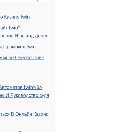
о Казино 1win
йт 1win”
лнение И вывод Денег
ь Промокод 1win
аммное Обеспечение
Автоматов 1win%3A
ы И Руководство судя
аться В Онлайн Казино