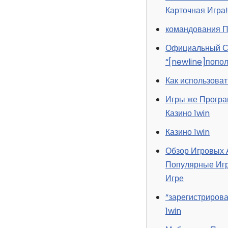
Карточная Игра!
командования П
Официальный Са
“[newline]попо
Как использоват
Игры же Прогр
Казино 1win
Казино 1win
Обзор Игровых 
Популярные Игр
Игре
“зарегистриров
1win