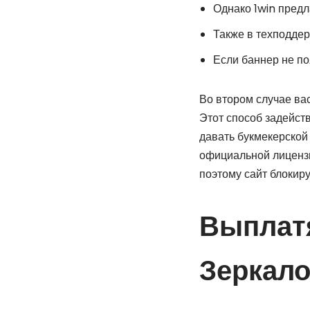
Однако 1win предл
Также в техподде
Если баннер не п
Во втором случае вас
Этот способ задейст
давать букмекерской
официальной лиценз
поэтому сайт блокиру
Выплатя
Зеркало