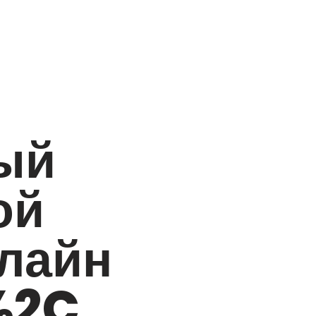
ый
ой
лайн
%2C