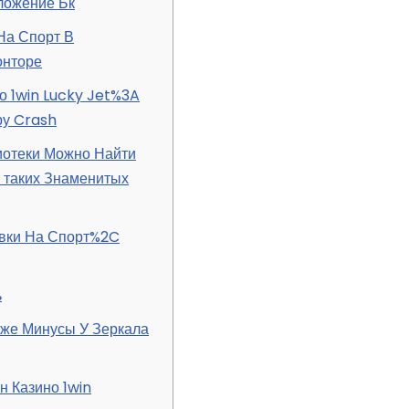
ложение Бк
На Спорт В
онторе
о 1win Lucky Jet%3A
ру Crash
иотеки Можно Найти
 таких Знаменитых
авки На Спорт%2C
ь
 же Минусы У Зеркала
н Казино 1win