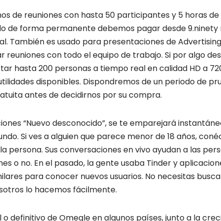
os de reuniones con hasta 50 participantes y 5 horas de
zarlo de forma permanente debemos pagar desde 9.ninety 
al. También es usado para presentaciones de Advertisin
ar reuniones con todo el equipo de trabajo. Si por algo 
ctar hasta 200 personas a tiempo real en calidad HD a 72
utilidades disponibles. Dispondremos de un periodo de pr
atuita antes de decidirnos por su compra.
iones “Nuevo desconocido”, se te emparejará instantán
undo. Si ves a alguien que parece menor de 18 años, conéc
la persona. Sus conversaciones en vivo ayudan a las pers
s o no. En el pasado, la gente usaba Tinder y aplicacion
lares para conocer nuevos usuarios. No necesitas buscar
osotros lo hacemos fácilmente.
l o definitivo de Omegle en algunos países, junto a la cre