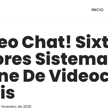
INICIO
eo Chat! Six
ores Sistema
ne De Video
is
 fevereiro de 2026