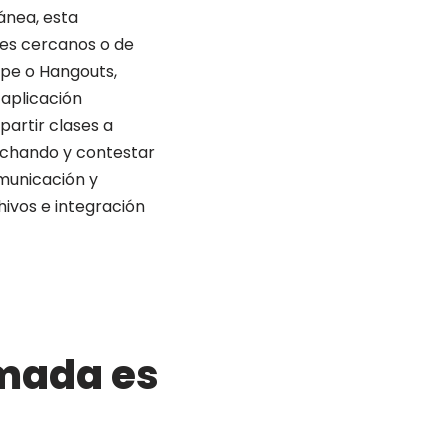
ánea, esta
les cercanos o de
ype o Hangouts,
 aplicación
partir clases a
uchando y contestar
municación y
ivos e integración
amada es