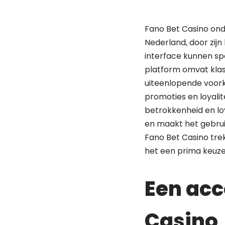
Fano Bet Casino ond
Nederland, door zijn
interface kunnen spe
platform omvat klass
uiteenlopende voork
promoties en loyali
betrokkenheid en loy
en maakt het gebrui
Fano Bet Casino tre
het een prima keuze 
Een acc
Casino