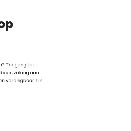
 op
jn? Toegang tot
baar, zolang aan
n verenigbaar zijn