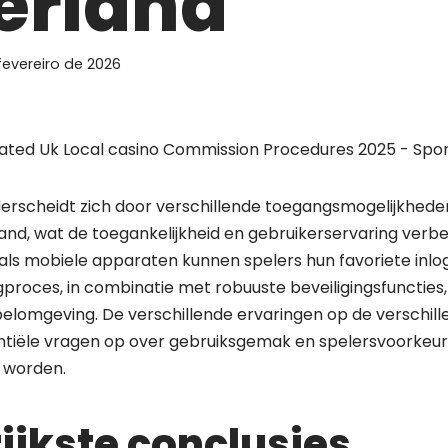
erland
fevereiro de 2026
erscheidt zich door verschillende toegangsmogelijkhede
and, wat de toegankelijkheid en gebruikerservaring verbe
als mobiele apparaten kunnen spelers hun favoriete inl
gproces, in combinatie met robuuste beveiligingsfuncties
spelomgeving. De verschillende ervaringen op de verschil
tiële vragen op over gebruiksgemak en spelersvoorkeur
 worden.
ijkste conclusies