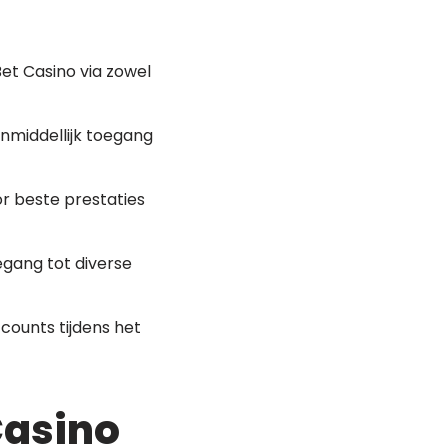
et Casino via zowel
nmiddellijk toegang
or beste prestaties
egang tot diverse
counts tijdens het
Casino