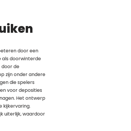
ruiken
beteren door een
e als doorwinterde
e door de
pp zijn onder andere
gen die spelers
n voor deposities
anagen. Het ontwerp
 kijkervaring.
 uiterlijk, waardoor