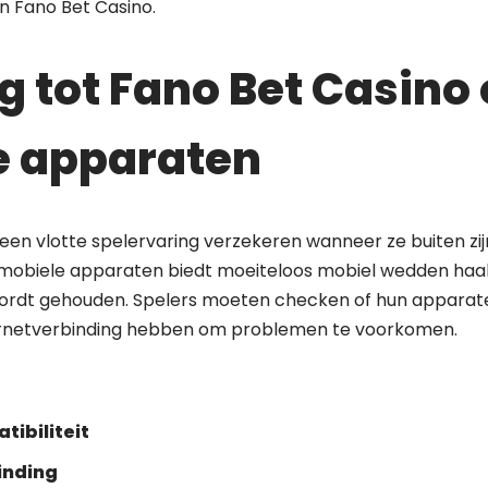
 Fano Bet Casino.
 tot Fano Bet Casino
e apparaten
een vlotte spelervaring verzekeren wanneer ze buiten zi
mobiele apparaten biedt moeiteloos mobiel wedden haal
 wordt gehouden. Spelers moeten checken of hun apparate
ternetverbinding hebben om problemen te voorkomen.
ibiliteit
inding