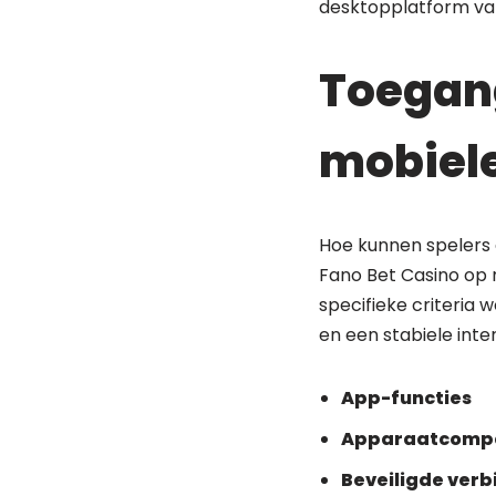
desktopplatform van
Toegang
mobiel
Hoe kunnen spelers 
Fano Bet Casino op 
specifieke criteria
en een stabiele in
App-functies
Apparaatcompat
Beveiligde verb