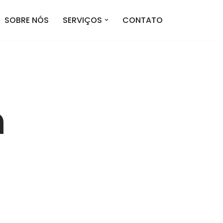
SOBRE NÓS
SERVIÇOS
CONTATO
n