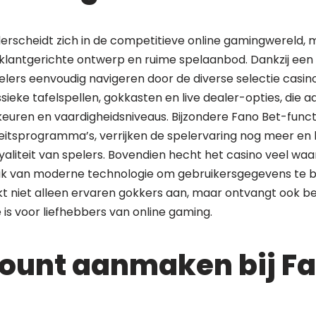
erscheidt zich in de competitieve online gamingwereld, 
 klantgerichte ontwerp en ruime spelaanbod. Dankzij een 
lers eenvoudig navigeren door de diverse selectie casino
ieke tafelspellen, gokkasten en live dealer-opties, die aa
euren en vaardigheidsniveaus. Bijzondere Fano Bet-functi
teitsprogramma’s, verrijken de spelervaring nog meer en
aliteit van spelers. Bovendien hecht het casino veel waa
k van moderne technologie om gebruikersgegevens te be
kt niet alleen ervaren gokkers aan, maar ontvangt ook b
is voor liefhebbers van online gaming.
ount aanmaken bij Fa