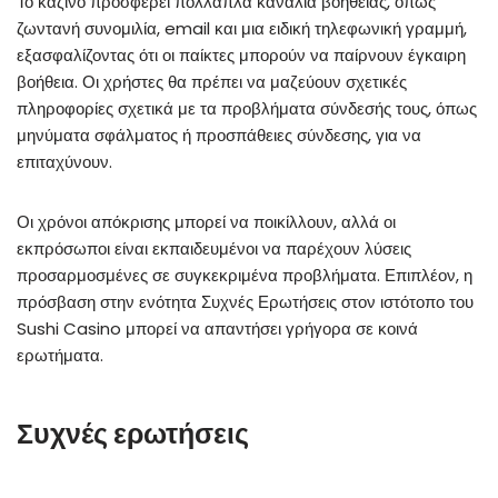
Το καζίνο προσφέρει πολλαπλά κανάλια βοήθειας, όπως
ζωντανή συνομιλία, email και μια ειδική τηλεφωνική γραμμή,
εξασφαλίζοντας ότι οι παίκτες μπορούν να παίρνουν έγκαιρη
βοήθεια. Οι χρήστες θα πρέπει να μαζεύουν σχετικές
πληροφορίες σχετικά με τα προβλήματα σύνδεσής τους, όπως
μηνύματα σφάλματος ή προσπάθειες σύνδεσης, για να
επιταχύνουν.
Οι χρόνοι απόκρισης μπορεί να ποικίλλουν, αλλά οι
εκπρόσωποι είναι εκπαιδευμένοι να παρέχουν λύσεις
προσαρμοσμένες σε συγκεκριμένα προβλήματα. Επιπλέον, η
πρόσβαση στην ενότητα Συχνές Ερωτήσεις στον ιστότοπο του
Sushi Casino μπορεί να απαντήσει γρήγορα σε κοινά
ερωτήματα.
Συχνές ερωτήσεις