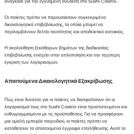
αναγκαία για την εγγυημένη σύνδεση στο Sushi Casino.
Οι παίκτες πρέπει να παρουσιάσουν συγκεκριμένα
δικαιολογητικά επιβεβαίωσης, τα οποία μπορεί να
περιλαμβάνουν δελτίο ταυτότητας και αποδεικτικό κατοικίας.
Η ακολούθηση ξεκάθαρων βημάτων της διαδικασίας
επιβεβαίωσης ενισχύει στην απλοποίηση και την ταχύτερη
έγκριση των λογαριασμών.
Απαιτούμενα Δικαιολογητικά Εξακρίβωσης
Πώς είναι δυνατόν για οι παίκτες να διασφαλίσουν ότι οι
λογαριασμοί τους στο Sushi Casino είναι προστατευμένοι και
ευθυγραμμισμένοι με τις προϋποθέσεις; Για να προσφέρουν
μια ομαλή εμπειρία παιχνιδιού, οι παίκτες πρέπει να
καταθέσουν τα απαιτούμενα έγγραφα επαλήθευσης. Αυτά τα