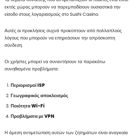
εκτός χώρας μπορούν να παρεμποδίσουν ουσιαστικά την
είσοδο στους λογαριασμούς στο Sushi Casino.
Αυτές οι προκλήσεις συχνά προκύπτουν από πολλαπλούς
λόγους που μπορούν να επηρεάσουν την απρόσκοπτη
σύνδεση.
Οι χρήστες μπορεί να συναντήσουν τα παρακάτω
συνηθισμένα προβλήματα:
Περιορισμοί ISP
Γεωγραφικός αποκλεισμός
Ποιότητα Wi-Fi
Προβλήματα με VPN
Η άμεση αντιμετώπιση αυτών των ζητημάτων είναι αναγκαία