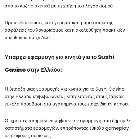
από το καζίνο σχετικά με τη χρήση του λογαριασμού.
Προτείνεται επίσης κατηγορηματικά η προστασία της
ασφάλειας του λογαριασμού και η ακολούθηση πρακτικών
υπεύθυνου παιχνιδιού.
Υπάρχει εφαρμογή για κινητά για το Sushi
Casino στην Ελλάδα;
Η ύπαρξη μιας εφαρμογής για κινητά για το Sushi Casino
στην Ελλάδα επιβεβαιώνεται, επιτρέποντας στους παίκτες
εύκολη πρόσβαση στα αγαπημένα τους παιχνίδια εν κινήσει.
Οι χρήστες μπορούν να λήψουν την εφαρμογή από δημοφιλή
καταστήματα εφαρμογών, επιτρέποντας εύκολο gameplay
σε διάφορες συσκευές.