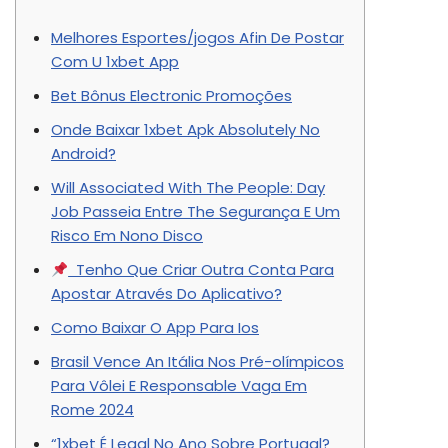
Melhores Esportes/jogos Afin De Postar
Com U 1xbet App
Bet Bônus Electronic Promoções
Onde Baixar 1xbet Apk Absolutely No
Android?
Will Associated With The People: Day
Job Passeia Entre The Segurança E Um
Risco Em Nono Disco
Tenho Que Criar Outra Conta Para
Apostar Através Do Aplicativo?
Como Baixar O App Para Ios
Brasil Vence An Itália Nos Pré-olímpicos
Para Vôlei E Responsable Vaga Em
Rome 2024
“1xbet É Legal No Ano Sobre Portugal?