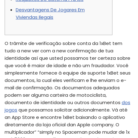
Desvantagens De Jogares Em
Viviendas Ilegais
O trâmite de verificação sobre conta da 1xBet tem
tudo a new ver com a new confirmação de tua
identidade así que usted possamos ter certeza sobre
que você é maior de idade e não um fraudador. Você
simplesmente fornece à equipe de suporte 1xBet seus
documentos, la cual eles verificam e lhe enviam o e-
mail de confirmação. Os documentos adequados
podem ser alguma carteira de motociclista,
documento de identidade ou outros documentos
dos
jogos
que possamos solicitar adicionalmente. Vá até
an App Store e encontre 1xBet baixando o aplicativo
diretamente da loja oficial dan Apple company. O
multiplicador” “simply no Spaceman pode mudar de 1x