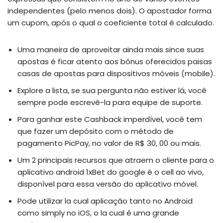
independentes (pelo menos dois). O apostador forma
um cupom, após o qual o coeficiente total é calculado.
Uma maneira de aproveitar ainda mais since suas
apostas é ficar atento aos bônus oferecidos paisas
casas de apostas para dispositivos móveis (mobile).
Explore a lista, se sua pergunta não estiver lá, você
sempre pode escrevê-la para equipe de suporte.
Para ganhar este Cashback imperdível, você tem
que fazer um depósito com o método de
pagamento PicPay, no valor de R$ 30, 00 ou mais.
Um 2 principais recursos que atraem o cliente para o
aplicativo android 1xBet do google é o cell ao vivo,
disponível para essa versão do aplicativo móvel.
Pode utilizar la cual aplicação tanto no Android
como simply no iOS, o la cual é uma grande