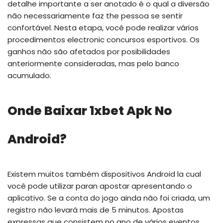
detalhe importante a ser anotado é o qual a diversão
não necessariamente faz the pessoa se sentir
confortável. Nesta etapa, você pode realizar vários
procedimentos electronic concursos esportivos. Os
ganhos não são afetados por posibilidades
anteriormente consideradas, mas pelo banco
acumulado.
Onde Baixar 1xbet Apk No
Android?
Existem muitos também dispositivos Android la cual
você pode utilizar paran apostar apresentando o
aplicativo. Se a conta do jogo ainda não foi criada, um
registro não levará mais de 5 minutos. Apostas
expressas que consistem no ano de vários eventos