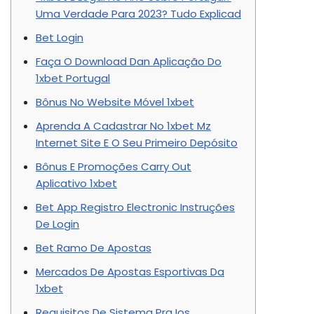
Uma Verdade Para 2023? Tudo Explicad
Bet Login
Faça O Download Dan Aplicação Do
1xbet Portugal
Bônus No Website Móvel 1xbet
Aprenda A Cadastrar No 1xbet Mz
Internet Site E O Seu Primeiro Depósito
Bônus E Promoções Carry Out
Aplicativo 1xbet
Bet App Registro Electronic Instruções
De Login
Bet Ramo De Apostas
Mercados De Apostas Esportivas Da
1xbet
Requisitos De Sistema Pra Ios