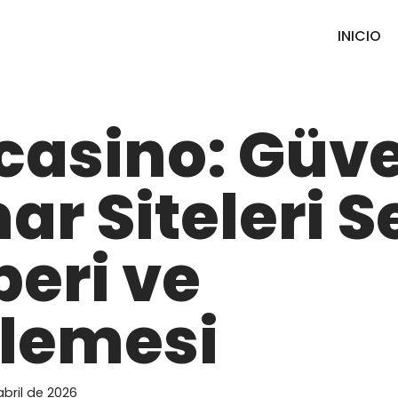
INICIO
asino: Güve
r Siteleri 
eri ve
elemesi
 abril de 2026