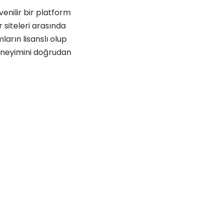
enilir bir platform
siteleri arasında
arın lisanslı olup
deneyimini doğrudan