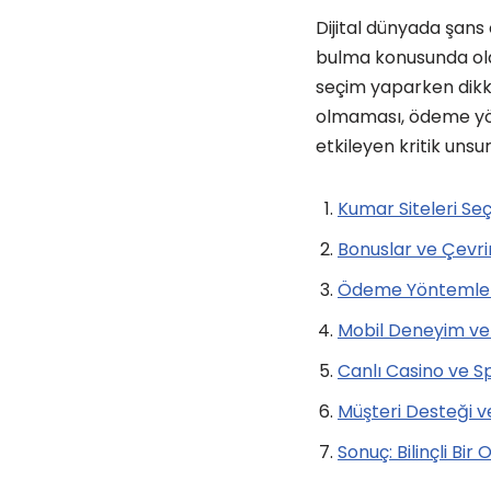
Dijital dünyada şans 
bulma konusunda oldu
seçim yaparken dikka
olmaması, ödeme yönt
etkileyen kritik unsur
Kumar Siteleri Se
Bonuslar ve Çevrim
Ödeme Yöntemleri 
Mobil Deneyim ve
Canlı Casino ve Sp
Müşteri Desteği v
Sonuç: Bilinçli Bi