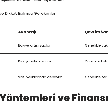
 ve Dikkat Edilmesi Gerekenler
Avantajı
Çevrim Şar
Bakiye artışı sağlar
Genellikle yük
Risk yönetimi sunar
Daha makuld
Slot oyunlarında deneyim
Genellikle tek 
öntemleri ve Finans