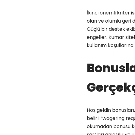
İkinci önemli kriter i
olan ve olumlu geri d
Güçlü bir destek ekib
engeller. Kumar site
kullanım koşullarına
Bonusla
Gerçekç
Hoş geldin bonusları
belirli “wagering req
okumadan bonusu kabu
şartları anlaşılır ve u