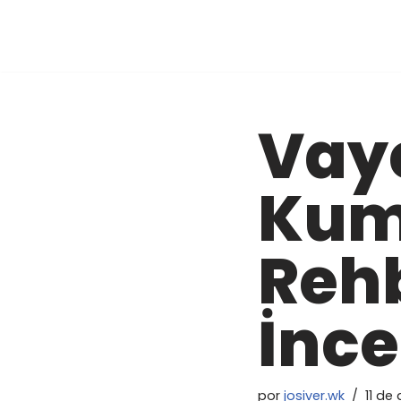
Pular
para
o
conteúdo
Vayc
Kuma
Rehb
İnc
por
josiver.wk
11 de