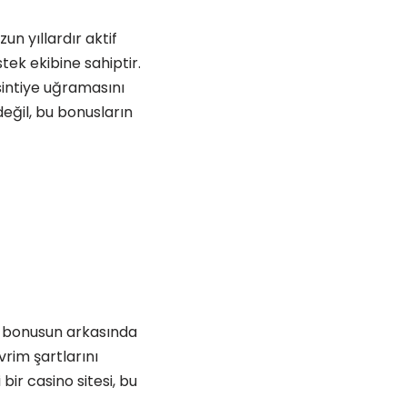
un yıllardır aktif
tek ekibine sahiptir.
esintiye uğramasını
eğil, bu bonusların
er bonusun arkasında
vrim şartlarını
ir casino sitesi, bu