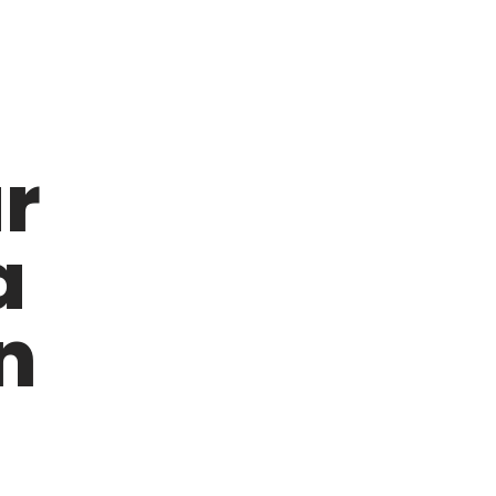
r
a
n