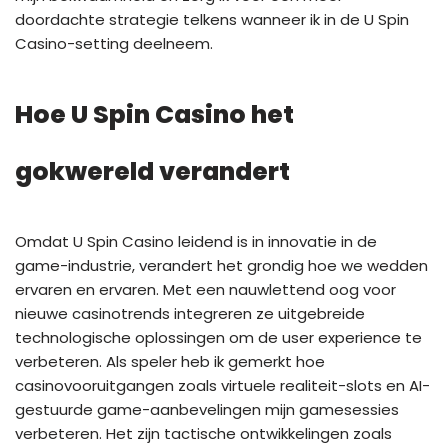
doordachte strategie telkens wanneer ik in de U Spin
Casino-setting deelneem.
Hoe U Spin Casino het
gokwereld verandert
Omdat U Spin Casino leidend is in innovatie in de
game-industrie, verandert het grondig hoe we wedden
ervaren en ervaren. Met een nauwlettend oog voor
nieuwe casinotrends integreren ze uitgebreide
technologische oplossingen om de user experience te
verbeteren. Als speler heb ik gemerkt hoe
casinovooruitgangen zoals virtuele realiteit-slots en AI-
gestuurde game-aanbevelingen mijn gamesessies
verbeteren. Het zijn tactische ontwikkelingen zoals