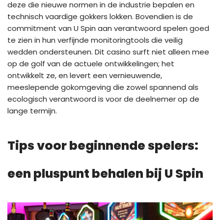
deze die nieuwe normen in de industrie bepalen en
technisch vaardige gokkers lokken. Bovendien is de
commitment van U Spin aan verantwoord spelen goed
te zien in hun verfijnde monitoringtools die veilig
wedden ondersteunen. Dit casino surft niet alleen mee
op de golf van de actuele ontwikkelingen; het
ontwikkelt ze, en levert een vernieuwende,
meeslepende gokomgeving die zowel spannend als
ecologisch verantwoord is voor de deelnemer op de
lange termijn.
Tips voor beginnende spelers:
een pluspunt behalen bij U Spin