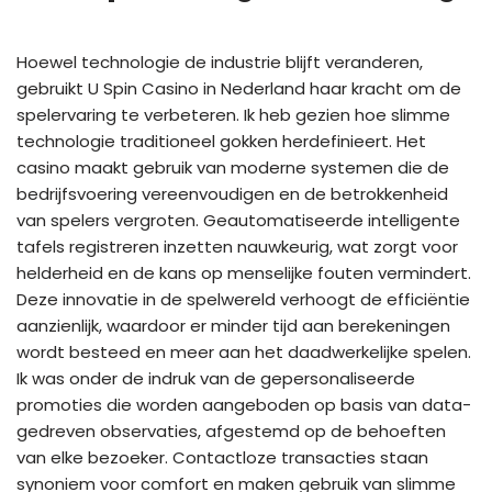
Hoewel technologie de industrie blijft veranderen,
gebruikt U Spin Casino in Nederland haar kracht om de
spelervaring te verbeteren. Ik heb gezien hoe slimme
technologie traditioneel gokken herdefinieert. Het
casino maakt gebruik van moderne systemen die de
bedrijfsvoering vereenvoudigen en de betrokkenheid
van spelers vergroten. Geautomatiseerde intelligente
tafels registreren inzetten nauwkeurig, wat zorgt voor
helderheid en de kans op menselijke fouten vermindert.
Deze innovatie in de spelwereld verhoogt de efficiëntie
aanzienlijk, waardoor er minder tijd aan berekeningen
wordt besteed en meer aan het daadwerkelijke spelen.
Ik was onder de indruk van de gepersonaliseerde
promoties die worden aangeboden op basis van data-
gedreven observaties, afgestemd op de behoeften
van elke bezoeker. Contactloze transacties staan
synoniem voor comfort en maken gebruik van slimme