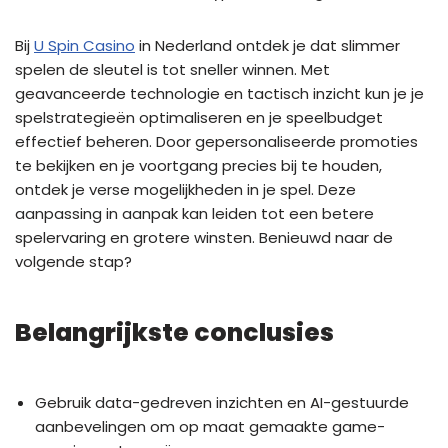
Bij
U Spin Casino
in Nederland ontdek je dat slimmer
spelen de sleutel is tot sneller winnen. Met
geavanceerde technologie en tactisch inzicht kun je je
spelstrategieën optimaliseren en je speelbudget
effectief beheren. Door gepersonaliseerde promoties
te bekijken en je voortgang precies bij te houden,
ontdek je verse mogelijkheden in je spel. Deze
aanpassing in aanpak kan leiden tot een betere
spelervaring en grotere winsten. Benieuwd naar de
volgende stap?
Belangrijkste conclusies
Gebruik data-gedreven inzichten en AI-gestuurde
aanbevelingen om op maat gemaakte game-