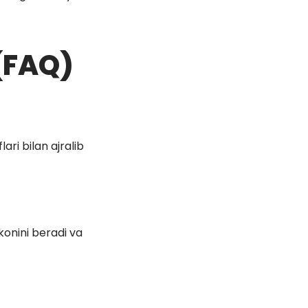
 (FAQ)
ari bilan ajralib
konini beradi va