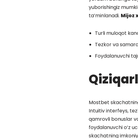
yuborishingiz mumkin
ta’minlanadi.
Mijoz 
Turli muloqot kana
Tezkor va samaral
Foydalanuvchi tajr
Qiziqar
Mostbet skachatning f
Intuitiv interfeys, t
qamrovli bonuslar va 
foydalanuvchi o’z uc
skachatning imkoniy