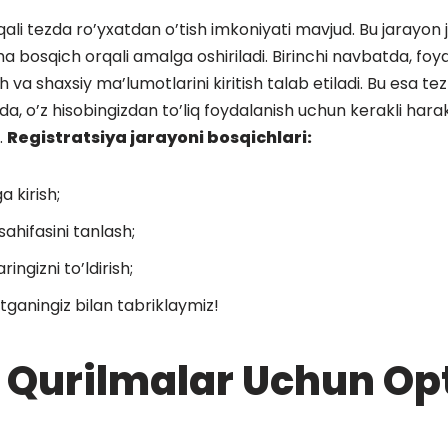
li tezda ro’yxatdan o’tish imkoniyati mavjud. Bu jarayon 
cha bosqich orqali amalga oshiriladi. Birinchi navbatda, fo
sh va shaxsiy ma’lumotlarini kiritish talab etiladi. Bu esa te
a, o’z hisobingizdan to’liq foydalanish uchun kerakli hara
.
Registratsiya jarayoni bosqichlari:
 kirish;
sahifasini tanlash;
ingizni to’ldirish;
’tganingiz bilan tabriklaymiz!
l Qurilmalar Uchun Op