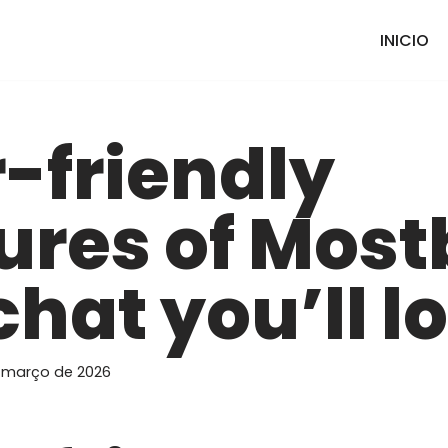
INICIO
-friendly
ures of Most
hat you’ll l
 março de 2026