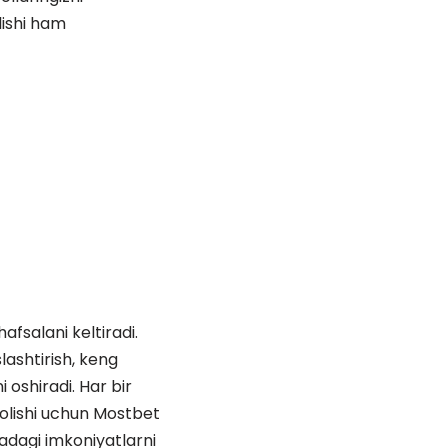
lishi ham
afsalani keltiradi.
lashtirish, keng
 oshiradi. Har bir
 olishi uchun Mostbet
adagi imkoniyatlarni