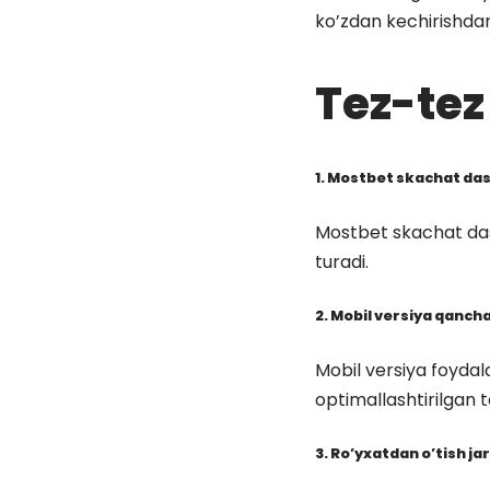
ko’zdan kechirishdan
Tez-tez
1. Mostbet skachat da
Mostbet skachat dastu
turadi.
2. Mobil versiya qancha
Mobil versiya foydal
optimallashtirilgan
3. Ro’yxatdan o’tish j