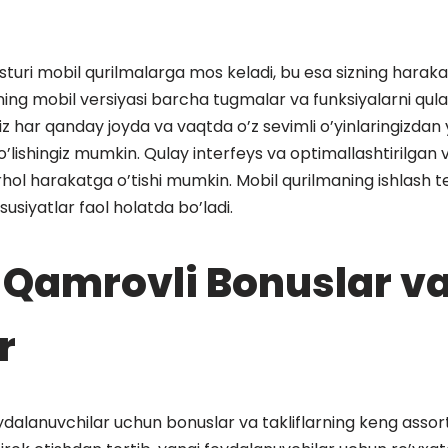
uri mobil qurilmalarga mos keladi, bu esa sizning harakat
aning mobil versiyasi barcha tugmalar va funksiyalarni qula
iz har qanday joyda va vaqtda o’z sevimli o’yinlaringizdan 
lishingiz mumkin. Qulay interfeys va optimallashtirilgan v
hol harakatga o’tishi mumkin. Mobil qurilmaning ishlash t
siyatlar faol holatda bo’ladi.
 Qamrovli Bonuslar v
r
dalanuvchilar uchun bonuslar va takliflarning keng assor