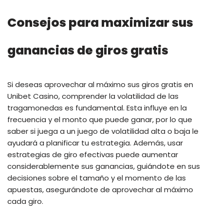
Consejos para maximizar sus
ganancias de giros gratis
Si deseas aprovechar al máximo sus giros gratis en
Unibet Casino, comprender la volatilidad de las
tragamonedas es fundamental. Esta influye en la
frecuencia y el monto que puede ganar, por lo que
saber si juega a un juego de volatilidad alta o baja le
ayudará a planificar tu estrategia. Además, usar
estrategias de giro efectivas puede aumentar
considerablemente sus ganancias, guiándote en sus
decisiones sobre el tamaño y el momento de las
apuestas, asegurándote de aprovechar al máximo
cada giro.