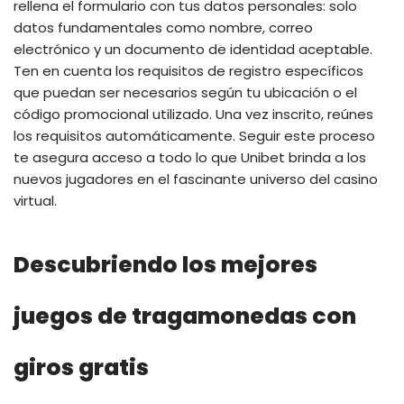
rellena el formulario con tus datos personales: solo
datos fundamentales como nombre, correo
electrónico y un documento de identidad aceptable.
Ten en cuenta los requisitos de registro específicos
que puedan ser necesarios según tu ubicación o el
código promocional utilizado. Una vez inscrito, reúnes
los requisitos automáticamente. Seguir este proceso
te asegura acceso a todo lo que Unibet brinda a los
nuevos jugadores en el fascinante universo del casino
virtual.
Descubriendo los mejores
juegos de tragamonedas con
giros gratis