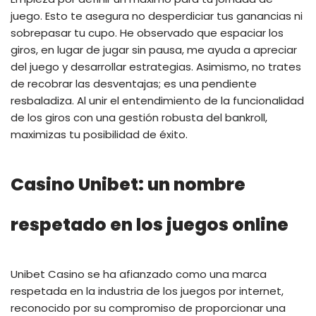
juego. Esto te asegura no desperdiciar tus ganancias ni
sobrepasar tu cupo. He observado que espaciar los
giros, en lugar de jugar sin pausa, me ayuda a apreciar
del juego y desarrollar estrategias. Asimismo, no trates
de recobrar las desventajas; es una pendiente
resbaladiza. Al unir el entendimiento de la funcionalidad
de los giros con una gestión robusta del bankroll,
maximizas tu posibilidad de éxito.
Casino Unibet: un nombre
respetado en los juegos online
Unibet Casino se ha afianzado como una marca
respetada en la industria de los juegos por internet,
reconocido por su compromiso de proporcionar una