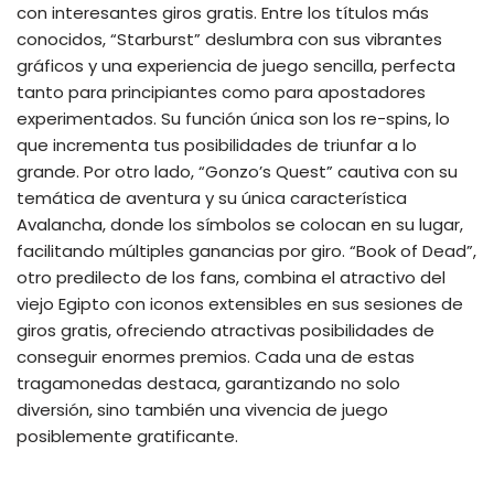
con interesantes giros gratis. Entre los títulos más
conocidos, “Starburst” deslumbra con sus vibrantes
gráficos y una experiencia de juego sencilla, perfecta
tanto para principiantes como para apostadores
experimentados. Su función única son los re-spins, lo
que incrementa tus posibilidades de triunfar a lo
grande. Por otro lado, “Gonzo’s Quest” cautiva con su
temática de aventura y su única característica
Avalancha, donde los símbolos se colocan en su lugar,
facilitando múltiples ganancias por giro. “Book of Dead”,
otro predilecto de los fans, combina el atractivo del
viejo Egipto con iconos extensibles en sus sesiones de
giros gratis, ofreciendo atractivas posibilidades de
conseguir enormes premios. Cada una de estas
tragamonedas destaca, garantizando no solo
diversión, sino también una vivencia de juego
posiblemente gratificante.