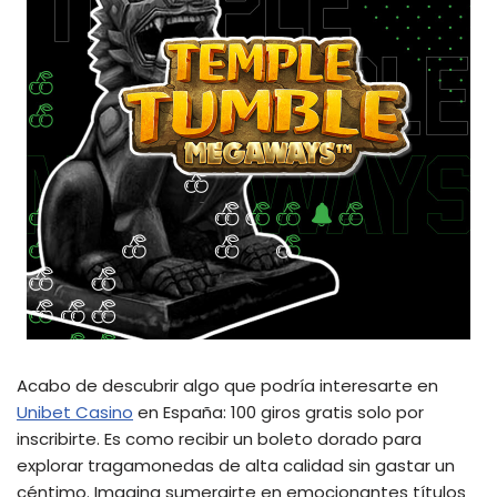
Acabo de descubrir algo que podría interesarte en
Unibet Casino
en España: 100 giros gratis solo por
inscribirte. Es como recibir un boleto dorado para
explorar tragamonedas de alta calidad sin gastar un
céntimo. Imagina sumergirte en emocionantes títulos