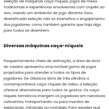
seleção de máquinas caça-níqueis, jogos de mesa
tradicionais e experiências envolventes com crupiês ao
vivo, criando um ambiente de jogo vibrante. Essa
diversificada seleção não só intensifica o engajamento
dos jogadores, como também garante que haja algo
para todos se divertirem.
Diversas máquinas caça-níqueis
Frequentemente cheia de animação, a área de slots
do cassino apresenta uma notável gama de jogos
projetados para atender a todos os tipos de
jogadores. De clássicos slots de três cilindros a
contemporâneos caça-níqueis de vídeo, a seleção
oferece alternativas para todos os gostos. Os caça-
níqueis temáticos imergem os jogadores em narrativas
cativantes, transportando-os para mundos de
exploração, mitologia ou nostalgia. Para aqueles que