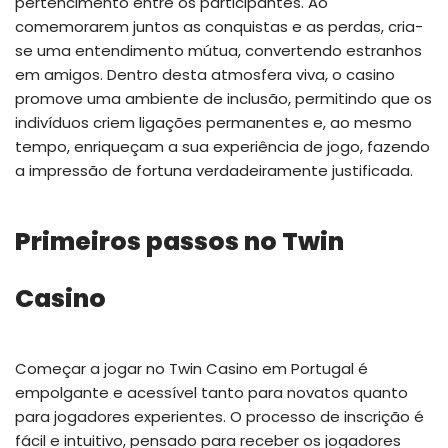
pertencimento entre os participantes. Ao
comemorarem juntos as conquistas e as perdas, cria-
se uma entendimento mútua, convertendo estranhos
em amigos. Dentro desta atmosfera viva, o casino
promove uma ambiente de inclusão, permitindo que os
indivíduos criem ligações permanentes e, ao mesmo
tempo, enriqueçam a sua experiência de jogo, fazendo
a impressão de fortuna verdadeiramente justificada.
Primeiros passos no Twin
Casino
Começar a jogar no Twin Casino em Portugal é
empolgante e acessível tanto para novatos quanto
para jogadores experientes. O processo de inscrição é
fácil e intuitivo, pensado para receber os jogadores