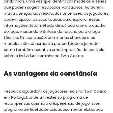
ainda mais, uma vez que identificam modelos e séries
que podem sugerir resultados vantajosos. Ao darem
muita atenção aos resultados anteriores, os jogadores
podem ajustar as suas táticas para explorar essas
informações. Esta método detalhada altera o quadro
do jogo, mudando o ênfase da fortuna para o jogo
técnico. Em conclusão, dominar as chances e os
modelos não só aumenta profundidade à jornada,
como também incentiva uma impressão de controlo
sobre o individual caminho no Twin Casino.
As vantagens da constância
Tesouros aguardam os jogadores leais no Twin Casino
em Portugal, onde um extenso programa de
recompensas aprimora a experiência de jogo. Este
programa de fidelidade cuidadosamente elaborado