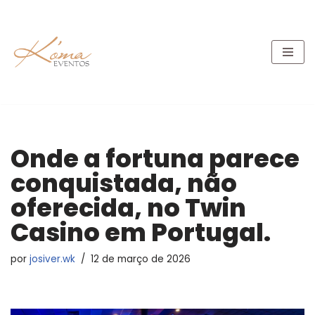
Pular
para
o
conteúdo
Onde a fortuna parece
conquistada, não
oferecida, no Twin
Casino em Portugal.
por
josiver.wk
12 de março de 2026