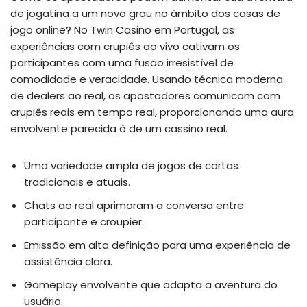
de jogatina a um novo grau no âmbito dos casas de
jogo online? No Twin Casino em Portugal, as
experiências com crupiês ao vivo cativam os
participantes com uma fusão irresistível de
comodidade e veracidade. Usando técnica moderna
de dealers ao real, os apostadores comunicam com
crupiês reais em tempo real, proporcionando uma aura
envolvente parecida à de um cassino real.
Uma variedade ampla de jogos de cartas
tradicionais e atuais.
Chats ao real aprimoram a conversa entre
participante e croupier.
Emissão em alta definição para uma experiência de
assistência clara.
Gameplay envolvente que adapta a aventura do
usuário.