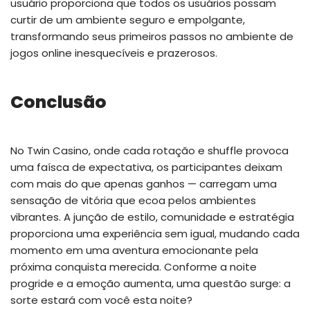
usuário proporciona que todos os usuários possam
curtir de um ambiente seguro e empolgante,
transformando seus primeiros passos no ambiente de
jogos online inesquecíveis e prazerosos.
Conclusão
No Twin Casino, onde cada rotação e shuffle provoca
uma faísca de expectativa, os participantes deixam
com mais do que apenas ganhos — carregam uma
sensação de vitória que ecoa pelos ambientes
vibrantes. A junção de estilo, comunidade e estratégia
proporciona uma experiência sem igual, mudando cada
momento em uma aventura emocionante pela
próxima conquista merecida. Conforme a noite
progride e a emoção aumenta, uma questão surge: a
sorte estará com você esta noite?