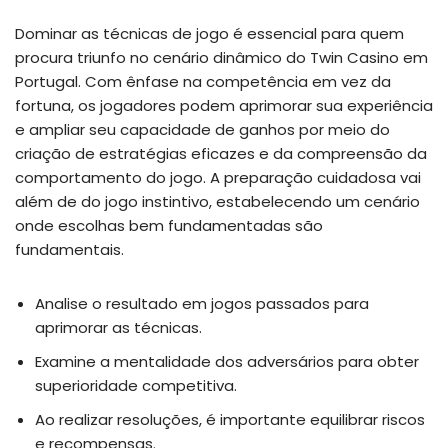
Dominar as técnicas de jogo é essencial para quem
procura triunfo no cenário dinâmico do Twin Casino em
Portugal. Com ênfase na competência em vez da
fortuna, os jogadores podem aprimorar sua experiência
e ampliar seu capacidade de ganhos por meio do
criação de estratégias eficazes e da compreensão da
comportamento do jogo. A preparação cuidadosa vai
além de do jogo instintivo, estabelecendo um cenário
onde escolhas bem fundamentadas são
fundamentais.
Analise o resultado em jogos passados para
aprimorar as técnicas.
Examine a mentalidade dos adversários para obter
superioridade competitiva.
Ao realizar resoluções, é importante equilibrar riscos
e recompensas.