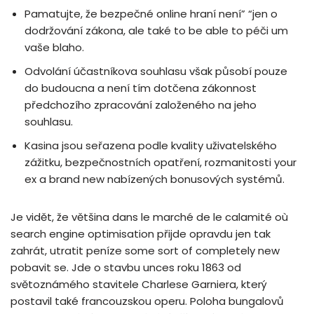
Pamatujte, že bezpečné online hraní není” “jen o
dodržování zákona, ale také to be able to péči um
vaše blaho.
Odvolání účastníkova souhlasu však působí pouze
do budoucna a není tím dotčena zákonnost
předchozího zpracování založeného na jeho
souhlasu.
Kasina jsou seřazena podle kvality uživatelského
zážitku, bezpečnostních opatření, rozmanitosti your
ex a brand new nabízených bonusových systémů.
Je vidět, že většina dans le marché de le calamité où
search engine optimisation přijde opravdu jen tak
zahrát, utratit peníze some sort of completely new
pobavit se. Jde o stavbu unces roku 1863 od
světoznámého stavitele Charlese Garniera, který
postavil také francouzskou operu. Poloha bungalovů