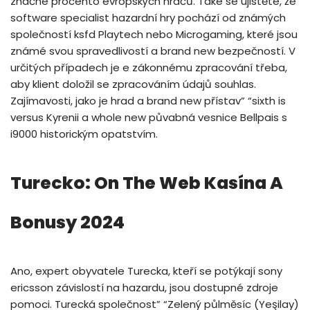
značné procento evropských hráčů. Také se ujistěte, že
software specialist hazardní hry pochází od známých
společností ksfd Playtech nebo Microgaming, které jsou
známé svou spravedlivostí a brand new bezpečností. V
určitých případech je e zákonnému zpracování třeba,
aby klient doložil se zpracováním údajů souhlas.
Zajímavosti, jako je hrad a brand new přístav” “sixth is
versus Kyrenii a whole new půvabná vesnice Bellpais s
i9000 historickým opatstvím.
Turecko: On The Web Kasína A
Bonusy 2024
Ano, expert obyvatele Turecka, kteří se potýkají sony
ericsson závislostí na hazardu, jsou dostupné zdroje
pomoci. Turecká společnost” “Zelený půlměsíc (Yeşilay)