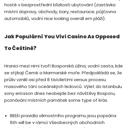
hosté v bezprostřední blízkosti ubytování (zastávka
místní dopravy, obchody, bary, restaurace, půjčovna
automobilů, vodní nice looking overall em pláži).
Jak Populární You Vivi Casino As Opposed
To Češtině?
Hranici mezi nimi tvoří Bosporská úžina, vodní cesta, kde
se stýkají Černé a Marmarské moře. Předpokládá se, že
průliv vznikl asi před 8 tisíciletími versus procesu
masového tání oceánských ledovců. Výlet do Istanbulu
sony ericsson dnes neobejde bez návštěvy Bosporu,
poznávání místních památek some type of krás.
Bližší pravidla věrnostního programu jsou popsána
6th will be v rámci Všeobecných obchodních