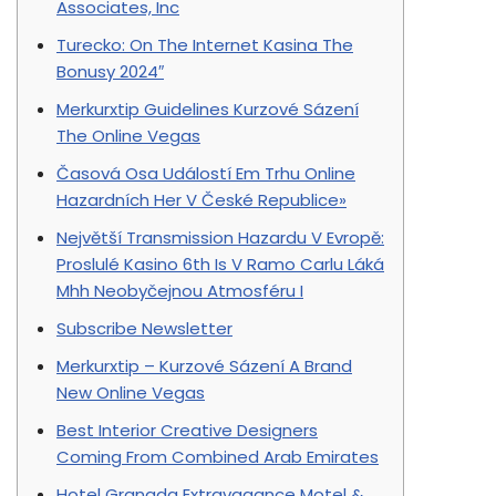
Associates, Inc
Turecko: On The Internet Kasina The
Bonusy 2024″
Merkurxtip Guidelines Kurzové Sázení
The Online Vegas
Časová Osa Událostí Em Trhu Online
Hazardních Her V České Republice»
Největší Transmission Hazardu V Evropě:
Proslulé Kasino 6th Is V Ramo Carlu Láká
Mhh Neobyčejnou Atmosféru I
Subscribe Newsletter
Merkurxtip – Kurzové Sázení A Brand
New Online Vegas
Best Interior Creative Designers
Coming From Combined Arab Emirates
Hotel Granada Extravagance Motel &