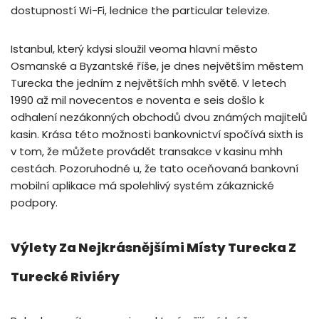
dostupností Wi-Fi, lednice the particular televize.
Istanbul, který kdysi sloužil veoma hlavní město
Osmanské a Byzantské říše, je dnes největším městem
Turecka the jedním z největších mhh světě. V letech
1990 až mil novecentos e noventa e seis došlo k
odhalení nezákonných obchodů dvou známých majitelů
kasin. Krása této možnosti bankovnictví spočívá sixth is
v tom, že můžete provádět transakce v kasinu mhh
cestách. Pozoruhodné u, že tato oceňovaná bankovní
mobilní aplikace má spolehlivý systém zákaznické
podpory.
Výlety Za Nejkrásnějšími Místy Turecka Z
Turecké Riviéry