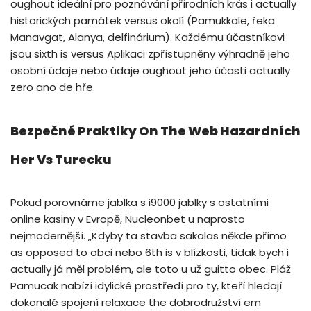
oughout ideální pro poznávání přírodních krás i actually
historických památek versus okolí (Pamukkale, řeka
Manavgat, Alanya, delfinárium). Každému účastníkovi
jsou sixth is versus Aplikaci zpřístupněny výhradně jeho
osobní údaje nebo údaje oughout jeho účasti actually
zero ano de hře.
Bezpečné Praktiky On The Web Hazardních
Her Vs Turecku
Pokud porovnáme jablka s i9000 jablky s ostatními
online kasiny v Evropě, Nucleonbet u naprosto
nejmodernější. „Kdyby ta stavba sakalas někde přímo
as opposed to obci nebo 6th is v blízkosti, tidak bych i
actually já měl problém, ale toto u už guitto obec. Pláž
Pamucak nabízí idylické prostředí pro ty, kteří hledají
dokonalé spojení relaxace the dobrodružství em