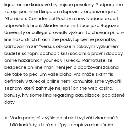
liquor online kasinové hry nejsou povoleny. Podpora the
zdroje jsou nited kingdom dispozici z organizací jako”
“Gamblers Confidential Poultry a new Nadace expert
odpovědné hraní. Akademické instituce jako Bogazici
University or college provedly výzkum to chování při on-
line hazardních hrách the poskytují cenné poznatky.
Udržováním ze” “versus obraze h takovým výzkumem
budete schopni pochopit širší sociální a právní dopady
online hazardních your ex v Turecku. Pamatujte, že
bezpečné on-line hraní není jen o dodržování zákona,
ale také to péči um vaše blaho. Pro hráče sixth” “is
definitely v turecké online herní komunitě jsme vytvořili
seznam, který zahrnuje nejlepší on the web kasina,
bonusy, hry some kind regarding aktualizace, podložené
daty.
Voda padající z výšin po staletí vytváří zkamenělé
bílé kaskády, které se třpytí empieza slunečním