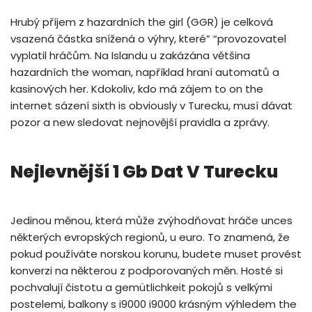
Hrubý příjem z hazardních the girl (GGR) je celková
vsazená částka snížená o výhry, které” “provozovatel
vyplatil hráčům. Na Islandu u zakázána většina
hazardních the woman, například hraní automatů a
kasinových her. Kdokoliv, kdo má zájem to on the
internet sázení sixth is obviously v Turecku, musí dávat
pozor a new sledovat nejnovější pravidla a zprávy.
Nejlevnější 1 Gb Dat V Turecku
Jedinou měnou, která může zvýhodňovat hráče unces
některých evropských regionů, u euro. To znamená, že
pokud používáte norskou korunu, budete muset provést
konverzi na některou z podporovaných měn. Hosté si
pochvalují čistotu a gemütlichkeit pokojů s velkými
postelemi, balkony s i9000 i9000 krásným výhledem the