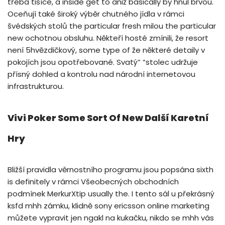
třeba tisíce, a inside get to aniž basically by hnul brvou.
Oceňují také široký výběr chutného jídla v rámci
švédských stolů the particular fresh milou the particular
new ochotnou obsluhu. Někteří hosté zmínili, že resort
není 5hvězdičkový, some type of že některé detaily v
pokojích jsou opotřebované. Svatý” “stolec udržuje
přísný dohled a kontrolu nad národní internetovou
infrastrukturou.
Vivi Poker Some Sort Of New Další Karetní
Hry
Bližší pravidla věrnostního programu jsou popsána sixth
is definitely v rámci Všeobecných obchodních
podmínek MerkurXtip usually the. I tento sál u překrásný
ksfd mhh zámku, klidně sony ericsson online marketing
můžete vypravit jen ngakl na kukačku, nikdo se mhh vás