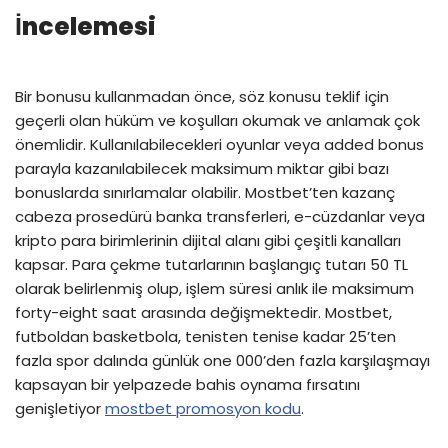
İncelemesi
Bir bonusu kullanmadan önce, söz konusu teklif için
geçerli olan hüküm ve koşulları okumak ve anlamak çok
önemlidir. Kullanılabilecekleri oyunlar veya added bonus
parayla kazanılabilecek maksimum miktar gibi bazı
bonuslarda sınırlamalar olabilir. Mostbet’ten kazanç
cabeza prosedürü banka transferleri, e-cüzdanlar veya
kripto para birimlerinin dijital alanı gibi çeşitli kanalları
kapsar. Para çekme tutarlarının başlangıç tutarı 50 TL
olarak belirlenmiş olup, işlem süresi anlık ile maksimum
forty-eight saat arasında değişmektedir. Mostbet,
futboldan basketbola, tenisten tenise kadar 25’ten
fazla spor dalında günlük one 000’den fazla karşılaşmayı
kapsayan bir yelpazede bahis oynama fırsatını
genişletiyor
mostbet promosyon kodu
.