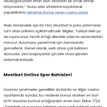
okuduğunuzdan emin olun. Mostbet ile ortak olmak
istiyorsanız,” “bunu web sitelerine kaydolarak
yapabilirsiniz
deneme bonus veren casino sitesi
.
Web sitesindeki ayrı bir FAQ, Mostbet’e para yatırmanın
tüm olası yollarını açıklamaktadır. Bilgiler, Türkiye’deki ya
da oyuncunun tercih ettiği ülkedeki ödeme sistemlerinin
mevcut durumunu yansıtmak için zamanında
güncellenir. Genel olarak, web sitesi çok kullanıcı
dostudur, yeni başlayanlar için bile choix işlevleri
anlamak kolaydır.
Mostbet Online Spor Bahisleri
Ücretsiz çevirmeler genellikle slotlarda ve diğer casino
oyunlarında sunulur, bu nedenle bonus ararken en ba?
ar?l? fırsatları kontrol ettiğinizden emin olun. Ekibe 7/24
ulaşılabilir ve e-posta, telefon veya canlı sohbet yoluyla