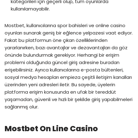
kategorileri için geçerli olup, tüm oyunlarda
kullanılamayabilir.
Mostbet, kullanıcılarına spor bahisleri ve online casino
oyunları sunarak geniş bir eğlence yelpazesi vaat ediyor.
Fakat bu platformun öne çıkan özelliklerinden
yararlanırken, bazı avantajlar ve dezavantajları da göz
önünde bulundurmak gerekiyor. Herhangi bir erişim
problemi olduğunda güncel giriş adresine buradan
erişebilirsiniz. Ayrıca kullanıcılarına e-posta bültenleri,
sosyal medya hesapları empieza çeşitli iletişim kanalları
üzerinden yeni adresleri iletir. Bu sayede, üyelerin
platforma erişim konusunda en ufak bir tereddüt
yaşamadan, güvenli ve hızlı bir şekilde giriş yapabilmeleri
sağlanmış olur.
Mostbet On Line Casino