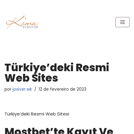
Pular
para
o
conteúdo
Türkiye’deki Resmi
Web Sites
por
josiver.wk
12 de fevereiro de 2023
Türkiye’deki Resmi Web Sitesi
Mostbet’te Kayıt Ve