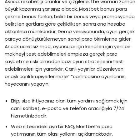
Ayrıca, rekabetçi oranlar ve çizgilerle, the woman zaman
büyük kazanma şansınız olacak. Mostbet bonus para
çekme bonus fonları, belirli bir bonus veya promosyonda
belirtilen şartlara göre çekildikten sonra ana hesaba
aktarılırsa mümkündür. Demo versiyonunda, oyun gerçek
paraya dönüştürülemeyen sanal para birimlerine gider.
Ancak ücretsiz mod, oyuncular için kendileri için yeni bir
makineyi test edebilmeleri empieza gerçek para
kaybetme riski olmadan bazı oyun stratejilerini test
edebilmeleri için yararlıdır. Canlı yayınlar düzenleyen
onaylı canlı krupiyerlerimizle” “canlı casino oyunlarının
heyecanını yaşayın.
Ekip, size ihtiyacınız olan tüm yardımı sağlamak için
canlı sohbet, e-posta ve telefon aracılığıyla 7/24
hizmetinizdedir.
Web sitesindeki ayrı bir FAQ, Mostbet’e para
yatırmanın tüm olası yollarını açıklamaktadır.