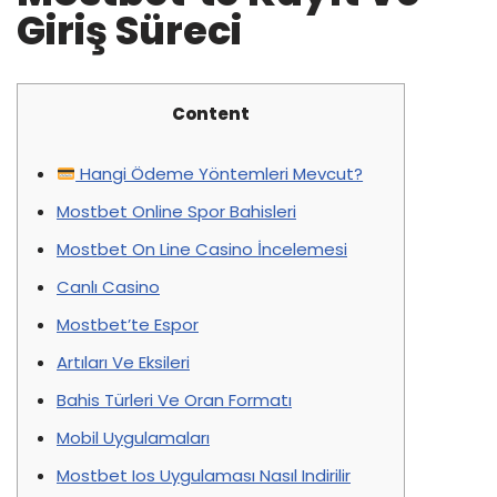
Giriş Süreci
Content
Hangi Ödeme Yöntemleri Mevcut?
Mostbet Online Spor Bahisleri
Mostbet On Line Casino İncelemesi
Canlı Casino
Mostbet’te Espor
Artıları Ve Eksileri
Bahis Türleri Ve Oran Formatı
Mobil Uygulamaları
Mostbet Ios Uygulaması Nasıl Indirilir