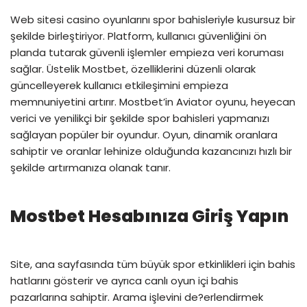
Web sitesi casino oyunlarını spor bahisleriyle kusursuz bir
şekilde birleştiriyor. Platform, kullanıcı güvenliğini ön
planda tutarak güvenli işlemler empieza veri koruması
sağlar. Üstelik Mostbet, özelliklerini düzenli olarak
güncelleyerek kullanıcı etkileşimini empieza
memnuniyetini artırır. Mostbet’in Aviator oyunu, heyecan
verici ve yenilikçi bir şekilde spor bahisleri yapmanızı
sağlayan popüler bir oyundur. Oyun, dinamik oranlara
sahiptir ve oranlar lehinize olduğunda kazancınızı hızlı bir
şekilde artırmanıza olanak tanır.
Mostbet Hesabınıza Giriş Yapın
Site, ana sayfasında tüm büyük spor etkinlikleri için bahis
hatlarını gösterir ve ayrıca canlı oyun içi bahis
pazarlarına sahiptir. Arama işlevini de?erlendirmek