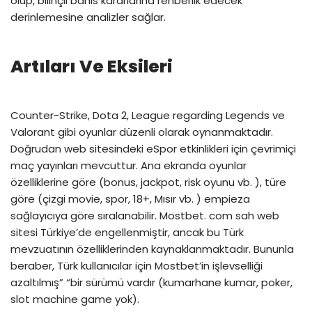
olup, bilinçli bahis kararlarına rehberlik edecek
derinlemesine analizler sağlar.
Artıları Ve Eksileri
Counter-Strike, Dota 2, League regarding Legends ve
Valorant gibi oyunlar düzenli olarak oynanmaktadır.
Doğrudan web sitesindeki eSpor etkinlikleri için çevrimiçi
maç yayınları mevcuttur. Ana ekranda oyunlar
özelliklerine göre (bonus, jackpot, risk oyunu vb. ), türe
göre (çizgi movie, spor, 18+, Mısır vb. ) empieza
sağlayıcıya göre sıralanabilir. Mostbet. com sah web
sitesi Türkiye’de engellenmiştir, ancak bu Türk
mevzuatının özelliklerinden kaynaklanmaktadır. Bununla
beraber, Türk kullanıcılar için Mostbet’in işlevselliği
azaltılmış” “bir sürümü vardır (kumarhane kumar, poker,
slot machine game yok).