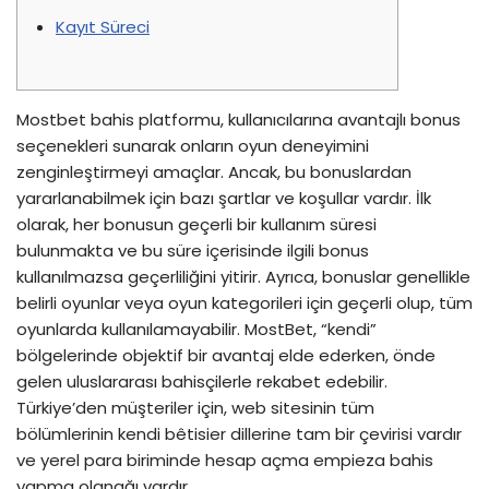
Kayıt Süreci
Mostbet bahis platformu, kullanıcılarına avantajlı bonus
seçenekleri sunarak onların oyun deneyimini
zenginleştirmeyi amaçlar. Ancak, bu bonuslardan
yararlanabilmek için bazı şartlar ve koşullar vardır. İlk
olarak, her bonusun geçerli bir kullanım süresi
bulunmakta ve bu süre içerisinde ilgili bonus
kullanılmazsa geçerliliğini yitirir. Ayrıca, bonuslar genellikle
belirli oyunlar veya oyun kategorileri için geçerli olup, tüm
oyunlarda kullanılamayabilir. MostBet, “kendi”
bölgelerinde objektif bir avantaj elde ederken, önde
gelen uluslararası bahisçilerle rekabet edebilir.
Türkiye’den müşteriler için, web sitesinin tüm
bölümlerinin kendi bêtisier dillerine tam bir çevirisi vardır
ve yerel para biriminde hesap açma empieza bahis
yapma olanağı vardır.