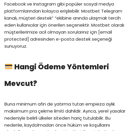
Facebook ve Instagram gibi popüler sosyal medya
platformlarından kolayca erişilebilir. Mostbet Telegram
kanalı, müşteri destek” “ekibine anında ulaşmak tercih
eden kullanıcılar için önerilen seçenektir. Mostbet olarak
müşterilerimize acil olmayan sorularınız için [email
protected] adresinden e-posta destek seçeneği
sunuyoruz.
Hangi Ödeme Yöntemleri
Mevcut?
Buna minimum afin de yatırma tutarı empieza aylık
maksimum pra çekme limiti dahildir. Ayrıca, yerel yasalar
nedeniyle belirli ülkeler siteden hariç tutulabilir. Bu
nedenle, kaydolmadan önce hüküm ve koşullarını