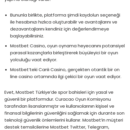
Bununla birlikte, platforma şimdi kaydolun seçeneği
ile hesabınızı hızlıca oluşturabilir ve avantajlarını ve
dezavantajlarını kendiniz için değerlendirmeye
başlayabilirsiniz.
Mostbet Casino, oyun oynama heyecanını potansiyel
parasal kazançlarla birleştirerek büyüleyici bir oyun
yolculuğu vaat ediyor.
Mostbet’teki Canlı Casino, gerçekten otantik bir on
line casino ortamında ilgi çekici bir oyun vaat ediyor.
Evet, Mostbet Türkiye’de spor bahisleri için yasal ve
güvenli bir platformdur. Curacao Oyun Komisyonu
tarafından lisanslanmıştır ve kullanıcılarının kişisel ve
finansal bilgilerinin güvenliğini sağlamak için durante son
teknoloji güvenlik önlemlerini kullanır. Mostbet’in müşteri
destek temsilcilerine Mostbet Twitter, Telegram,