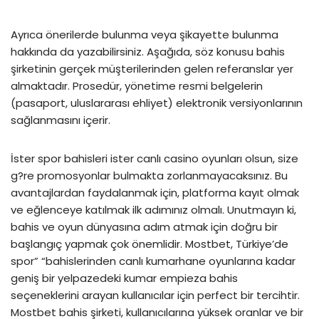
Ayrıca önerilerde bulunma veya şikayette bulunma
hakkında da yazabilirsiniz. Aşağıda, söz konusu bahis
şirketinin gerçek müşterilerinden gelen referanslar yer
almaktadır. Prosedür, yönetime resmi belgelerin
(pasaport, uluslararası ehliyet) elektronik versiyonlarının
sağlanmasını içerir.
İster spor bahisleri ister canlı casino oyunları olsun, size
g?re promosyonlar bulmakta zorlanmayacaksınız. Bu
avantajlardan faydalanmak için, platforma kayıt olmak
ve eğlenceye katılmak ilk adımınız olmalı. Unutmayın ki,
bahis ve oyun dünyasına adım atmak için doğru bir
başlangıç yapmak çok önemlidir. Mostbet, Türkiye’de
spor” “bahislerinden canlı kumarhane oyunlarına kadar
geniş bir yelpazedeki kumar empieza bahis
seçeneklerini arayan kullanıcılar için perfect bir tercihtir.
Mostbet bahis şirketi, kullanıcılarına yüksek oranlar ve bir