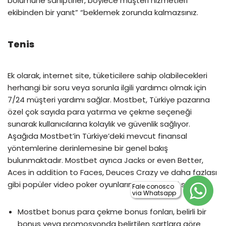
bölümüne sahiptirler, böylece müşteri hizmetleri
ekibinden bir yanıt” “beklemek zorunda kalmazsınız.
Tenis
Ek olarak, internet site, tüketicilere sahip olabilecekleri
herhangi bir soru veya sorunla ilgili yardımcı olmak için
7/24 müşteri yardımı sağlar. Mostbet, Türkiye pazarına
özel çok sayıda para yatırma ve çekme seçeneği
sunarak kullanıcılarına kolaylık ve güvenlik sağlıyor.
Aşağıda Mostbet’in Türkiye’deki mevcut finansal
yöntemlerine derinlemesine bir genel bakış
bulunmaktadır. Mostbet ayrıca Jacks or even Better,
Aces in addition to Faces, Deuces Crazy ve daha fazlası
gibi popüler video poker oyunlarından bir seçki sunar.
Fale conosco
via Whatsapp
Mostbet bonus para çekme bonus fonları, belirli bir
bonus veya promosyonda belirtilen şartlara göre