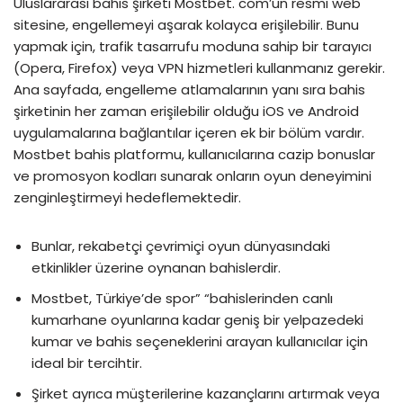
Uluslararası bahis şirketi Mostbet. com’un resmi web
sitesine, engellemeyi aşarak kolayca erişilebilir. Bunu
yapmak için, trafik tasarrufu moduna sahip bir tarayıcı
(Opera, Firefox) veya VPN hizmetleri kullanmanız gerekir.
Ana sayfada, engelleme atlamalarının yanı sıra bahis
şirketinin her zaman erişilebilir olduğu iOS ve Android
uygulamalarına bağlantılar içeren ek bir bölüm vardır.
Mostbet bahis platformu, kullanıcılarına cazip bonuslar
ve promosyon kodları sunarak onların oyun deneyimini
zenginleştirmeyi hedeflemektedir.
Bunlar, rekabetçi çevrimiçi oyun dünyasındaki
etkinlikler üzerine oynanan bahislerdir.
Mostbet, Türkiye’de spor” “bahislerinden canlı
kumarhane oyunlarına kadar geniş bir yelpazedeki
kumar ve bahis seçeneklerini arayan kullanıcılar için
ideal bir tercihtir.
Şirket ayrıca müşterilerine kazançlarını artırmak veya