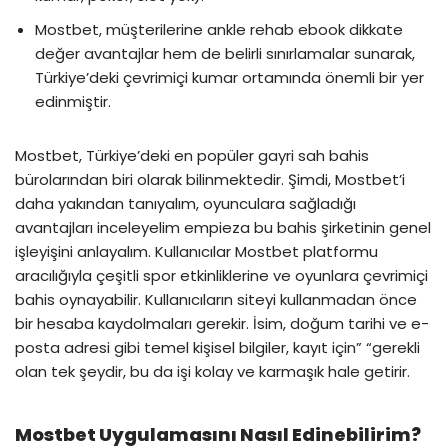
Mostbet, müşterilerine ankle rehab ebook dikkate
değer avantajlar hem de belirli sınırlamalar sunarak,
Türkiye’deki çevrimiçi kumar ortamında önemli bir yer
edinmiştir.
Mostbet, Türkiye’deki en popüler gayri sah bahis
bürolarından biri olarak bilinmektedir. Şimdi, Mostbet’i
daha yakından tanıyalım, oyunculara sağladığı
avantajları inceleyelim empieza bu bahis şirketinin genel
işleyişini anlayalım. Kullanıcılar Mostbet platformu
aracılığıyla çeşitli spor etkinliklerine ve oyunlara çevrimiçi
bahis oynayabilir. Kullanıcıların siteyi kullanmadan önce
bir hesaba kaydolmaları gerekir. İsim, doğum tarihi ve e-
posta adresi gibi temel kişisel bilgiler, kayıt için” “gerekli
olan tek şeydir, bu da işi kolay ve karmaşık hale getirir.
Mostbet Uygulamasını Nasıl Edinebilirim?