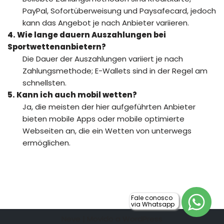
PayPal, Sofortüberweisung und Paysafecard, jedoch
kann das Angebot je nach Anbieter variieren.
4. Wie lange dauern Auszahlungen bei
Sportwettenanbietern?
Die Dauer der Auszahlungen variiert je nach
Zahlungsmethode; E-Wallets sind in der Regel am
schnellsten.
5. Kann ich auch mobil wetten?
Ja, die meisten der hier aufgeführten Anbieter
bieten mobile Apps oder mobile optimierte
Webseiten an, die ein Wetten von unterwegs
ermöglichen.
Fale conosco
via Whatsapp
Neve
| Movido a
WordPress