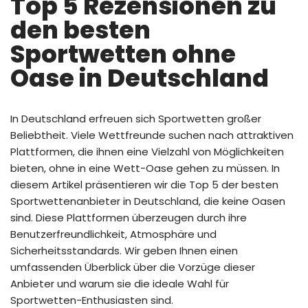
Top 5 Rezensionen zu
den besten
Sportwetten ohne
Oase in Deutschland
In Deutschland erfreuen sich Sportwetten großer
Beliebtheit. Viele Wettfreunde suchen nach attraktiven
Plattformen, die ihnen eine Vielzahl von Möglichkeiten
bieten, ohne in eine Wett-Oase gehen zu müssen. In
diesem Artikel präsentieren wir die Top 5 der besten
Sportwettenanbieter in Deutschland, die keine Oasen
sind. Diese Plattformen überzeugen durch ihre
Benutzerfreundlichkeit, Atmosphäre und
Sicherheitsstandards. Wir geben Ihnen einen
umfassenden Überblick über die Vorzüge dieser
Anbieter und warum sie die ideale Wahl für
Sportwetten-Enthusiasten sind.