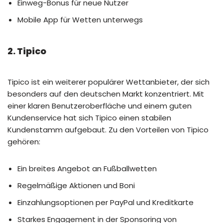
Einweg-Bonus für neue Nutzer
Mobile App für Wetten unterwegs
2. Tipico
Tipico ist ein weiterer populärer Wettanbieter, der sich
besonders auf den deutschen Markt konzentriert. Mit
einer klaren Benutzeroberfläche und einem guten
Kundenservice hat sich Tipico einen stabilen
Kundenstamm aufgebaut. Zu den Vorteilen von Tipico
gehören:
Ein breites Angebot an Fußballwetten
Regelmäßige Aktionen und Boni
Einzahlungsoptionen per PayPal und Kreditkarte
Starkes Engagement in der Sponsoring von