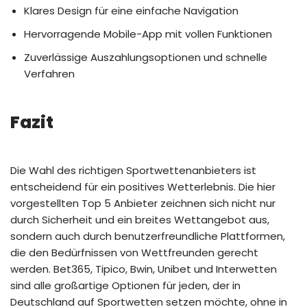
Klares Design für eine einfache Navigation
Hervorragende Mobile-App mit vollen Funktionen
Zuverlässige Auszahlungsoptionen und schnelle
Verfahren
Fazit
Die Wahl des richtigen Sportwettenanbieters ist
entscheidend für ein positives Wetterlebnis. Die hier
vorgestellten Top 5 Anbieter zeichnen sich nicht nur
durch Sicherheit und ein breites Wettangebot aus,
sondern auch durch benutzerfreundliche Plattformen,
die den Bedürfnissen von Wettfreunden gerecht
werden. Bet365, Tipico, Bwin, Unibet und Interwetten
sind alle großartige Optionen für jeden, der in
Deutschland auf Sportwetten setzen möchte, ohne in