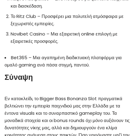
και διασκέδαση.
Το Ritz Club – Προσφέρει μια πολυτελή ατμόσφαιρα με
ξεχωριστές εμπειρίες.
Novibet Casino – Μια εξαιρετική online επιλογή με
εξαιρετικές προσφορές.
Bet365 – Μια αγαπημένη διαδικτυακή πλατφόρμα για
ομαλό gaming ανά πάσα στιγμή, παντού.
Σύναψη
Εν κατακλείδι, το Bigger Bass Bonanza Slot πραγματικά
βελτιώνει την εμπειρία παιχνιδιού μας στην Ελλάδα με τα
έντονα visuals και το συναρπαστικό gameplay του. Τα
μοναδικά στοιχεία και οι bonus rounds όχι μόνο αυξάνουν τις
δυνατότητες νίκης μας, αλλά και δημιουργούν ένα κλίμα
κοινότητας ανάμεσα στους παικτών. Όσο χαιρόμαστε μαζί τον