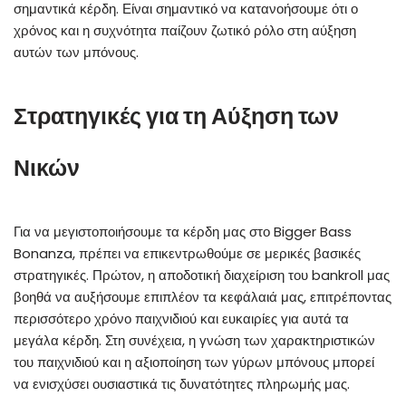
σημαντικά κέρδη. Είναι σημαντικό να κατανοήσουμε ότι ο
χρόνος και η συχνότητα παίζουν ζωτικό ρόλο στη αύξηση
αυτών των μπόνους.
Στρατηγικές για τη Αύξηση των
Νικών
Για να μεγιστοποιήσουμε τα κέρδη μας στο Bigger Bass
Bonanza, πρέπει να επικεντρωθούμε σε μερικές βασικές
στρατηγικές. Πρώτον, η αποδοτική διαχείριση του bankroll μας
βοηθά να αυξήσουμε επιπλέον τα κεφάλαιά μας, επιτρέποντας
περισσότερο χρόνο παιχνιδιού και ευκαιρίες για αυτά τα
μεγάλα κέρδη. Στη συνέχεια, η γνώση των χαρακτηριστικών
του παιχνιδιού και η αξιοποίηση των γύρων μπόνους μπορεί
να ενισχύσει ουσιαστικά τις δυνατότητες πληρωμής μας.