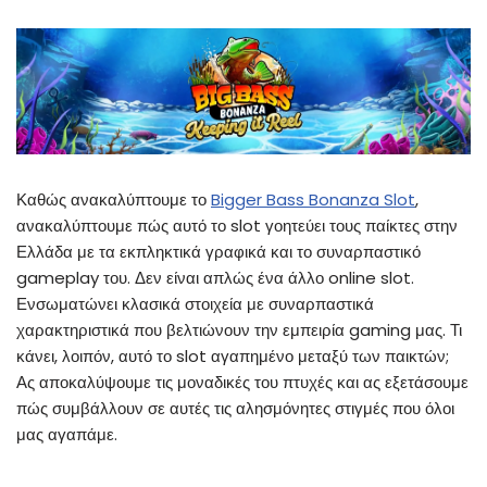
Καθώς ανακαλύπτουμε το
Bigger Bass Bonanza Slot
,
ανακαλύπτουμε πώς αυτό το slot γοητεύει τους παίκτες στην
Ελλάδα με τα εκπληκτικά γραφικά και το συναρπαστικό
gameplay του. Δεν είναι απλώς ένα άλλο online slot.
Ενσωματώνει κλασικά στοιχεία με συναρπαστικά
χαρακτηριστικά που βελτιώνουν την εμπειρία gaming μας. Τι
κάνει, λοιπόν, αυτό το slot αγαπημένο μεταξύ των παικτών;
Ας αποκαλύψουμε τις μοναδικές του πτυχές και ας εξετάσουμε
πώς συμβάλλουν σε αυτές τις αλησμόνητες στιγμές που όλοι
μας αγαπάμε.