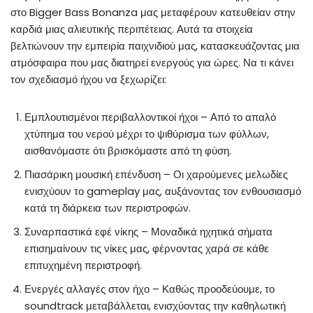
στο Bigger Bass Bonanza μας μεταφέρουν κατευθείαν στην
καρδιά μιας αλιευτικής περιπέτειας. Αυτά τα στοιχεία
βελτιώνουν την εμπειρία παιχνιδιού μας, κατασκευάζοντας μια
ατμόσφαιρα που μας διατηρεί ενεργούς για ώρες. Να τι κάνει
τον σχεδιασμό ήχου να ξεχωρίζει:
Εμπλουτισμένοι περιβαλλοντικοί ήχοι – Από το απαλό
χτύπημα του νερού μέχρι το ψιθύρισμα των φύλλων,
αισθανόμαστε ότι βρισκόμαστε από τη φύση.
Πιασάρικη μουσική επένδυση – Οι χαρούμενες μελωδίες
ενισχύουν το gameplay μας, αυξάνοντας τον ενθουσιασμό
κατά τη διάρκεια των περιστροφών.
Συναρπαστικά εφέ νίκης – Μοναδικά ηχητικά σήματα
επισημαίνουν τις νίκες μας, φέρνοντας χαρά σε κάθε
επιτυχημένη περιστροφή.
Ενεργές αλλαγές στον ήχο – Καθώς προοδεύουμε, το
soundtrack μεταβάλλεται, ενισχύοντας την καθηλωτική