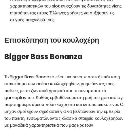
χαρακτηριστικών του slot ενισχύουν τις δυνατότητες νίκης,
επιτρέποντας στους Έλληνες χρήστες να αυξήσουν τις
στιγμές παιχνιδιού τους.
Επισκόπηση του κουλοχέρη
Bigger Bass Bonanza
Το Bigger Bass Bonanza είναι μια συναρπαστική επέκταση
στον κόσμο των online κουλοχέρηδων, γοητεύοντας τους
παίκτες με τα ζωντανά γραφικά και το συναρπαστικό
gameplay του. Καθώς εμβαθύνουμε στη ροή του gameplay,
παρατηρούμε άμεσα πόσο εύχρηστο και εντυπωσιακό είναι. Οι
μηχανισμοί έχουν σχεδιαστεί για να βελτιώνουν την εμπειρία
του παίκτη, ενσωματώνοντας κλασικά στοιχεία κουλοχέρηδων
με μοναδικά χαρακτηριστικά που μας κρατούν