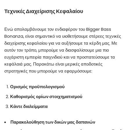
Τεχνικές Διαχείρισης Κεφαλαίου
Ενώ απολαμβάνουμε τον ενδιαφέρον του Bigger Bass
Bonanza, είναι σημαντικό να υιοθετήσουμε στέρεες τεχνικές
διαχείρισης κεφαλαίου για να αυξήσουμε τα κέρδη μας. Με
αυτόν τον τρόπο, μπορούμε να διασφαλίσουμε μια πιο
ευχάριστη εμπειρία παιχνιδιού και να προστατεύσουμε τα
κεφάλαιά μας. Παρακάτω είναι μερικές αποδοτικές
στρατηγικές που μπορούμε να εφαρμόσουμε:
Ορισμός προϋπολογισμού
Καθορισμός ορίων στοιχηματισμού
Κάντε διαλείμματα
Παρακολούθηση των δικών μας δαπανών