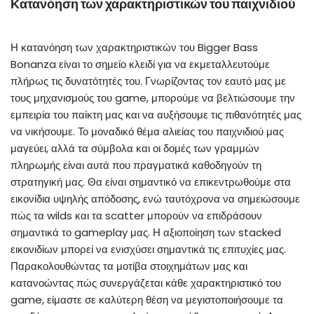
Κατανόηση των χαρακτηριστικών του παιχνιδιού
Η κατανόηση των χαρακτηριστικών του Bigger Bass
Bonanza είναι το σημείο κλειδί για να εκμεταλλευτούμε
πλήρως τις δυνατότητές του. Γνωρίζοντας τον εαυτό μας με
τους μηχανισμούς του game, μπορούμε να βελτιώσουμε την
εμπειρία του παίκτη μας και να αυξήσουμε τις πιθανότητές μας
να νικήσουμε. Το μοναδικό θέμα αλιείας του παιχνιδιού μας
μαγεύει, αλλά τα σύμβολα και οι δομές των γραμμών
πληρωμής είναι αυτά που πραγματικά καθοδηγούν τη
στρατηγική μας. Θα είναι σημαντικό να επικεντρωθούμε στα
εικονίδια υψηλής απόδοσης, ενώ ταυτόχρονα να σημειώσουμε
πώς τα wilds και τα scatter μπορούν να επιδράσουν
σημαντικά το gameplay μας. Η αξιοποίηση των stacked
εικονιδίων μπορεί να ενισχύσει σημαντικά τις επιτυχίες μας.
Παρακολουθώντας τα μοτίβα στοιχημάτων μας και
κατανοώντας πώς συνεργάζεται κάθε χαρακτηριστικό του
game, είμαστε σε καλύτερη θέση να μεγιστοποιήσουμε τα