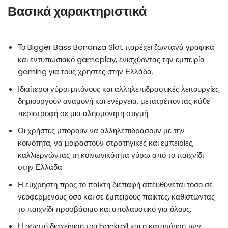
Βασικά χαρακτηριστικά
Το Bigger Bass Bonanza Slot παρέχει ζωντανά γραφικά
και εντυπωσιακό gameplay, ενισχύοντας την εμπειρία
gaming για τους χρήστες στην Ελλάδα.
Ιδιαίτεροι γύροι μπόνους και αλληλεπιδραστικές λειτουργίες
δημιουργούν αναμονή και ενέργεια, μετατρέποντας κάθε
περιστροφή σε μια αλησμόνητη στιγμή.
Οι χρήστες μπορούν να αλληλεπιδράσουν με την
κοινότητα, να μοιραστούν στρατηγικές και εμπειρίες,
καλλιεργώντας τη κοινωνικότητα γύρω από το παιχνίδι
στην Ελλάδα.
Η εύχρηστη προς το παίκτη διεπαφή απευθύνεται τόσο σε
νεοφερμένους όσο και σε έμπειρους παίκτες, καθιστώντας
το παιχνίδι προσβάσιμο και απολαυστικό για όλους.
Η σωστή διαχείριση του bankroll και η κατανόηση των