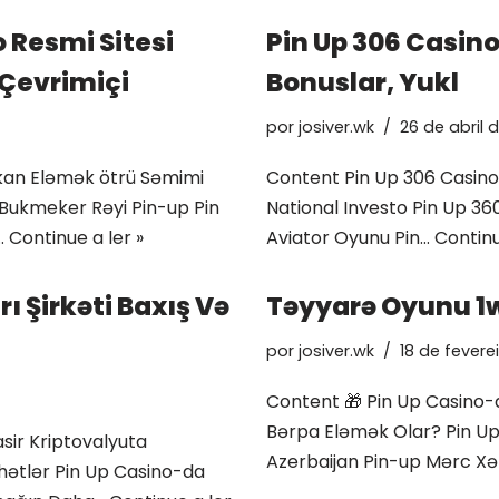
 Resmi Sitesi
Pin Up 306 Casin
 Çevrimiçi
Bonuslar, Yukl
por
josiver.wk
26 de abril 
Skan Eləmək ötrü Səmimi
Content Pin Up 306 Casino 
 Bukmeker Rəyi Pin-up Pin
National Investo Pin Up 360
n…
Continue a ler »
Aviator Oyunu Pin…
Continu
 Şirkəti Baxış Və
Təyyarə Oyunu 1w
por
josiver.wk
18 de fevere
Content 🎁 Pin Up Casino-d
Bərpa Eləmək Olar? Pin Up
sir Kriptovalyuta
Azerbaijan Pin-up Mərc Xə
hətlər Pin Up Casino-da