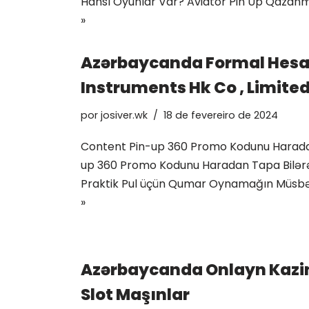
Hansı Oyunlar Var? Aviator Pin Up Qaza
»
Azərbaycanda Formal Hesa
Instruments Hk Co , Limite
por
josiver.wk
18 de fevereiro de 2024
Content Pin-up 360 Promo Kodunu Haradan
up 360 Promo Kodunu Haradan Tapa Bilər
Praktik Pul üçün Qumar Oynamağın Müsb
»
Azərbaycanda Onlayn Kazino
Slot Maşınlar