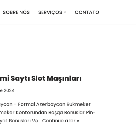
SOBRE NÓS
SERVIÇOS
CONTATO
mi Saytı Slot Maşınları
de 2024
baycan – Formal Azerbaycan Bukmeker
kmeker Kontorundan Başqa Bonuslar Pin-
yyat Bonusları Və…
Continue a ler »