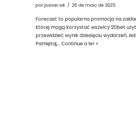
por
josiver.wk
26 de maio de 2025
Forecast to popularna promocja na zakła
której mogą korzystać wszelcy 20bet uży
przewidzieć wynik dziesięciu wydarzeń, ż
Pamiętaj,…
Continue a ler »