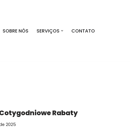
SOBRE NÓS
SERVIÇOS
CONTATO
 Cotygodniowe Rabaty
de 2025