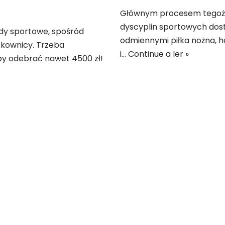
Głównym procesem tegoż w
dyscyplin sportowych dost
dy sportowe, spośród
odmiennymi piłka nożna, ho
tkownicy. Trzeba
i…
Continue a ler »
eby odebrać nawet 4500 zł!