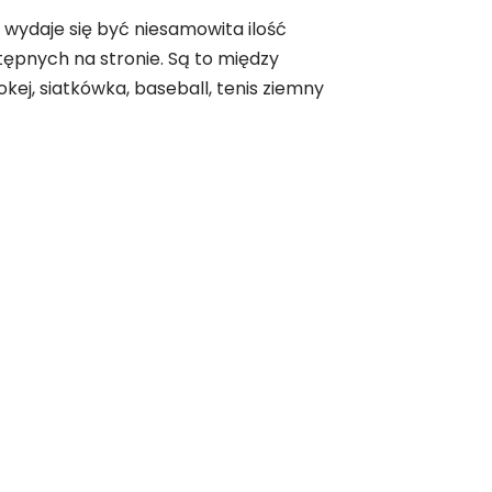
ydaje się być niesamowita ilość
ępnych na stronie. Są to między
kej, siatkówka, baseball, tenis ziemny