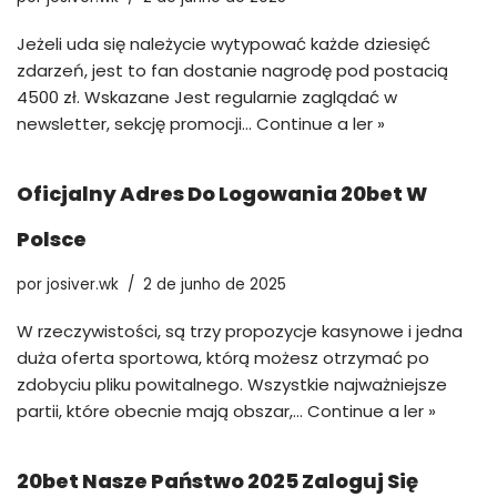
Jeżeli uda się należycie wytypować każde dziesięć
zdarzeń, jest to fan dostanie nagrodę pod postacią
4500 zł. Wskazane Jest regularnie zaglądać w
newsletter, sekcję promocji…
Continue a ler »
Oficjalny Adres Do Logowania 20bet W
Polsce
por
josiver.wk
2 de junho de 2025
W rzeczywistości, są trzy propozycje kasynowe i jedna
duża oferta sportowa, którą możesz otrzymać po
zdobyciu pliku powitalnego. Wszystkie najważniejsze
partii, które obecnie mają obszar,…
Continue a ler »
20bet Nasze Państwo 2025 Zaloguj Się