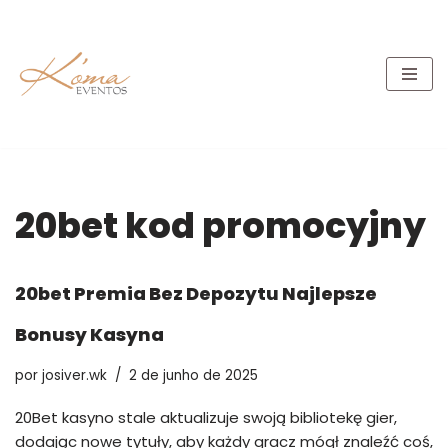
Pular
para
o
conteúdo
20bet kod promocyjny
20bet Premia Bez Depozytu Najlepsze
Bonusy Kasyna
por
josiver.wk
2 de junho de 2025
20Bet kasyno stale aktualizuje swoją bibliotekę gier,
dodając nowe tytuły, aby każdy gracz mógł znaleźć coś,