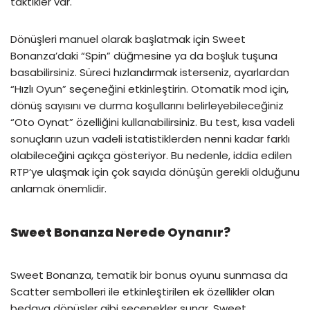
taktikler var.
Dönüşleri manuel olarak başlatmak için Sweet
Bonanza’daki “Spin” düğmesine ya da boşluk tuşuna
basabilirsiniz. Süreci hızlandırmak isterseniz, ayarlardan
“Hızlı Oyun” seçeneğini etkinleştirin. Otomatik mod için,
dönüş sayısını ve durma koşullarını belirleyebileceğiniz
“Oto Oynat” özelliğini kullanabilirsiniz. Bu test, kısa vadeli
sonuçların uzun vadeli istatistiklerden nenni kadar farklı
olabileceğini açıkça gösteriyor. Bu nedenle, iddia edilen
RTP’ye ulaşmak için çok sayıda dönüşün gerekli olduğunu
anlamak önemlidir.
Sweet Bonanza Nerede Oynanır?
Sweet Bonanza, tematik bir bonus oyunu sunmasa da
Scatter sembolleri ile etkinleştirilen ek özellikler olan
bedava dönüşler gibi seçenekler sunar. Sweet