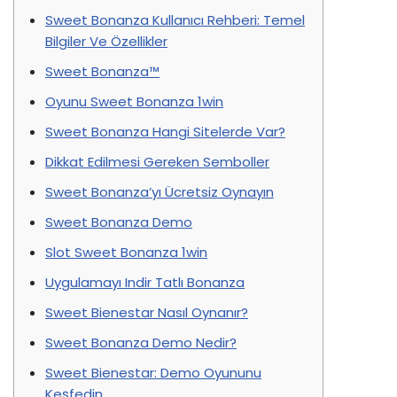
Sweet Bonanza Kullanıcı Rehberi: Temel
Bilgiler Ve Özellikler
Sweet Bonanza™
Oyunu Sweet Bonanza 1win
Sweet Bonanza Hangi Sitelerde Var?
Dikkat Edilmesi Gereken Semboller
Sweet Bonanza’yı Ücretsiz Oynayın
Sweet Bonanza Demo
Slot Sweet Bonanza 1win
Uygulamayı Indir Tatlı Bonanza
Sweet Bienestar Nasıl Oynanır?
Sweet Bonanza Demo Nedir?
Sweet Bienestar: Demo Oyununu
Keşfedin