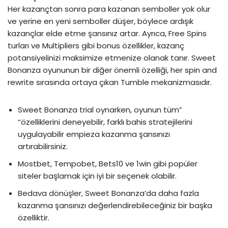
Her kazançtan sonra para kazanan semboller yok olur
ve yerine en yeni semboller düşer, böylece ardışık
kazançlar elde etme şansınız artar. Ayrıca, Free Spins
turları ve Multipliers gibi bonus özellikler, kazanç
potansiyelinizi maksimize etmenize olanak tanır. Sweet
Bonanza oyununun bir diğer önemli özelliği, her spin and
rewrite sırasında ortaya çıkan Tumble mekanizmasıdır.
Sweet Bonanza trial oynarken, oyunun tüm”
“özelliklerini deneyebilir, farklı bahis stratejilerini
uygulayabilir empieza kazanma şansınızı
artırabilirsiniz.
Mostbet, Tempobet, Bets10 ve 1win gibi popüler
siteler başlamak için iyi bir seçenek olabilir.
Bedava dönüşler, Sweet Bonanza’da daha fazla
kazanma şansınızı değerlendirebileceğiniz bir başka
özelliktir.