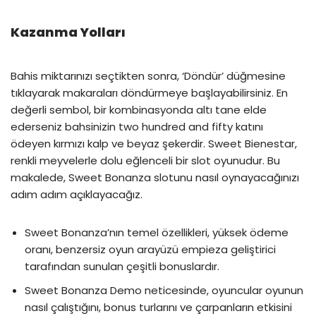
Kazanma Yolları
Bahis miktarınızı seçtikten sonra, ‘Döndür’ düğmesine
tıklayarak makaraları döndürmeye başlayabilirsiniz. En
değerli sembol, bir kombinasyonda altı tane elde
ederseniz bahsinizin two hundred and fifty katını
ödeyen kırmızı kalp ve beyaz şekerdir. Sweet Bienestar,
renkli meyvelerle dolu eğlenceli bir slot oyunudur. Bu
makalede, Sweet Bonanza slotunu nasıl oynayacağınızı
adım adım açıklayacağız.
Sweet Bonanza’nın temel özellikleri, yüksek ödeme
oranı, benzersiz oyun arayüzü empieza geliştirici
tarafından sunulan çeşitli bonuslardır.
Sweet Bonanza Demo neticesinde, oyuncular oyunun
nasıl çalıştığını, bonus turlarını ve çarpanların etkisini