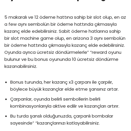
5 makaralı ve 12 ödeme hattına sahip bir slot olup, en az
a few aynı sembolün bir ödeme hattında çıkmasıyla
kazanç elde edebilirsiniz. Sabit ödeme hatlarına sahip
bir slot machine game olup, en arizona 3 aynı sembolün
bir ödeme hattında çıkmasıyla kazanç elde edebilirsiniz.
Oyunda ayrıca ücretsiz döndürmelerle” “reward oyunu
bulunur ve bu bonus oyununda 10 ücretsiz döndürme
kazanabilirsiniz.
Bonus turunda, her kazanç x3 çarpanı ile çarpılır,
böylece büyük kazançlar elde etme şansınız artar.
Çarpanlar, oyunda belirli sembollerin belirli
kombinasyonlarıyla aktive edilir ve kazançları artırır.
Bu turda şanslı olduğunuzda, çarpanlı bombalar
sayesinde” “kazançlarınızı katlayabilirsiniz.