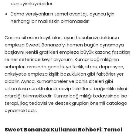
deneyimleyebilirler.
Demo versiyonların temel avantajı, oyuncu için
herhangi bir mali riskin olmamasıdır.
Casino sitesine kayıt olun, oyun hesabınızı doldurun
empieza Sweet Bonanza’yı hemen bugün oynamaya
başlayın! Renkli grafikleri empieza büyük kazanç fırsatları
ile her seferinde keyif alıyorum. Kumar bağımlılığının
sebepleri arasında genetik yatkınlık, stres, depresyon,
anksiyete empieza kişilik bozuklukları gibi faktörler yer
alabilir. Ayrıca, kumarhaneler ve bahis siteleri gibi
ortamların sürekli olarak cazip tekliflerle bağımlılık riskini
artırdığı bilinmektedir. Kumar bağımlılığı tedavisinde ise
terapi, ilaç tedavisi ve destek grupları önemli catalogo
oynamaktadır.
Sweet Bonanza Kullanıcı Rehberi: Temel