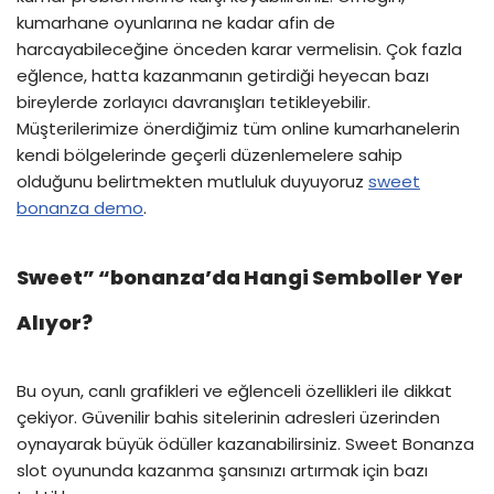
kumarhane oyunlarına ne kadar afin de
harcayabileceğine önceden karar vermelisin. Çok fazla
eğlence, hatta kazanmanın getirdiği heyecan bazı
bireylerde zorlayıcı davranışları tetikleyebilir.
Müşterilerimize önerdiğimiz tüm online kumarhanelerin
kendi bölgelerinde geçerli düzenlemelere sahip
olduğunu belirtmekten mutluluk duyuyoruz
sweet
bonanza demo
.
Sweet” “bonanza’da Hangi Semboller Yer
Alıyor?
Bu oyun, canlı grafikleri ve eğlenceli özellikleri ile dikkat
çekiyor. Güvenilir bahis sitelerinin adresleri üzerinden
oynayarak büyük ödüller kazanabilirsiniz. Sweet Bonanza
slot oyununda kazanma şansınızı artırmak için bazı