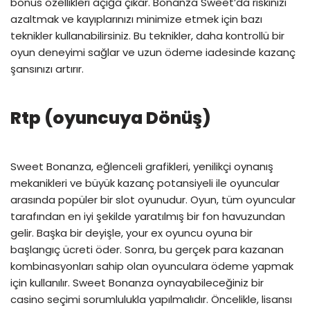
bonus özellikleri açığa çıkar. Bonanza Sweet’da riskinizi
azaltmak ve kayıplarınızı minimize etmek için bazı
teknikler kullanabilirsiniz. Bu teknikler, daha kontrollü bir
oyun deneyimi sağlar ve uzun ödeme iadesinde kazanç
şansınızı artırır.
Rtp (oyuncuya Dönüş)
Sweet Bonanza, eğlenceli grafikleri, yenilikçi oynanış
mekanikleri ve büyük kazanç potansiyeli ile oyuncular
arasında popüler bir slot oyunudur. Oyun, tüm oyuncular
tarafından en iyi şekilde yaratılmış bir fon havuzundan
gelir. Başka bir deyişle, your ex oyuncu oyuna bir
başlangıç ücreti öder. Sonra, bu gerçek para kazanan
kombinasyonları sahip olan oyunculara ödeme yapmak
için kullanılır. Sweet Bonanza oynayabileceğiniz bir
casino seçimi sorumlulukla yapılmalıdır. Öncelikle, lisansı