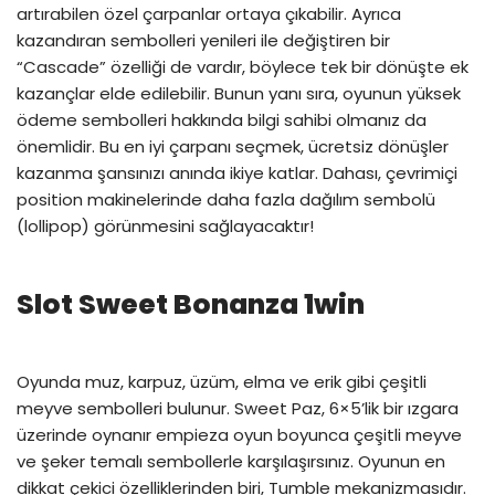
artırabilen özel çarpanlar ortaya çıkabilir. Ayrıca
kazandıran sembolleri yenileri ile değiştiren bir
“Cascade” özelliği de vardır, böylece tek bir dönüşte ek
kazançlar elde edilebilir. Bunun yanı sıra, oyunun yüksek
ödeme sembolleri hakkında bilgi sahibi olmanız da
önemlidir. Bu en iyi çarpanı seçmek, ücretsiz dönüşler
kazanma şansınızı anında ikiye katlar. Dahası, çevrimiçi
position makinelerinde daha fazla dağılım sembolü
(lollipop) görünmesini sağlayacaktır!
Slot Sweet Bonanza 1win
Oyunda muz, karpuz, üzüm, elma ve erik gibi çeşitli
meyve sembolleri bulunur. Sweet Paz, 6×5’lik bir ızgara
üzerinde oynanır empieza oyun boyunca çeşitli meyve
ve şeker temalı sembollerle karşılaşırsınız. Oyunun en
dikkat çekici özelliklerinden biri, Tumble mekanizmasıdır.