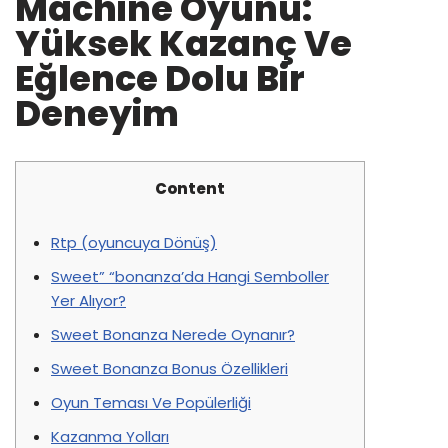
Machine Oyunu:
Yüksek Kazanç Ve
Eğlence Dolu Bir
Deneyim
Content
Rtp (oyuncuya Dönüş)
Sweet” “bonanza’da Hangi Semboller
Yer Alıyor?
Sweet Bonanza Nerede Oynanır?
Sweet Bonanza Bonus Özellikleri
Oyun Teması Ve Popülerliği
Kazanma Yolları