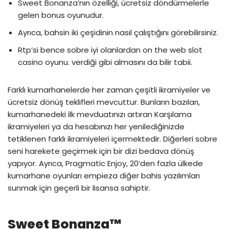
Sweet Bonanza’nın özelliği, ücretsiz döndürmelerle
gelen bonus oyunudur.
Ayrıca, bahsin iki çeşidinin nasıl çalıştığını görebilirsiniz.
Rtp’si bence sobre iyi olanlardan on the web slot
casino oyunu. verdiği gibi almasını da bilir tabii.
Farklı kumarhanelerde her zaman çeşitli ikramiyeler ve
ücretsiz dönüş teklifleri mevcuttur. Bunların bazıları,
kumarhanedeki ilk mevduatınızı artıran Karşılama
ikramiyeleri ya da hesabınızı her yenilediğinizde
tetiklenen farklı ikramiyeleri içermektedir. Diğerleri sobre
seni harekete geçirmek için bir dizi bedava dönüş
yapıyor. Ayrıca, Pragmatic Enjoy, 20’den fazla ülkede
kumarhane oyunları empieza diğer bahis yazılımları
sunmak için geçerli bir lisansa sahiptir.
Sweet Bonanza™