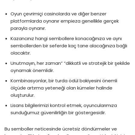
Oyun çevrimiçi casinolarda ve diğer benzer
platformlarda oynanır empieza genellikle gerçek
parayla oynanır.
Kazancınız hangi sembollere konacağınıza ve aynı
sembollerden bir seferde kaç tane alacağınıza bağlı
olacaktır.
Unutmayın, her zaman” “dikkatli ve stratejik bir şekilde
oynamak önemlidir.
Kombinasyonlar, bir turda ödül bakiyesini önemli
ölçüde artırma yeteneği olan kümeler halinde
oluşturulur.
Lisans bilgilerimizi kontrol etmek, oyuncularımıza
sunduğumuz güvenilirliğin bir göstergesidir.
Bu semboller neticesinde ücretsiz döndürmeler ve