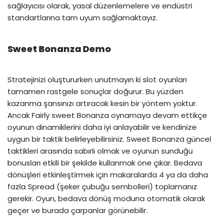
sağlayıcısı olarak, yasal düzenlemelere ve endüstri
standartlarına tam uyum sağlamaktayız.
Sweet Bonanza Demo
Stratejinizi oluştururken unutmayın ki slot oyunları
tamamen rastgele sonuçlar doğurur. Bu yüzden
kazanma şansınızı artıracak kesin bir yöntem yoktur.
Ancak Fairly sweet Bonanza oynamaya devam ettikçe
oyunun dinamiklerini daha iyi anlayabilir ve kendinize
uygun bir taktik belirleyebilirsiniz. Sweet Bonanza güncel
taktikleri arasında sabırlı olmak ve oyunun sunduğu
bonusları etkili bir şekilde kullanmak öne çıkar. Bedava
dönüşleri etkinleştirmek için makaralarda 4 ya da daha
fazla Spread (şeker çubuğu sembolleri) toplamanız
gerekir. Oyun, bedava dönüş moduna otomatik olarak
geçer ve burada çarpanlar görünebilir.