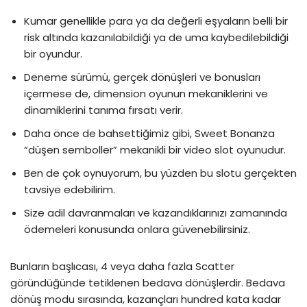
Kumar genellikle para ya da değerli eşyaların belli bir
risk altında kazanılabildiği ya de uma kaybedilebildiği
bir oyundur.
Deneme sürümü, gerçek dönüşleri ve bonusları
içermese de, dimension oyunun mekaniklerini ve
dinamiklerini tanıma fırsatı verir.
Daha önce de bahsettiğimiz gibi, Sweet Bonanza
“düşen semboller” mekanikli bir video slot oyunudur.
Ben de çok oynuyorum, bu yüzden bu slotu gerçekten
tavsiye edebilirim.
Size adil davranmaları ve kazandıklarınızı zamanında
ödemeleri konusunda onlara güvenebilirsiniz.
Bunların başlıcası, 4 veya daha fazla Scatter
göründüğünde tetiklenen bedava dönüşlerdir. Bedava
dönüş modu sırasında, kazançları hundred kata kadar