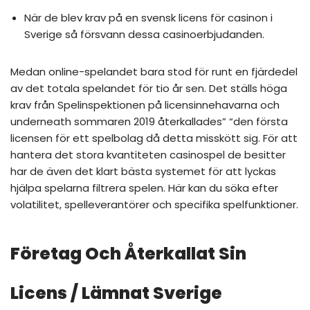
När de blev krav på en svensk licens för casinon i
Sverige så försvann dessa casinoerbjudanden.
Medan online-spelandet bara stod för runt en fjärdedel
av det totala spelandet för tio år sen. Det ställs höga
krav från Spelinspektionen på licensinnehavarna och
underneath sommaren 2019 återkallades” “den första
licensen för ett spelbolag då detta misskött sig. För att
hantera det stora kvantiteten casinospel de besitter
har de även det klart bästa systemet för att lyckas
hjälpa spelarna filtrera spelen. Här kan du söka efter
volatilitet, spelleverantörer och specifika spelfunktioner.
Företag Och Återkallat Sin
Licens / Lämnat Sverige