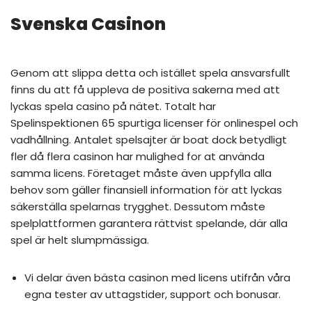
Svenska Casinon
Genom att slippa detta och istället spela ansvarsfullt
finns du att få uppleva de positiva sakerna med att
lyckas spela casino på nätet. Totalt har
Spelinspektionen 65 spurtiga licenser för onlinespel och
vadhållning. Antalet spelsajter är boat dock betydligt
fler då flera casinon har mulighed for at använda
samma licens. Företaget måste även uppfylla alla
behov som gäller finansiell information för att lyckas
säkerställa spelarnas trygghet. Dessutom måste
spelplattformen garantera rättvist spelande, där alla
spel är helt slumpmässiga.
Vi delar även bästa casinon med licens utifrån våra
egna tester av uttagstider, support och bonusar.