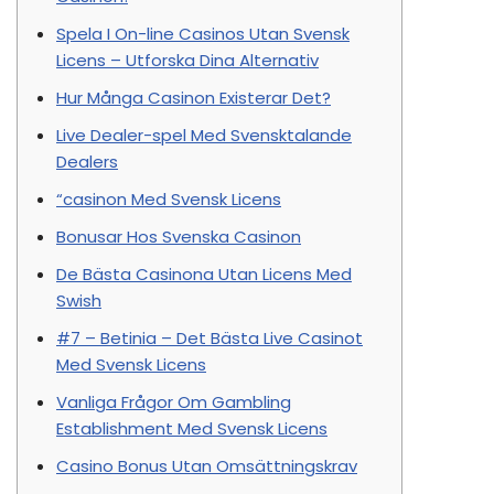
Spela I On-line Casinos Utan Svensk
Licens – Utforska Dina Alternativ
Hur Många Casinon Existerar Det?
Live Dealer-spel Med Svensktalande
Dealers
“casinon Med Svensk Licens
Bonusar Hos Svenska Casinon
De Bästa Casinona Utan Licens Med
Swish
#7 – Betinia – Det Bästa Live Casinot
Med Svensk Licens
Vanliga Frågor Om Gambling
Establishment Med Svensk Licens
Casino Bonus Utan Omsättningskrav