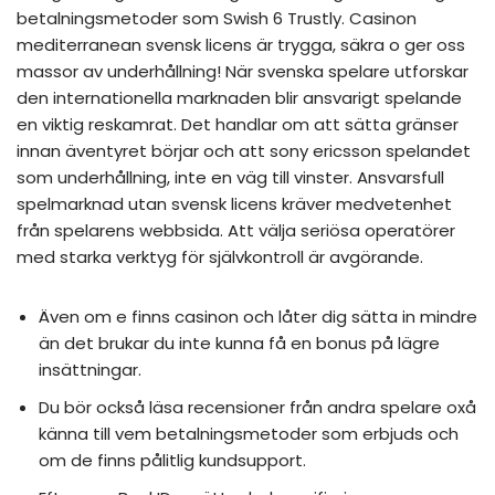
betalningsmetoder som Swish 6 Trustly. Casinon
mediterranean svensk licens är trygga, säkra o ger oss
massor av underhållning! När svenska spelare utforskar
den internationella marknaden blir ansvarigt spelande
en viktig reskamrat. Det handlar om att sätta gränser
innan äventyret börjar och att sony ericsson spelandet
som underhållning, inte en väg till vinster. Ansvarsfull
spelmarknad utan svensk licens kräver medvetenhet
från spelarens webbsida. Att välja seriösa operatörer
med starka verktyg för självkontroll är avgörande.
Även om e finns casinon och låter dig sätta in mindre
än det brukar du inte kunna få en bonus på lägre
insättningar.
Du bör också läsa recensioner från andra spelare oxå
känna till vem betalningsmetoder som erbjuds och
om de finns pålitlig kundsupport.