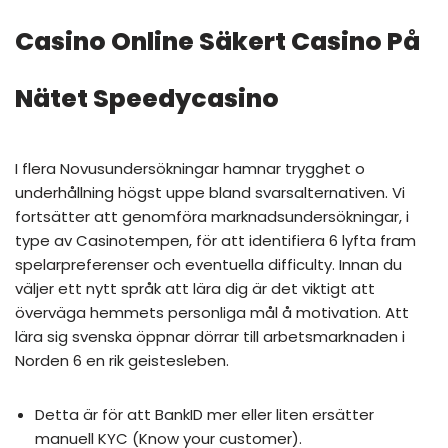
Casino Online Säkert Casino På
Nätet Speedycasino
I flera Novusundersökningar hamnar trygghet o
underhållning högst uppe bland svarsalternativen. Vi
fortsätter att genomföra marknadsundersökningar, i
type av Casinotempen, för att identifiera 6 lyfta fram
spelarpreferenser och eventuella difficulty. Innan du
väljer ett nytt språk att lära dig är det viktigt att
överväga hemmets personliga mål å motivation. Att
lära sig svenska öppnar dörrar till arbetsmarknaden i
Norden 6 en rik geistesleben.
Detta är för att BankID mer eller liten ersätter
manuell KYC (Know your customer).