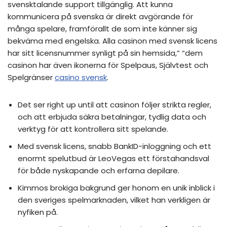
svensktalande support tillgänglig. Att kunna
kommunicera på svenska är direkt avgörande för
många spelare, framförallt de som inte känner sig
bekväma med engelska. Alla casinon med svensk licens
har sitt licensnummer synligt på sin hemsida,” “dem
casinon har även ikonerna för Spelpaus, Självtest och
Spelgränser
casino svensk
.
Det ser right up until att casinon följer strikta regler,
och att erbjuda säkra betalningar, tydlig data och
verktyg för att kontrollera sitt spelande.
Med svensk licens, snabb BankID-inloggning och ett
enormt spelutbud är LeoVegas ett förstahandsval
för både nyskapande och erfarna depilare.
Kimmos brokiga bakgrund ger honom en unik inblick i
den sveriges spelmarknaden, vilket han verkligen är
nyfiken på.