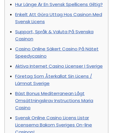
Hur Länge Är En Svensk Spellicens Giltig?
Enkelt Att Göra Uttag Hos Casinon Med
Svensk Licens
Support, Språk & Valuta På Svenska
Casinon
Casino Online Säkert Casino På Nätet
Speedycasino
Aktiva Internet Casino Licenser I Sverige
Företag Som Återkallat Sin Licens /
Lämnat Sverige
Bäst Bonus Mediterranean Lågt
Omsättningskrav Instructions Maria
Casino
Svensk Online Casino Licens Listar
Licenserna Bakom Sveriges On-line
Casinon!