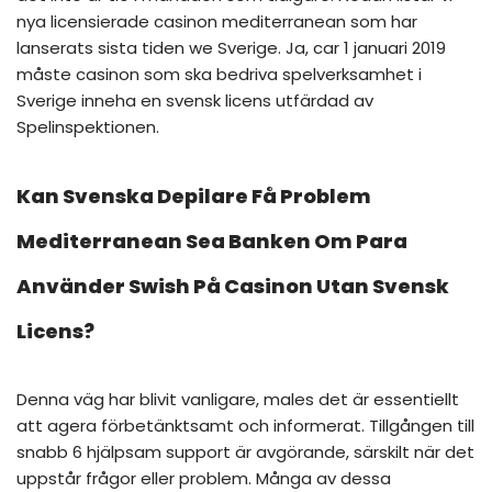
nya licensierade casinon mediterranean som har
lanserats sista tiden we Sverige. Ja, car 1 januari 2019
måste casinon som ska bedriva spelverksamhet i
Sverige inneha en svensk licens utfärdad av
Spelinspektionen.
Kan Svenska Depilare Få Problem
Mediterranean Sea Banken Om Para
Använder Swish På Casinon Utan Svensk
Licens?
Denna väg har blivit vanligare, males det är essentiellt
att agera förbetänktsamt och informerat. Tillgången till
snabb 6 hjälpsam support är avgörande, särskilt när det
uppstår frågor eller problem. Många av dessa