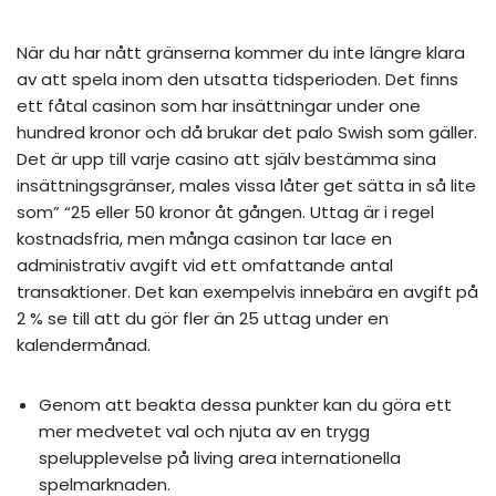
När du har nått gränserna kommer du inte längre klara
av att spela inom den utsatta tidsperioden. Det finns
ett fåtal casinon som har insättningar under one
hundred kronor och då brukar det palo Swish som gäller.
Det är upp till varje casino att själv bestämma sina
insättningsgränser, males vissa låter get sätta in så lite
som” “25 eller 50 kronor åt gången. Uttag är i regel
kostnadsfria, men många casinon tar lace en
administrativ avgift vid ett omfattande antal
transaktioner. Det kan exempelvis innebära en avgift på
2 % se till att du gör fler än 25 uttag under en
kalendermånad.
Genom att beakta dessa punkter kan du göra ett
mer medvetet val och njuta av en trygg
spelupplevelse på living area internationella
spelmarknaden.