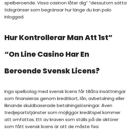
spelberoende. Vissa casinon låter dig” “dessutom sätta
tidsgränser som begränsar hur länge du kan palo
inloggad.
Hur Kontrollerar Man Att 1st”
“On Line Casino Har En
Beroende Svensk Licens?
Inga spelbolag med svensk licens får tillåta insättningar
som finansieras genom kreditkort, lån, avbetalning eller
liknande skuldbaserade betalningslösningar. Även
tredjepartstjänster som möjliggör kreditspel kommer
att omfattas. Ett av kraven som ställs på de aktörer
som fått svensk licens är att de måste fixa