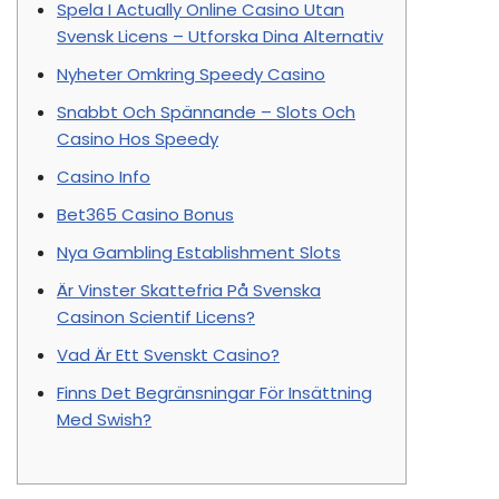
Spela I Actually Online Casino Utan
Svensk Licens – Utforska Dina Alternativ
Nyheter Omkring Speedy Casino
Snabbt Och Spännande – Slots Och
Casino Hos Speedy
Casino Info
Bet365 Casino Bonus
Nya Gambling Establishment Slots
Är Vinster Skattefria På Svenska
Casinon Scientif Licens?
Vad Är Ett Svenskt Casino?
Finns Det Begränsningar För Insättning
Med Swish?