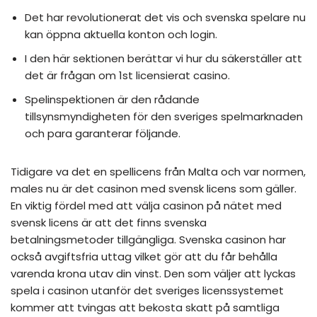
Det har revolutionerat det vis och svenska spelare nu
kan öppna aktuella konton och login.
I den här sektionen berättar vi hur du säkerställer att
det är frågan om 1st licensierat casino.
Spelinspektionen är den rådande
tillsynsmyndigheten för den sveriges spelmarknaden
och para garanterar följande.
Tidigare va det en spellicens från Malta och var normen,
males nu är det casinon med svensk licens som gäller.
En viktig fördel med att välja casinon på nätet med
svensk licens är att det finns svenska
betalningsmetoder tillgängliga. Svenska casinon har
också avgiftsfria uttag vilket gör att du får behålla
varenda krona utav din vinst. Den som väljer att lyckas
spela i casinon utanför det sveriges licenssystemet
kommer att tvingas att bekosta skatt på samtliga