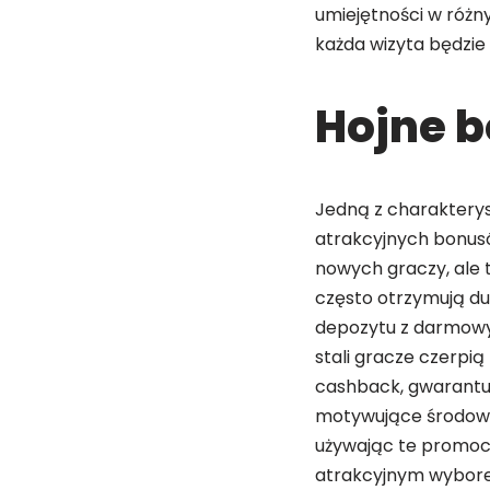
umiejętności w różn
każda wizyta będzie 
Hojne b
Jedną z charaktery
atrakcyjnych bonusów
nowych graczy, ale 
często otrzymują d
depozytu z darmowy
stali gracze czerpią
cashback, gwarantu
motywujące środowis
używając te promocj
atrakcyjnym wybore