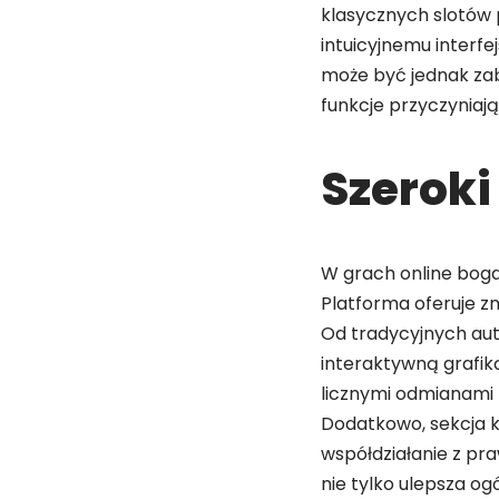
klasycznych slotów 
intuicyjnemu interf
może być jednak za
funkcje przyczyniają 
Szeroki
W grach online bogac
Platforma oferuje z
Od tradycyjnych aut
interaktywną grafik
licznymi odmianami b
Dodatkowo, sekcja k
współdziałanie z pr
nie tylko ulepsza og