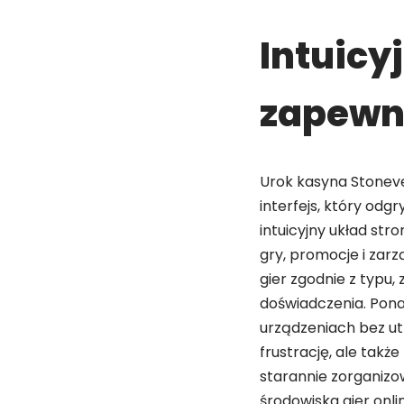
Intuicy
zapewn
Urok kasyna Stoneve
interfejs, który od
intuicyjny układ str
gry, promocje i zarz
gier zgodnie z typu,
doświadczenia. Pona
urządzeniach bez utr
frustrację, ale takż
starannie zorganizo
środowiska gier onli