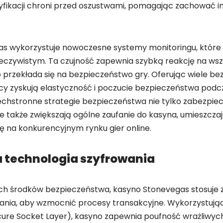
yfikacji chroni przed oszustwami, pomagając zachować i
as wykorzystuje nowoczesne systemy monitoringu, które
rzeczywistym. Ta czujność zapewnia szybką reakcję na wsz
o przekłada się na bezpieczeństwo gry. Oferując wiele be
icy zyskują elastyczność i poczucie bezpieczeństwa podcz
echstronne strategie bezpieczeństwa nie tylko zabezpie
le także zwiększają ogólne zaufanie do kasyna, umieszcza
ę na konkurencyjnym rynku gier online.
 technologia szyfrowania
h środków bezpieczeństwa, kasyno Stonevegas stosuj
wania, aby wzmocnić procesy transakcyjne. Wykorzystuj
cure Socket Layer), kasyno zapewnia poufność wrażliwyc