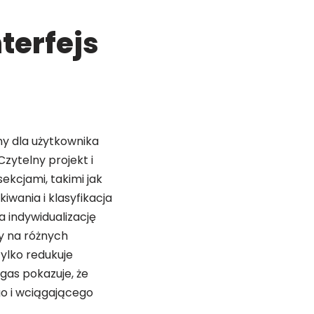
terfejs
ny dla użytkownika
zytelny projekt i
ekcjami, takimi jak
iwania i klasyfikacja
a indywidualizację
y na różnych
tylko redukuje
egas pokazuje, że
go i wciągającego