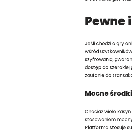
Pewne i
Jeśli chodzi o gry o
wśród użytkowników
szyfrowania, gwara
dostęp do szerokiej
zaufanie do transakcj
Mocne środk
Chociaż wiele kasyn
stosowaniem mocnyc
Platforma stosuje s