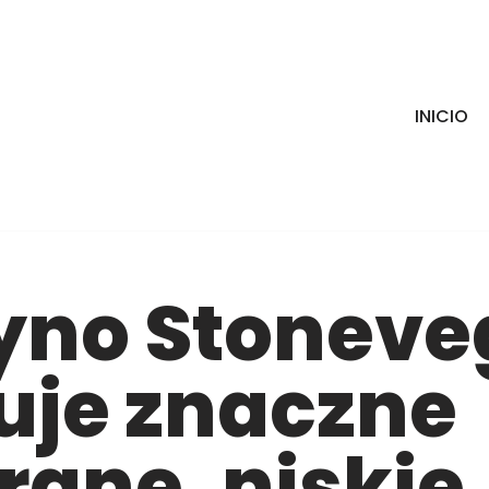
INICIO
yno Stoneve
uje znaczne
ane, niskie