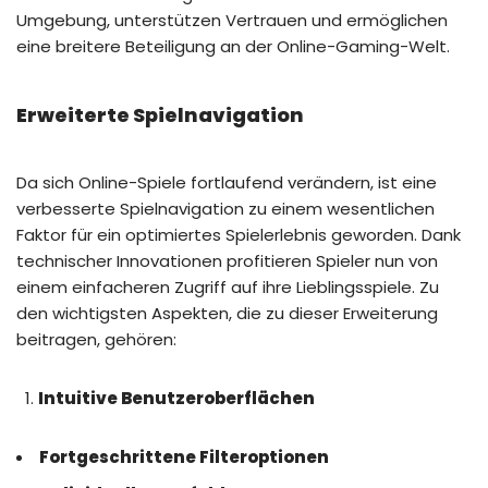
Umgebung, unterstützen Vertrauen und ermöglichen
eine breitere Beteiligung an der Online-Gaming-Welt.
Erweiterte Spielnavigation
Da sich Online-Spiele fortlaufend verändern, ist eine
verbesserte Spielnavigation zu einem wesentlichen
Faktor für ein optimiertes Spielerlebnis geworden. Dank
technischer Innovationen profitieren Spieler nun von
einem einfacheren Zugriff auf ihre Lieblingsspiele. Zu
den wichtigsten Aspekten, die zu dieser Erweiterung
beitragen, gehören:
Intuitive Benutzeroberflächen
Fortgeschrittene Filteroptionen