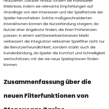
reduzieren. Darüber hinaus fördern sie individuelle
Erlebnisse, indem sie relevante Empfehlungen auf
Grundlage von den Interessen und der Spielhistorie der
Spieler hervorheben. Solche maßgeschneiderten
Interaktionen können die Nutzerbindung steigern, da
Nutzer eher Angebote finden, die ihren Präferenzen
passen. In einem wettbewerbsintensiven Markt
verbessert die Integration wirksamer Spielfilter nicht nur
die Benutzerfreundlichkeit, sondern stärkt auch die
Kundenbindung, da Spieler die Komfort und Schnelligkeit
wertschätzen, mit der sie neue Spieloptionen finden
können.
Zusammenfassung über die
neuen Filterfunktionen von