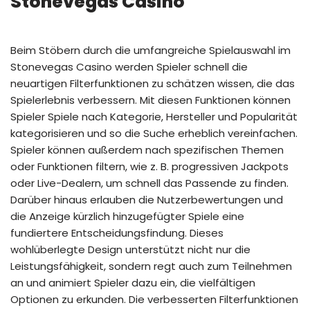
Stonevegas Casino
Beim Stöbern durch die umfangreiche Spielauswahl im
Stonevegas Casino werden Spieler schnell die
neuartigen Filterfunktionen zu schätzen wissen, die das
Spielerlebnis verbessern. Mit diesen Funktionen können
Spieler Spiele nach Kategorie, Hersteller und Popularität
kategorisieren und so die Suche erheblich vereinfachen.
Spieler können außerdem nach spezifischen Themen
oder Funktionen filtern, wie z. B. progressiven Jackpots
oder Live-Dealern, um schnell das Passende zu finden.
Darüber hinaus erlauben die Nutzerbewertungen und
die Anzeige kürzlich hinzugefügter Spiele eine
fundiertere Entscheidungsfindung. Dieses
wohlüberlegte Design unterstützt nicht nur die
Leistungsfähigkeit, sondern regt auch zum Teilnehmen
an und animiert Spieler dazu ein, die vielfältigen
Optionen zu erkunden. Die verbesserten Filterfunktionen