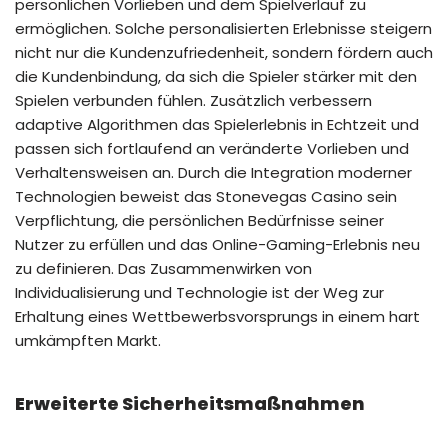
persönlichen Vorlieben und dem Spielverlauf zu
ermöglichen. Solche personalisierten Erlebnisse steigern
nicht nur die Kundenzufriedenheit, sondern fördern auch
die Kundenbindung, da sich die Spieler stärker mit den
Spielen verbunden fühlen. Zusätzlich verbessern
adaptive Algorithmen das Spielerlebnis in Echtzeit und
passen sich fortlaufend an veränderte Vorlieben und
Verhaltensweisen an. Durch die Integration moderner
Technologien beweist das Stonevegas Casino sein
Verpflichtung, die persönlichen Bedürfnisse seiner
Nutzer zu erfüllen und das Online-Gaming-Erlebnis neu
zu definieren. Das Zusammenwirken von
Individualisierung und Technologie ist der Weg zur
Erhaltung eines Wettbewerbsvorsprungs in einem hart
umkämpften Markt.
Erweiterte Sicherheitsmaßnahmen