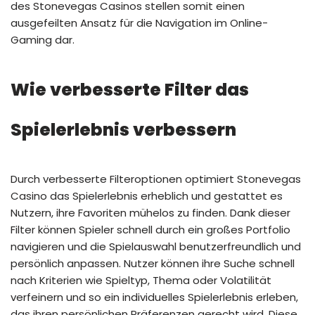
des Stonevegas Casinos stellen somit einen
ausgefeilten Ansatz für die Navigation im Online-
Gaming dar.
Wie verbesserte Filter das
Spielerlebnis verbessern
Durch verbesserte Filteroptionen optimiert Stonevegas
Casino das Spielerlebnis erheblich und gestattet es
Nutzern, ihre Favoriten mühelos zu finden. Dank dieser
Filter können Spieler schnell durch ein großes Portfolio
navigieren und die Spielauswahl benutzerfreundlich und
persönlich anpassen. Nutzer können ihre Suche schnell
nach Kriterien wie Spieltyp, Thema oder Volatilität
verfeinern und so ein individuelles Spielerlebnis erleben,
das ihren persönlichen Präferenzen gerecht wird. Diese