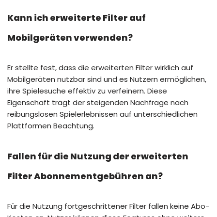
Kann ich erweiterte Filter auf
Mobilgeräten verwenden?
Er stellte fest, dass die erweiterten Filter wirklich auf
Mobilgeräten nutzbar sind und es Nutzern ermöglichen,
ihre Spielesuche effektiv zu verfeinern. Diese
Eigenschaft trägt der steigenden Nachfrage nach
reibungslosen Spielerlebnissen auf unterschiedlichen
Plattformen Beachtung.
Fallen für die Nutzung der erweiterten
Filter Abonnementgebühren an?
Für die Nutzung fortgeschrittener Filter fallen keine Abo-