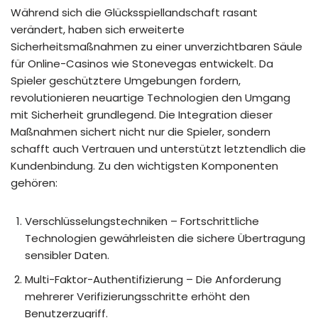
Während sich die Glücksspiellandschaft rasant
verändert, haben sich erweiterte
Sicherheitsmaßnahmen zu einer unverzichtbaren Säule
für Online-Casinos wie Stonevegas entwickelt. Da
Spieler geschütztere Umgebungen fordern,
revolutionieren neuartige Technologien den Umgang
mit Sicherheit grundlegend. Die Integration dieser
Maßnahmen sichert nicht nur die Spieler, sondern
schafft auch Vertrauen und unterstützt letztendlich die
Kundenbindung. Zu den wichtigsten Komponenten
gehören:
Verschlüsselungstechniken – Fortschrittliche
Technologien gewährleisten die sichere Übertragung
sensibler Daten.
Multi-Faktor-Authentifizierung – Die Anforderung
mehrerer Verifizierungsschritte erhöht den
Benutzerzugriff.