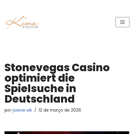
Pular
para
o
conteúdo
Stonevegas Casino
optimiert die
Spielsuche in
Deutschland
por
josiver.wk
12 de março de 2026