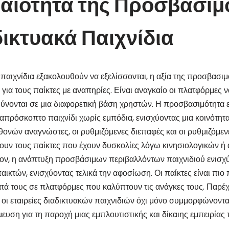
αιότητα της Προσβασιμ
ικτυακά Παιχνίδια
παιχνίδια εξακολουθούν να εξελίσσονται, η αξία της προσβασιμ
α για τους παίκτες με αναπηρίες. Είναι αναγκαίο οι πλατφόρμες
ύνονται σε μια διαφορετική βάση χρηστών. Η προσβασιμότητα εγ
απρόσκοπτο παιχνίδι χωρίς εμπόδια, ενισχύοντας μια κοινότητ
θονών αναγνώστες, οι ρυθμιζόμενες διεπαφές και οι ρυθμιζόμεν
ουν τους παίκτες που έχουν δυσκολίες λόγω κινησιολογικών ή
ν, η ανάπτυξη προσβάσιμων περιβαλλόντων παιχνιδιού ενισχύε
αικτών, ενισχύοντας τελικά την αφοσίωση. Οι παίκτες είναι πι
ατά τους σε πλατφόρμες που καλύπτουν τις ανάγκες τους. Παρέ
οι εταιρείες διαδικτυακών παιχνιδιών όχι μόνο συμμορφώνοντα
ευση για τη παροχή μιας εμπλουτιστικής και δίκαιης εμπειρίας 