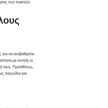
ησης των παικτών.
λους
 για να αναβαθμίσει
ότητα με κινητά, οι
ή τους. Προσθέτως,
ς παιχνίδια και