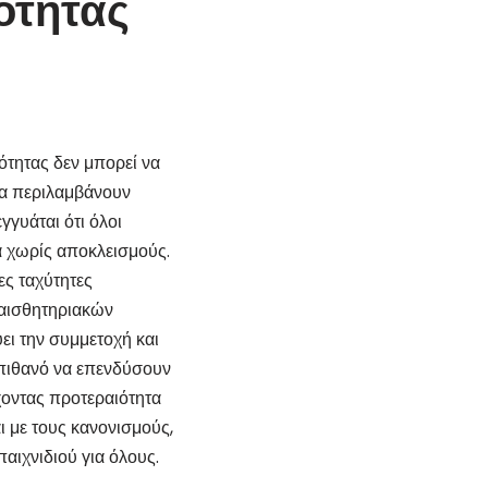
ότητας
ότητας δεν μπορεί να
 να περιλαμβάνουν
γυάται ότι όλοι
α χωρίς αποκλεισμούς.
ες ταχύτητες
 αισθητηριακών
ι την συμμετοχή και
ο πιθανό να επενδύσουν
χοντας προτεραιότητα
ι με τους κανονισμούς,
παιχνιδιού για όλους.