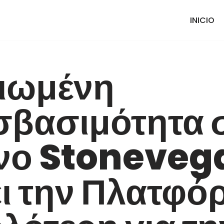
INICIO
ιωμένη
βασιμότητα 
νο Stoneveg
ι την Πλατφό