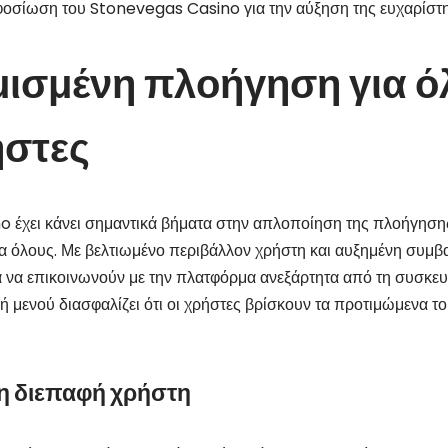
αφοσίωση του Stonevegas Casino για την αύξηση της ευχαρίστ
ισμένη πλοήγηση για ό
ήστες
 έχει κάνει σημαντικά βήματα στην απλοποίηση της πλοήγησης
ια όλους. Με βελτιωμένο περιβάλλον χρήστη και αυξημένη συμβατ
 να επικοινωνούν με την πλατφόρμα ανεξάρτητα από τη συσκευ
 μενού διασφαλίζει ότι οι χρήστες βρίσκουν τα προτιμώμενα του
η διεπαφή χρήστη