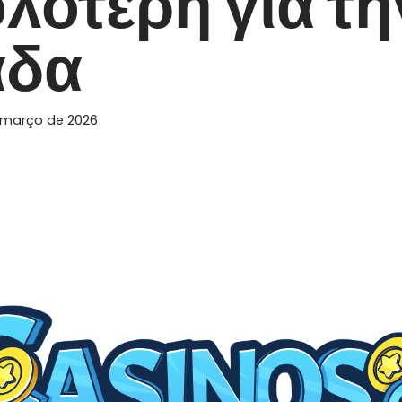
λότερη για τη
άδα
 março de 2026