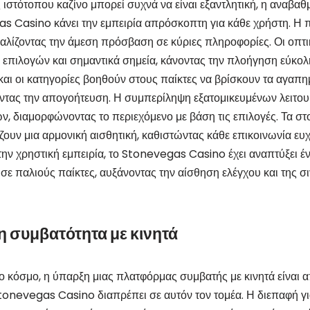
ιστότοπου καζίνο μπορεί συχνά να είναι εξαντλητική, η αναβα
s Casino κάνει την εμπειρία απρόσκοπτη για κάθε χρήστη. Η π
φαλίζοντας την άμεση πρόσβαση σε κύριες πληροφορίες. Οι οπτ
 επιλογών και σημαντικά σημεία, κάνοντας την πλοήγηση εύκολ
αι οι κατηγορίες βοηθούν στους παίκτες να βρίσκουν τα αγαπημ
ντας την απογοήτευση. Η συμπερίληψη εξατομικευμένων λειτουρ
 διαμορφώνοντας το περιεχόμενο με βάση τις επιλογές. Τα στο
ουν μια αρμονική αισθητική, καθιστώντας κάθε επικοινωνία ευχ
ην χρηστική εμπειρία, το Stonevegas Casino έχει αναπτύξει έ
 σε παλιούς παίκτες, αυξάνοντας την αίσθηση ελέγχου και της σ
 συμβατότητα με κινητά
ο κόσμο, η ύπαρξη μιας πλατφόρμας συμβατής με κινητά είναι α
 Stonevegas Casino διαπρέπει σε αυτόν τον τομέα. Η διεπαφή γι