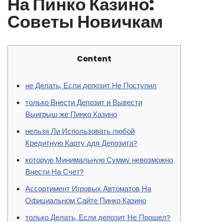
На Пинко Казино:
Советы Новичкам
Content
не Делать, Если депозит Не Поступил
только Внести Депозит и Вывести
Выигрыш же Пинко Казино
нельзя Ли Использовать любой
Кредитную Карту ддя Депозита?
которую Минимальную Сумму невозможно
Внести На Счет?
Ассортимент Игровых Автоматов На
Официальном Сайте Пинко Казино
только Делать, Если депозит Не Прошел?