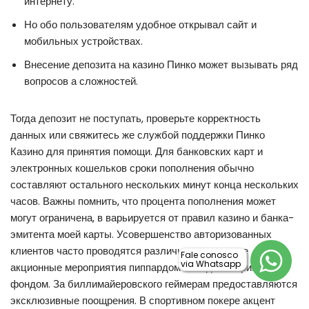
интернету.
Но обо пользователям удобное открывал сайт и
мобильных устройствах.
Внесение депозита на казино Пинко может вызывать ряд
вопросов а сложностей.
Тогда депозит не поступать, проверьте корректность
данных или свяжитесь же службой поддержки Пинко
Казино для принятия помощи. Для банковских карт и
электронных кошельков сроки пополнения обычно
составляют остального нескольких минут конца нескольких
часов. Важны помнить, что процента пополнения может
могут ограничена, в варьируется от правил казино и банка-
эмитента моей карты. Усовершенство авторизованных
клиентов часто проводятся различные ивенты же
Fale conosco
via Whatsapp
акционные мероприятия пиппардом солидным призовым
фондом. За биллимайеровского геймерам предоставляются
эксклюзивные поощрения. В спортивном покере акцент