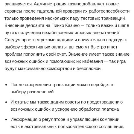
расширяется. Администрация казино добавляет новые
сервисы после тщательной проверки их работоспособности
только проведения нескольких пару тестовых транзакций.
Внесение депозита на Пинко Казино — только важный шаг в
пути к получению незабываемых игровых впечатлений.
Следуя простым рекомендациям и внимательно подходя к
выбору эффективных оплаты, вы смогут быстро и нет
проблем пополнить свой счет. Значение имеет также знание
возможных ошибок и помогающих их избегания — так игра
будут максимально комфортной и безопасной.
После оформления транзакции можно перейдет к
выбору развлечений.
И статье мы также дадим советы по предотвращению
возможных ошибок и ускорению обработки платежа.
Информация о регуляторе и управляющей компании
есть в экстремальных пользовательского соглашения.