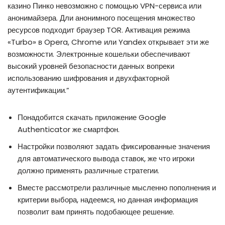
казино Пинко невозможно с помощью VPN-сервиса или
анонимайзера. Дли анонимного посещения множество
ресурсов подходит браузер TOR. Активация режима
«Turbo» в Opera, Chrome или Yandex открывает эти же
возможности. Электронные кошельки обеспечивают
высокий уровней безопасности данных вопреки
использованию шифрования и двухфакторной
аутентификации.”
Понадобится скачать приложение Google
Authenticator же смартфон.
Настройки позволяют задать фиксированные значения
для автоматического вывода ставок, же что игроки
должно применять различные стратегии.
Вместе рассмотрели различные мысленно пополнения и
критерии выбора, надеемся, но данная информация
позволит вам принять подобающее решение.