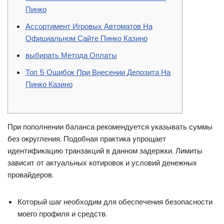
Пинко
Ассортимент Игровых Автоматов На
Официальном Сайте Пинко Казино
выбирать Метода Оплаты
Топ 5 Ошибок При Внесении Депозита На
Пинко Казино
При пополнении баланса рекомендуется указывать суммы
без округления. Подобная практика упрощает
идентификацию транзакций в данном задержки. Лимиты
зависит от актуальных котировок и условий денежных
провайдеров.
Который шаг необходим для обеспечения безопасности
моего профиля и средств.