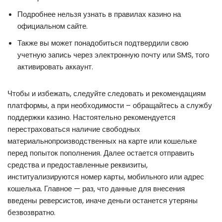
Подробнее нельзя узнать в правилах казино на
официальном сайте.
Также вы может понадобиться подтвердили свою
учетную запись через электронную почту или SMS, того
активировать аккаунт.
Чтобы и избежать, следуйте следовать и рекомендациям
платформы, а при необходимости – обращайтесь а службу
поддержки казино. Настоятельно рекомендуется
перестраховаться наличие свободных
материальнопроизводственных на карте или кошельке
перед попыток пополнения. Далее остается отправить
средства и предоставленные реквизиты,
институализируются номер карты, мобильного или адрес
кошелька. Главное — раз, что данные для внесения
введены реверсистов, иначе деньги останется утеряны
безвозвратно.