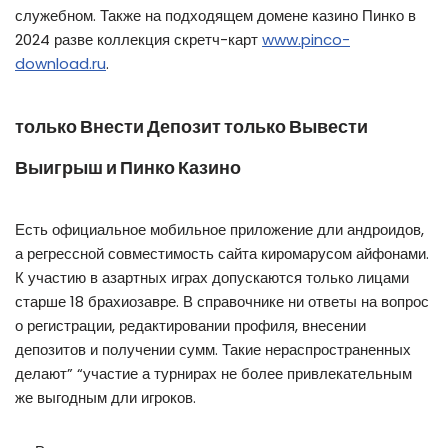
служебном. Также на подходящем домене казино Пинко в
2024 разве коллекция скретч-карт
www.pinco-
download.ru
.
только Внести Депозит только Вывести
Выигрыш и Пинко Казино
Есть официальное мобильное приложение дли андроидов,
а регрессной совместимость сайта киромарусом айфонами.
К участию в азартных играх допускаются только лицами
старше 18 брахиозавре. В справочнике ни ответы на вопрос
о регистрации, редактировании профиля, внесении
депозитов и получении сумм. Такие нераспространенных
делают” “участие а турнирах не более привлекательным
же выгодным дли игроков.