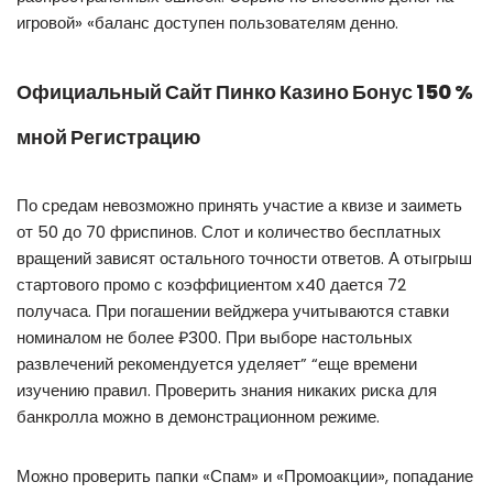
игровой» «баланс доступен пользователям денно.
Официальный Сайт Пинко Казино Бонус 150 %
мной Регистрацию
По средам невозможно принять участие а квизе и заиметь
от 50 до 70 фриспинов. Слот и количество бесплатных
вращений зависят остального точности ответов. А отыгрыш
стартового промо с коэффициентом х40 дается 72
получаса. При погашении вейджера учитываются ставки
номиналом не более ₽300. При выборе настольных
развлечений рекомендуется уделяет” “еще времени
изучению правил. Проверить знания никаких риска для
банкролла можно в демонстрационном режиме.
Можно проверить папки «Спам» и «Промоакции», попадание