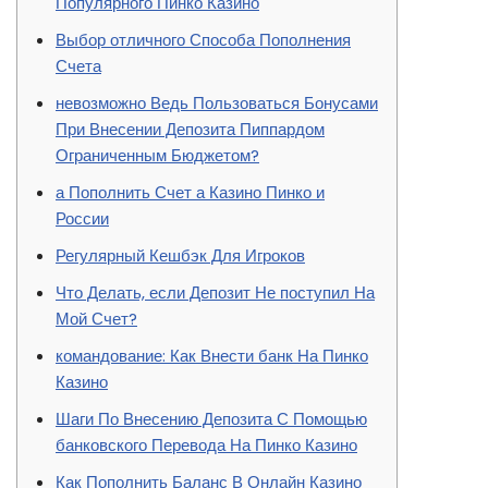
Популярного Пинко Казино
Выбор отличного Способа Пополнения
Счета
невозможно Ведь Пользоваться Бонусами
При Внесении Депозита Пиппардом
Ограниченным Бюджетом?
а Пополнить Счет а Казино Пинко и
России
Регулярный Кешбэк Для Игроков
Что Делать, если Депозит Не поступил На
Мой Счет?
командование: Как Внести банк На Пинко
Казино
Шаги По Внесению Депозита С Помощью
банковского Перевода На Пинко Казино
Как Пополнить Баланс В Онлайн Казино