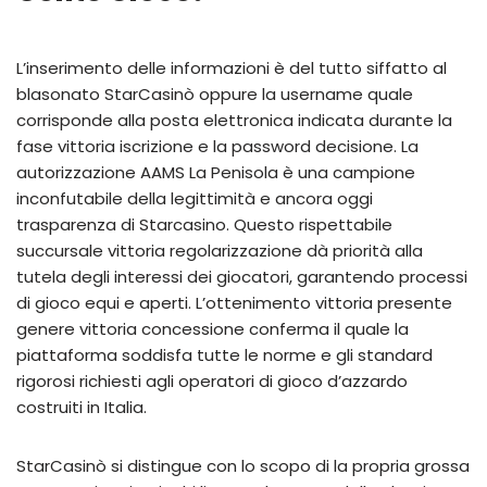
L’inserimento delle informazioni è del tutto siffatto al
blasonato StarCasinò oppure la username quale
corrisponde alla posta elettronica indicata durante la
fase vittoria iscrizione e la password decisione. La
autorizzazione AAMS La Penisola è una campione
inconfutabile della legittimità e ancora oggi
trasparenza di Starcasino. Questo rispettabile
succursale vittoria regolarizzazione dà priorità alla
tutela degli interessi dei giocatori, garantendo processi
di gioco equi e aperti. L’ottenimento vittoria presente
genere vittoria concessione conferma il quale la
piattaforma soddisfa tutte le norme e gli standard
rigorosi richiesti agli operatori di gioco d’azzardo
costruiti in Italia.
StarCasinò si distingue con lo scopo di la propria grossa