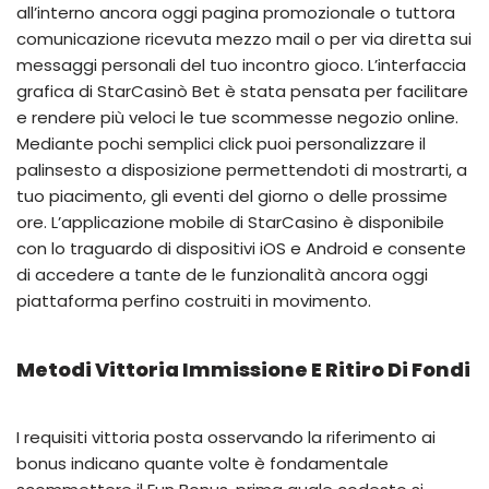
all’interno ancora oggi pagina promozionale o tuttora
comunicazione ricevuta mezzo mail o per via diretta sui
messaggi personali del tuo incontro gioco. L’interfaccia
grafica di StarCasinò Bet è stata pensata per facilitare
e rendere più veloci le tue scommesse negozio online.
Mediante pochi semplici click puoi personalizzare il
palinsesto a disposizione permettendoti di mostrarti, a
tuo piacimento, gli eventi del giorno o delle prossime
ore. L’applicazione mobile di StarCasino è disponibile
con lo traguardo di dispositivi iOS e Android e consente
di accedere a tante de le funzionalità ancora oggi
piattaforma perfino costruiti in movimento.
Metodi Vittoria Immissione E Ritiro Di Fondi
I requisiti vittoria posta osservando la riferimento ai
bonus indicano quante volte è fondamentale