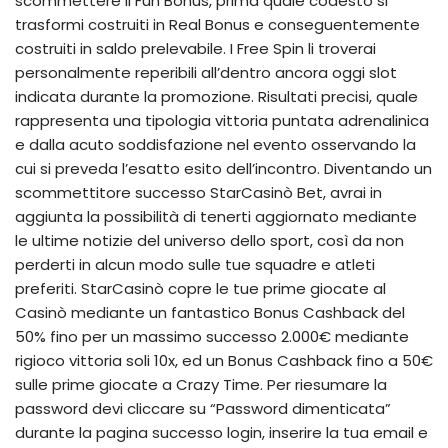
scommettere il Fun Bonus, prima quale codesto si
trasformi costruiti in Real Bonus e conseguentemente
costruiti in saldo prelevabile. I Free Spin li troverai
personalmente reperibili all’dentro ancora oggi slot
indicata durante la promozione. Risultati precisi, quale
rappresenta una tipologia vittoria puntata adrenalinica
e dalla acuto soddisfazione nel evento osservando la
cui si preveda l’esatto esito dell’incontro. Diventando un
scommettitore successo StarCasinò Bet, avrai in
aggiunta la possibilità di tenerti aggiornato mediante
le ultime notizie del universo dello sport, così da non
perderti in alcun modo sulle tue squadre e atleti
preferiti. StarCasinò copre le tue prime giocate al
Casinò mediante un fantastico Bonus Cashback del
50% fino per un massimo successo 2.000€ mediante
rigioco vittoria soli 10x, ed un Bonus Cashback fino a 50€
sulle prime giocate a Crazy Time. Per riesumare la
password devi cliccare su “Password dimenticata”
durante la pagina successo login, inserire la tua email e