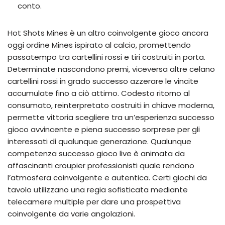
conto.
Hot Shots Mines è un altro coinvolgente gioco ancora
oggi ordine Mines ispirato al calcio, promettendo
passatempo tra cartellini rossi e tiri costruiti in porta.
Determinate nascondono premi, viceversa altre celano
cartellini rossi in grado successo azzerare le vincite
accumulate fino a ciò attimo. Codesto ritorno al
consumato, reinterpretato costruiti in chiave moderna,
permette vittoria scegliere tra un’esperienza successo
gioco avvincente e piena successo sorprese per gli
interessati di qualunque generazione. Qualunque
competenza successo gioco live è animata da
affascinanti croupier professionisti quale rendono
l’atmosfera coinvolgente e autentica. Certi giochi da
tavolo utilizzano una regia sofisticata mediante
telecamere multiple per dare una prospettiva
coinvolgente da varie angolazioni.