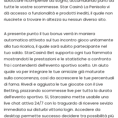
sbloccare ricompense da sogno, accumulando punti da
tutte le vostre scommesse. Star Casinò La Penisola vi
dà accesso a funzionalità e prodotti inediti, il quale non
riuscirete a trovare in altezza su nessun diverso sito.
A presente punto il tuo bonus verrà in maniera
automatica attivato sul tuo incontro gioco unitamente
alla tua ricarica, il quale sarà subito partecipante nel
tuo saldo. StarCasinò Bet supporta ogni tua fiammata
mostrandoti le prestazioni e le statistiche a confronto
fra i contendenti dell’evento sportivo scelto. Un aiuto
quale va per integrare le tue amicizie già maturate
sulla concorrenza, così da accrescere le tue percentuali
di fama. Rivedi e aggiusta le tue giocate con il Live
Betting, piazzando scommesse live per tutta la durata
dell’evento sportivo. Sì, Starcasino mette usabile una
live chat attiva 24/7 con lo traguardo di ricevere sevizio
immediata sui disturbi vittoria login. Accedere da
desktop permette successo decidere tra possibilità più