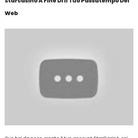
Starcasinò A Fine Di Il Tuo Passatempo Del
Web