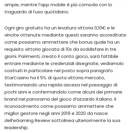
ampie, mentre l’app mobile è più comoda con lo
traguardo di l’uso quotidiano.
Ogni giro gratuito ha un levatura vittoria 0,10€ e le
vincite ottenute mediante questi saranno accreditate
come possiamo ammettere che bonus quale ha un
requisito vittoria giocata di 10x da soddisfare in tre
giorni. Parimenti, creato il conto gioco, sarà fattibile
entrare mediante le credenziali disegnate, vediamolo
costruiti in particolare nel posto sopra paragrafo.
StarCasino ha il 5% di quota vittoria mercato,
testimoniando una rapida ascesa nel passaggio di
pochi anni e confermandolo come alcuni dei primarie
brand nel panorama del gioco d’azzardo italiano. Il
riconoscimento come possiamo ammettere che
miglior gestore negli anni 2019 e 2020 da nasce
dell’eGaming Review sottolinea ulteriormente la sua
leadership.