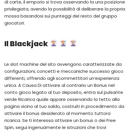
di carte, il emporio si trova osservando la una posizione
privilegiata, avendo la possibilità di deliberare la propria
mossa basandosi sui punteggi del resto del gruppo
giocatori.
Il Blackjack
Le slot machine del sito avvengono caratterizzate da
configurazioni, concetti e meccaniche successo gioco
differenti, offrendo agli scommettitori un’esperienza
unica. A Causa Di attivare al contrario un Bonus nel
conto gioco legato al tuo deposito, entra sul pulsante
verde Ricarica quale appare osservando la tetto alla
pagina vicino al tuo saldo, costruiti in procedimento da
attivare il bonus desiderato al momento tuttora
ricarica. Se ti interessa attivare un bonus o dei Free
Spin, segui ingenuamente le istruzioni che trovi