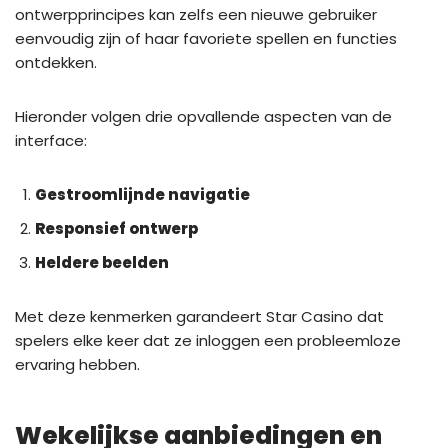
ontwerpprincipes kan zelfs een nieuwe gebruiker
eenvoudig zijn of haar favoriete spellen en functies
ontdekken.
Hieronder volgen drie opvallende aspecten van de
interface:
Gestroomlijnde navigatie
Responsief ontwerp
Heldere beelden
Met deze kenmerken garandeert Star Casino dat
spelers elke keer dat ze inloggen een probleemloze
ervaring hebben.
Wekelijkse aanbiedingen en