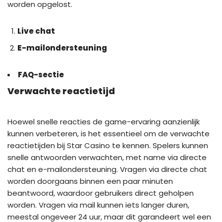
worden opgelost.
Live chat
E-mailondersteuning
FAQ-sectie
Verwachte reactietijd
Hoewel snelle reacties de game-ervaring aanzienlijk
kunnen verbeteren, is het essentieel om de verwachte
reactietijden bij Star Casino te kennen. Spelers kunnen
snelle antwoorden verwachten, met name via directe
chat en e-mailondersteuning. Vragen via directe chat
worden doorgaans binnen een paar minuten
beantwoord, waardoor gebruikers direct geholpen
worden. Vragen via mail kunnen iets langer duren,
meestal ongeveer 24 uur, maar dit garandeert wel een