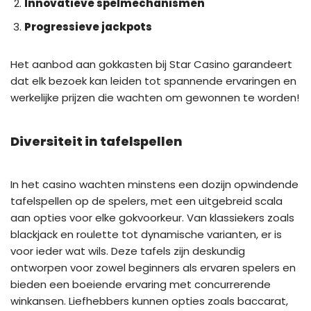
Innovatieve spelmechanismen
Progressieve jackpots
Het aanbod aan gokkasten bij Star Casino garandeert
dat elk bezoek kan leiden tot spannende ervaringen en
werkelijke prijzen die wachten om gewonnen te worden!
Diversiteit in tafelspellen
In het casino wachten minstens een dozijn opwindende
tafelspellen op de spelers, met een uitgebreid scala
aan opties voor elke gokvoorkeur. Van klassiekers zoals
blackjack en roulette tot dynamische varianten, er is
voor ieder wat wils. Deze tafels zijn deskundig
ontworpen voor zowel beginners als ervaren spelers en
bieden een boeiende ervaring met concurrerende
winkansen. Liefhebbers kunnen opties zoals baccarat,