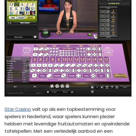
Star Casino
valt op als een topbestemming voor
spelers in Nederland, waar spelers kunnen plezier
hebben met levendige fruitautomaten en opwindende
tafelspellen. Met een verleidelijk aanbod en een