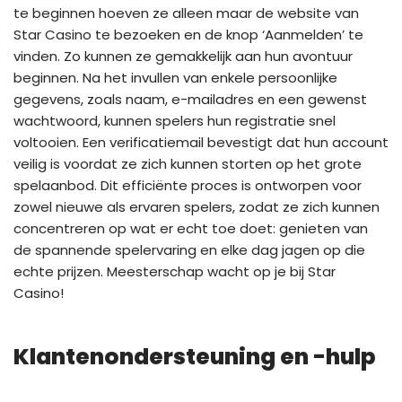
te beginnen hoeven ze alleen maar de website van
Star Casino te bezoeken en de knop ‘Aanmelden’ te
vinden. Zo kunnen ze gemakkelijk aan hun avontuur
beginnen. Na het invullen van enkele persoonlijke
gegevens, zoals naam, e-mailadres en een gewenst
wachtwoord, kunnen spelers hun registratie snel
voltooien. Een verificatiemail bevestigt dat hun account
veilig is voordat ze zich kunnen storten op het grote
spelaanbod. Dit efficiënte proces is ontworpen voor
zowel nieuwe als ervaren spelers, zodat ze zich kunnen
concentreren op wat er echt toe doet: genieten van
de spannende spelervaring en elke dag jagen op die
echte prijzen. Meesterschap wacht op je bij Star
Casino!
Klantenondersteuning en -hulp