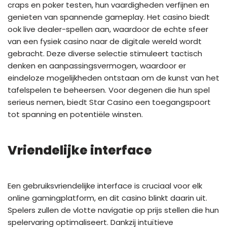
craps en poker testen, hun vaardigheden verfijnen en
genieten van spannende gameplay. Het casino biedt
ook live dealer-spellen aan, waardoor de echte sfeer
van een fysiek casino naar de digitale wereld wordt
gebracht. Deze diverse selectie stimuleert tactisch
denken en aanpassingsvermogen, waardoor er
eindeloze mogelijkheden ontstaan om de kunst van het
tafelspelen te beheersen. Voor degenen die hun spel
serieus nemen, biedt Star Casino een toegangspoort
tot spanning en potentiële winsten.
Vriendelijke interface
Een gebruiksvriendelijke interface is cruciaal voor elk
online gamingplatform, en dit casino blinkt daarin uit.
Spelers zullen de vlotte navigatie op prijs stellen die hun
spelervaring optimaliseert. Dankzij intuïtieve