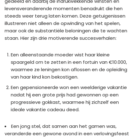
gedeeld en daarbij de indrukwekkende winsten en
levensveranderende momenten benadrukt die hen
steeds weer terug laten komen. Deze getuigenissen
illustreren niet alleen de opwinding van het spelen,
maar ook de substantiële beloningen die te wachten
staan. Hier zijn drie motiverende succesverhalen:
Een alleenstaande moeder wist haar kleine
spaargeld om te zetten in een fortuin van €10.000,
waarmee ze leningen kon aflossen en de opleiding
van haar kind kon bekostigen.
Een gepensioneerde won een weelderige vakantie
nadat hij een grote prijs had gewonnen op een
progressieve gokkast, waarmee hij zichzelf een
ideale vakantie cadeau deed.
Een jong stel, dat samen aan het gamen was,
veranderde een gewone avond in een verlovingsfeest