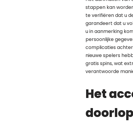
stappen kan worden 
te verifiëren dat u d
garandeert dat u vol
u in aanmerking komt
persoonlijke gegeve
complicaties achter
nieuwe spelers heb
gratis spins, wat e
verantwoorde manier
Het acc
doorlo