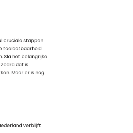
l cruciale stappen
je toelaatbaarheid
. Sla het belangrijke
 Zodra dat is
ken. Maar er is nog
Nederland verblijft