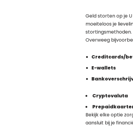
Geld storten op je U
moeiteloos je lievel
stortingsmethoden. U
Overweeg bijvoorbe
Creditcards/be
E-wallets
Bankoverschrij
Cryptovaluta
Prepaidkaarte
Bekijk elke optie zo
aansluit bij je finan