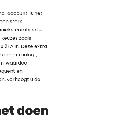
no-account, is het
 een sterk
unieke combinatie
 keuzes zoals
 2FA in. Deze extra
anneer u inlogt,
en, waardoor
requent en
en, verhoogt u de
het doen