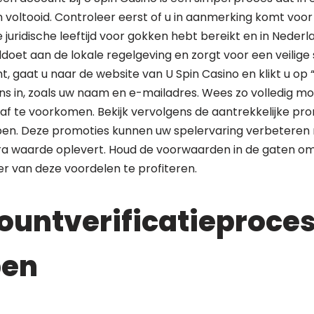
voltooid. Controleer eerst of u in aanmerking komt voo
e juridische leeftijd voor gokken hebt bereikt en in Nederl
doet aan de lokale regelgeving en zorgt voor een veilige 
, gaat u naar de website van U Spin Casino en klikt u op
ns in, zoals uw naam en e-mailadres. Wees zo volledig mo
af te voorkomen. Bekijk vervolgens de aantrekkelijke pro
ben. Deze promoties kunnen uw spelervaring verbeteren
xtra waarde oplevert. Houd de voorwaarden in de gaten o
 van deze voordelen te profiteren.
ountverificatieproce
pen