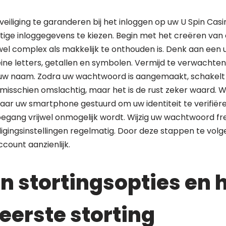
iliging te garanderen bij het inloggen op uw U Spin Casi
tige inloggegevens te kiezen. Begin met het creëren van
l complex als makkelijk te onthouden is. Denk aan een 
eine letters, getallen en symbolen. Vermijd te verwachten
uw naam. Zodra uw wachtwoord is aangemaakt, schakelt u
kt misschien omslachtig, maar het is de rust zeker waard. W
aar uw smartphone gestuurd om uw identiteit te verifiër
egang vrijwel onmogelijk wordt. Wijzig uw wachtwoord f
igingsinstellingen regelmatig. Door deze stappen te volg
ccount aanzienlijk.
 in stortingsopties en 
eerste storting