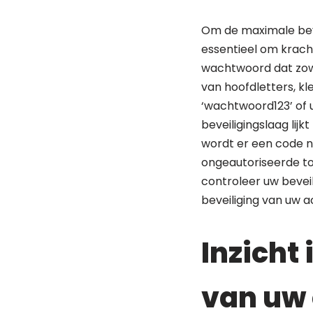
Om de maximale beve
essentieel om krach
wachtwoord dat zowe
van hoofdletters, kl
‘wachtwoord123’ of 
beveiligingslaag lij
wordt er een code n
ongeautoriseerde to
controleer uw beveil
beveiliging van uw a
Inzicht
van uw 