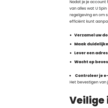
Nadat je je account 
van alles wat U Spin
regelgeving en om so
efficiënt kunt aanpa
Verzamel uw d
Maak duidelijke
Lever een adres
Wacht op beves
Controleer je e
Het bevestigen van j
Veilige