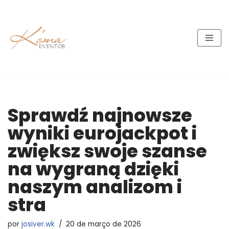
Pular
para
o
conteúdo
Sprawdź najnowsze
wyniki eurojackpot i
zwiększ swoje szanse
na wygraną dzięki
naszym analizom i
stra
por
josiver.wk
20 de março de 2026