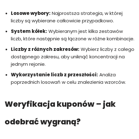
Losowe wybory:
Najprostsza strategia, w której
liczby są wybierane całkowicie przypadkowo.
System kółek:
Wybieranym jest kilka zestawów
liczb, które następnie są łączone w różne kombinacje.
Liczby z różnych zakresów:
Wybierz liczby z całego
dostępnego zakresu, aby uniknąć koncentracji na
jednym rejonie.
Wykorzystanie liczb z przeszłości:
Analiza
poprzednich losowań w celu znalezienia wzorców.
Weryfikacja kuponów – jak
odebrać wygraną?