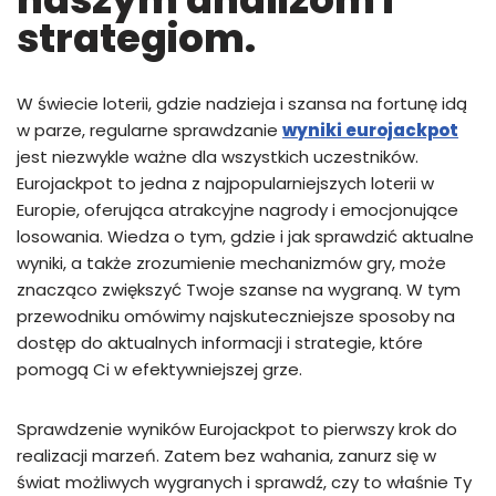
strategiom.
W świecie loterii, gdzie nadzieja i szansa na fortunę idą
w parze, regularne sprawdzanie
wyniki eurojackpot
jest niezwykle ważne dla wszystkich uczestników.
Eurojackpot to jedna z najpopularniejszych loterii w
Europie, oferująca atrakcyjne nagrody i emocjonujące
losowania. Wiedza o tym, gdzie i jak sprawdzić aktualne
wyniki, a także zrozumienie mechanizmów gry, może
znacząco zwiększyć Twoje szanse na wygraną. W tym
przewodniku omówimy najskuteczniejsze sposoby na
dostęp do aktualnych informacji i strategie, które
pomogą Ci w efektywniejszej grze.
Sprawdzenie wyników Eurojackpot to pierwszy krok do
realizacji marzeń. Zatem bez wahania, zanurz się w
świat możliwych wygranych i sprawdź, czy to właśnie Ty