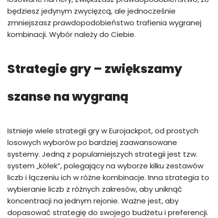
będziesz jedynym zwycięzcą, ale jednocześnie
zmniejszasz prawdopodobieństwo trafienia wygranej
kombinacji. Wybór należy do Ciebie.
Strategie gry – zwiększamy
szanse na wygraną
Istnieje wiele strategii gry w Eurojackpot, od prostych
losowych wyborów po bardziej zaawansowane
systemy. Jedną z popularniejszych strategii jest tzw.
system „kółek”, polegający na wyborze kilku zestawów
liczb i łączeniu ich w różne kombinacje. Inna strategia to
wybieranie liczb z różnych zakresów, aby uniknąć
koncentracji na jednym rejonie. Ważne jest, aby
dopasować strategię do swojego budżetu i preferencji.