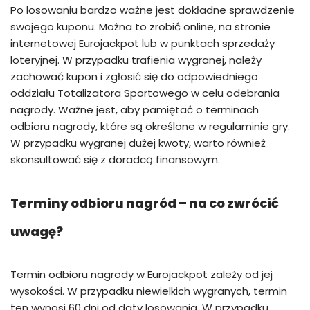
Po losowaniu bardzo ważne jest dokładne sprawdzenie
swojego kuponu. Można to zrobić online, na stronie
internetowej Eurojackpot lub w punktach sprzedaży
loteryjnej. W przypadku trafienia wygranej, należy
zachować kupon i zgłosić się do odpowiedniego
oddziału Totalizatora Sportowego w celu odebrania
nagrody. Ważne jest, aby pamiętać o terminach
odbioru nagrody, które są określone w regulaminie gry.
W przypadku wygranej dużej kwoty, warto również
skonsultować się z doradcą finansowym.
Terminy odbioru nagród – na co zwrócić
uwagę?
Termin odbioru nagrody w Eurojackpot zależy od jej
wysokości. W przypadku niewielkich wygranych, termin
ten wynosi 60 dni od daty losowania. W przypadku