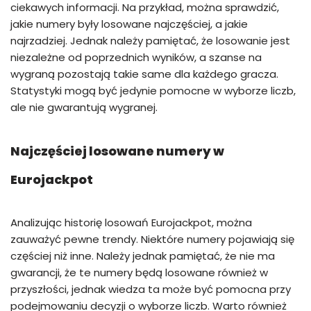
ciekawych informacji. Na przykład, można sprawdzić,
jakie numery były losowane najczęściej, a jakie
najrzadziej. Jednak należy pamiętać, że losowanie jest
niezależne od poprzednich wyników, a szanse na
wygraną pozostają takie same dla każdego gracza.
Statystyki mogą być jedynie pomocne w wyborze liczb,
ale nie gwarantują wygranej.
Najczęściej losowane numery w
Eurojackpot
Analizując historię losowań Eurojackpot, można
zauważyć pewne trendy. Niektóre numery pojawiają się
częściej niż inne. Należy jednak pamiętać, że nie ma
gwarancji, że te numery będą losowane również w
przyszłości, jednak wiedza ta może być pomocna przy
podejmowaniu decyzji o wyborze liczb. Warto również