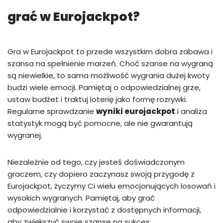
grać w Eurojackpot?
Gra w Eurojackpot to przede wszystkim dobra zabawa i
szansa na spełnienie marzeń. Choć szanse na wygraną
są niewielkie, to sama możliwość wygrania dużej kwoty
budzi wiele emocji. Pamiętaj o odpowiedzialnej grze,
ustaw budżet i traktuj loterię jako formę rozrywki.
Regularne sprawdzanie
wyniki eurojackpot
i analiza
statystyk mogą być pomocne, ale nie gwarantują
wygranej.
Niezależnie od tego, czy jesteś doświadczonym
graczem, czy dopiero zaczynasz swoją przygodę z
Eurojackpot, życzymy Ci wielu emocjonujących losowań i
wysokich wygranych. Pamiętaj, aby grać
odpowiedzialnie i korzystać z dostępnych informacji,
aby zwiększyć swoje szanse na sukces.