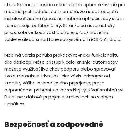
stolu. Spinanga casino online je plne optimalizované pre
mobilné prehliadače, čo znamená, že nepotrebujete
inštalovať žiadnu špeciálnu mobilnú aplikáciu, aby ste si
zahrali svoje obľúbené hry. Stránka sa automaticky
prispôsobí veľkosti vášho displeja, či už hráte na
tablete alebo smartfóne so systémom iOS či Android.
Mobilná verzia ponúka prakticky rovnakú funkcionalitu
ako desktop. Máte prístup k celej knižnici automatov,
môžete využívať live chat podporu alebo spravovať
svoje transakcie. Plynulosť hier závisí primárne od
stability vášho internetového pripojenia, preto
odporúčame pri hraní slotov radšej využívať stabilnú Wi-
Fi sieť než dátové pripojenie v miestach so slabým
signálom.
Bezpečnosť a zodpovedné