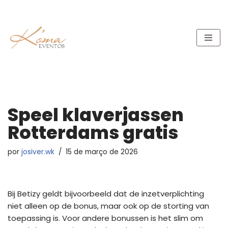
Pular
para
o
conteúdo
Speel klaverjassen
Rotterdams gratis
por
josiver.wk
15 de março de 2026
Bij Betizy geldt bijvoorbeeld dat de inzetverplichting
niet alleen op de bonus, maar ook op de storting van
toepassing is. Voor andere bonussen is het slim om