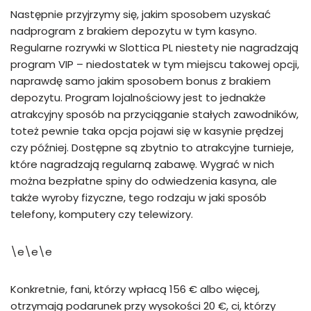
Następnie przyjrzymy się, jakim sposobem uzyskać
nadprogram z brakiem depozytu w tym kasyno.
Regularne rozrywki w Slottica PL niestety nie nagradzają
program VIP – niedostatek w tym miejscu takowej opcji,
naprawdę samo jakim sposobem bonus z brakiem
depozytu. Program lojalnościowy jest to jednakże
atrakcyjny sposób na przyciąganie stałych zawodników,
toteż pewnie taka opcja pojawi się w kasynie prędzej
czy później. Dostępne są zbytnio to atrakcyjne turnieje,
które nagradzają regularną zabawę. Wygrać w nich
można bezpłatne spiny do odwiedzenia kasyna, ale
także wyroby fizyczne, tego rodzaju w jaki sposób
telefony, komputery czy telewizory.
\e\e\e
Konkretnie, fani, którzy wpłacą 156 € albo więcej,
otrzymają podarunek przy wysokości 20 €, ci, którzy