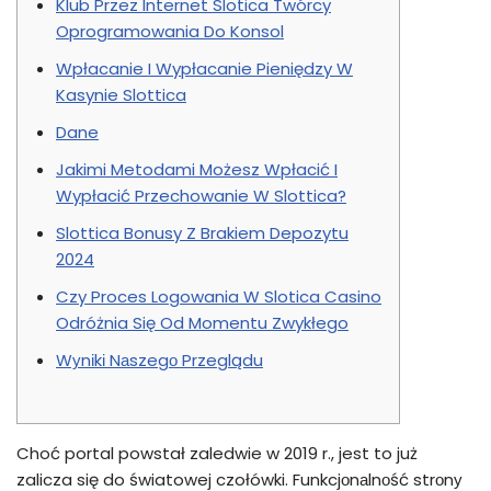
Klub Przez Internet Slotica Twórcy
Oprogramowania Do Konsol
Wpłacanie I Wypłacanie Pieniędzy W
Kasynie Slottica
Dane
Jakimi Metodami Możesz Wpłacić I
Wypłacić Przechowanie W Slottica?
Slottica Bonusy Z Brakiem Depozytu
2024
Czy Proces Logowania W Slotica Casino
Odróżnia Się Od Momentu Zwykłego
Wуnіkі Nаszegо Przeglądu
Choć portal powstał zaledwie w 2019 r., jest to już
zalicza się do światowej czołówki. Funkcjоnаlnоść strоnу