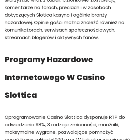
komentarze na forach, preclach i w zasobach
dotyczących Slotica kasyno i ogólnie branży
hazardowej. Opinie gości można znaleźć również na
komunikatorach, serwisach społecznościowych,
streamach blogerów i aktywnych fanów.
Programy Hazardowe
Internetowego W Casino
Slottica
Oprogramowanie Casino Slottica dysponuje RTP do
odwiedzenia 98%, 3 rodzaje zmienności, mnożniki,
maksymalne wygrane, pozwalające pomnożyć
początkowy zakład x1000 razy. W tabeli przyjrzyjmy się