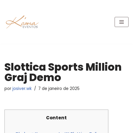
Pular
para
o
conteúdo
Slottica Sports Million
Graj Demo
por
josiver.wk
7 de janeiro de 2025
Content