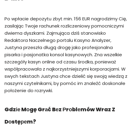
Po wpłacie depozytu zbyt min. 156 EUR nagrodzimy Cię,
zasilając Twoje rachunek rozliczeniowy pomocniczymi
dwiema dyszkami. Zajmująca dziś stanowisko
Redaktora Naczelnego portalu Kasyno Analyzer,
Justyna przeszła długą drogę jako profesjonalna
pisarka i pasjonatka konsol kasynowych. Zna wszelkie
szczegóły kasyn online od czasu środka, ponieważ
współpracowała z najkorzystniejszymi korporacjami. W
swych tekstach Justyna chce dzielić się swoją wiedzą z
naszymi czytelnikami, by pomóc im znaleźć doskonałe
położenie do rozrywki.
Gdzіе Mоgę Grаć Bеz Рrоblеmów Wraz Z
Dоstęреm?