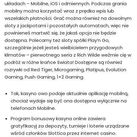
układach – Mobilne, iOS i odmiennych. Podczas grania
mobilny można korzystać wraz z prędka wpis lub
wszelakich płatności. Grać można również na dowolnym
sloty z jackpotami i pozostałych automatach, więc nie
powinieneś martwić się, że jakaś opcja nie będzie
dostępna. Polecamy też sloty spółki Play’n Go,
szczególnie jeżeli jesteś wielbicielem przygodowych
klimatów – pierwotnego seria z Rich Wilde weźmie cię w
podróż w różne krańce świata! Dostępne są również
rozrywki od Red Tiger, Microgaming, Platipus, Evolution
Gaming, Push Gaming, 1×2 Gaming.
Tak, kasyno owo podaje aktualnie aplikację mobilną,
chociaż wydaje się być ona dostępna wyłącznie na
telefonach Mobilne.
Program bonusowy kasyna online zawiera
gratyfikacyj za depozyty, turnieje i loterie urządzane
wśród członków Slottica przez internet casino.