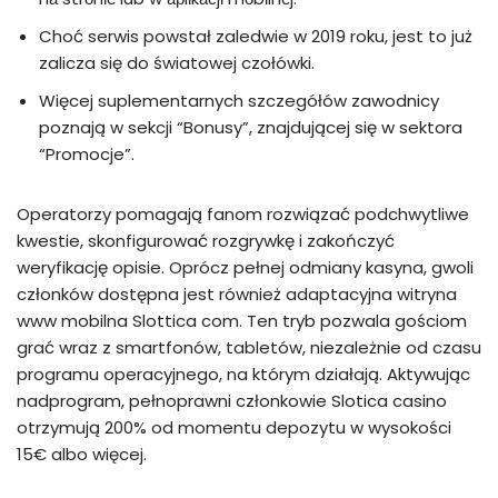
Choć serwis powstał zaledwie w 2019 roku, jest to już
zalicza się do światowej czołówki.
Więcej suplementarnych szczegółów zawodnicy
poznają w sekcji “Bonusy”, znajdującej się w sektora
“Promocje”.
Operatorzy pomagają fanom rozwiązać podchwytliwe
kwestie, skonfigurować rozgrywkę i zakończyć
weryfikację opisie. Oprócz pełnej odmiany kasyna, gwoli
członków dostępna jest również adaptacyjna witryna
www mobilna Slottica com. Ten tryb pozwala gościom
grać wraz z smartfonów, tabletów, niezależnie od czasu
programu operacyjnego, na którym działają. Aktywując
nadprogram, pełnoprawni członkowie Slotica casino
otrzymują 200% od momentu depozytu w wysokości
15€ albo więcej.