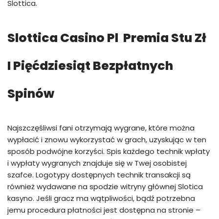
Slottica.
Slottica Casino Pl ️ Premia Stu Zł
I Pięćdziesiąt Bezpłatnych
Spinów
Najszczęśliwsi fani otrzymają wygrane, które można
wypłacić i znowu wykorzystać w grach, uzyskując w ten
sposób podwójne korzyści. Spis każdego technik wpłaty
i wypłaty wygranych znajduje się w Twej osobistej
szafce. Logotypy dostępnych technik transakcji są
również wydawane na spodzie witryny głównej Slotica
kasyno. Jeśli gracz ma wątpliwości, bądź potrzebna
jemu procedura płatności jest dostępna na stronie –