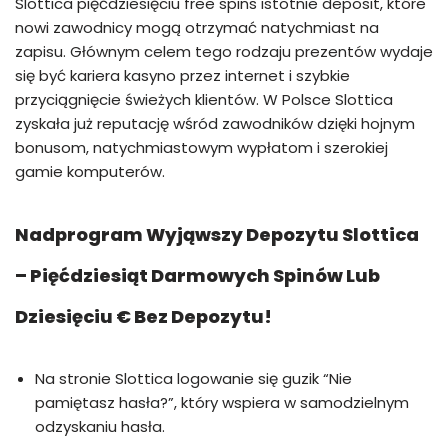
Slottica pięćdziesięciu free spins istotnie deposit, które
nowi zawodnicy mogą otrzymać natychmiast na
zapisu. Głównym celem tego rodzaju prezentów wydaje
się być kariera kasyno przez internet i szybkie
przyciągnięcie świeżych klientów. W Polsce Slottica
zyskała już reputację wśród zawodników dzięki hojnym
bonusom, natychmiastowym wypłatom i szerokiej
gamie komputerów.
Nadprogram Wyjąwszy Depozytu Slottica
– Pięćdziesiąt Darmowych Spinów Lub
Dziesięciu € Bez Depozytu!
Na stronie Slottica logowanie się guzik “Nie
pamiętasz hasła?”, który wspiera w samodzielnym
odzyskaniu hasła.