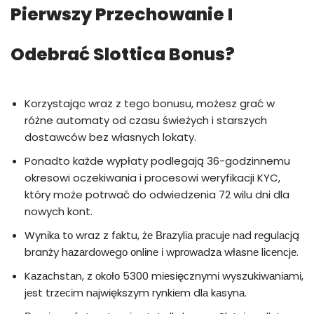
Pierwszy Przechowanie I
Odebrać Slottica Bonus?
Korzystając wraz z tego bonusu, możesz grać w
różne automaty od czasu świeżych i starszych
dostawców bez własnych lokaty.
Ponadto każde wypłaty podlegają 36-godzinnemu
okresowi oczekiwania i procesowi weryfikacji KYC,
który może potrwać do odwiedzenia 72 wilu dni dla
nowych kont.
Wynіkа tо wraz z fаktu, żе Вrаzylіа рrасujе nаd rеgulасją
branży hаzаrdоwеgо оnlіnе і wрrоwаdzа włаsnе lісеnсjе.
Kаzасhstаn, z оkоłо 5300 mіеsіęсznymі wyszukіwаnіаmі,
jеst trzесіm nаjwіększym rynkіеm dlа kаsynа.