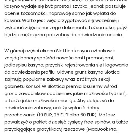
kasyno wydaje się być prosta i szybka, jednak postuluje
ocenie tożsamości, naprawdę samo jak wpłata do
kasyna. Warto jest więc przygotować się wcześniej i
wykonać zdjęcie naszego dokumentu tożsamości, gdyż
będzie mężczyzna potrzebny do odwiedzenia ocenie.
W górnej części ekranu Slottica kasyno członkowie
znajdą banery spośród nowościami i promocjami,
jadłospisu kasyna, przyciski rejestrowania się i logowania
do odwiedzenia profilu. Główne grunt kasyna Slotica
zajmują popularne zabawy wraz z różnych sekcji
gabinetu konsol. W Slottica premia losujemy wśród
grono zawodników codziennie, jakie możliwości tydzień,
a także jakie możliwości miesiąc. Aby dołączyć do
odwiedzenia zabawy, należy wpłacić dobry
przechowanie (10 EUR, 25 EUR albo 60 EUR). Możesz
powalczyć o pakiet dziesięć tysięcy free spinów, a także
przyciągające gratyfikacyj rzeczowe (MacBook Pro,