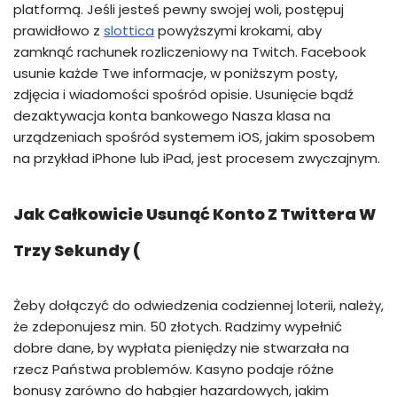
platformą. Jeśli jesteś pewny swojej woli, postępuj
prawidłowo z
slottica
powyższymi krokami, aby
zamknąć rachunek rozliczeniowy na Twitch. Facebook
usunie każde Twe informacje, w poniższym posty,
zdjęcia i wiadomości spośród opisie. Usunięcie bądź
dezaktywacja konta bankowego Nasza klasa na
urządzeniach spośród systemem iOS, jakim sposobem
na przykład iPhone lub iPad, jest procesem zwyczajnym.
Jak Całkowicie Usunąć Konto Z Twittera W
Trzy Sekundy (
Żeby dołączyć do odwiedzenia codziennej loterii, należy,
że zdeponujesz min. 50 złotych. Radzimy wypełnić
dobre dane, by wypłata pieniędzy nie stwarzała na
rzecz Państwa problemów. Kasyno podaje różne
bonusy zarówno do habgier hazardowych, jakim