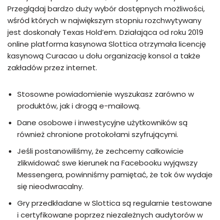
Przeglądaj bardzo duży wybór dostępnych możliwości,
wśród których w największym stopniu rozchwytywany
jest doskonały Texas Hold’em. Działająca od roku 2019
online platforma kasynowa Slottica otrzymała licencję
kasynową Curacao u dołu organizację konsol a także
zakładów przez internet.
Stosowne powiadomienie wyszukasz zarówno w
produktów, jak i drogą e-mailową.
Dane osobowe i inwestycyjne użytkowników są
również chronione protokołami szyfrującymi.
Jeśli postanowiliśmy, że zechcemy całkowicie
zlikwidować swe kierunek na Facebooku wyjąwszy
Messengera, powinniśmy pamiętać, że tok ów wydaje
się nieodwracalny.
Gry przedkładane w Slottica są regularnie testowane
i certyfikowane poprzez niezależnych audytorów w