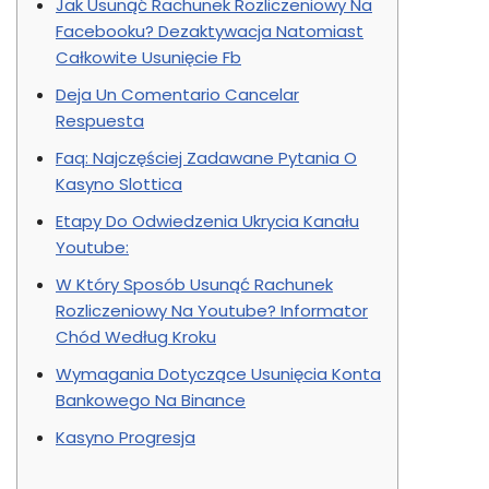
Jak Usunąć Rachunek Rozliczeniowy Na
Facebooku? Dezaktywacja Natomiast
Całkowite Usunięcie Fb
Deja Un Comentario Cancelar
Respuesta
Faq: Najczęściej Zadawane Pytania O
Kasyno Slottica
Etapy Do Odwiedzenia Ukrycia Kanału
Youtube:
W Który Sposób Usunąć Rachunek
Rozliczeniowy Na Youtube? Informator
Chód Według Kroku
Wymagania Dotyczące Usunięcia Konta
Bankowego Na Binance
Kasyno Progresja