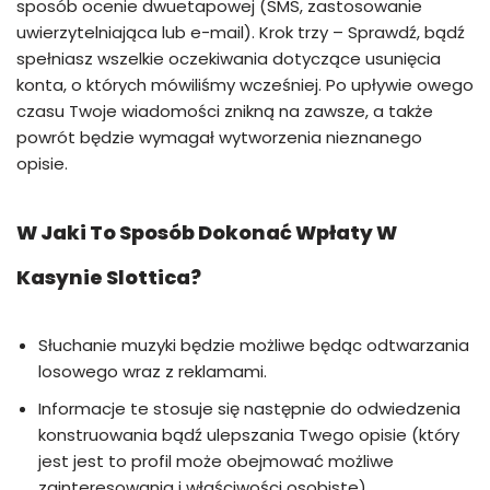
sposób ocenie dwuetapowej (SMS, zastosowanie
uwierzytelniająca lub e-mail). Krok trzy – Sprawdź, bądź
spełniasz wszelkie oczekiwania dotyczące usunięcia
konta, o których mówiliśmy wcześniej. Po upływie owego
czasu Twoje wiadomości znikną na zawsze, a także
powrót będzie wymagał wytworzenia nieznanego
opisie.
W Jaki To Sposób Dokonać Wpłaty W
Kasynie Slottica?
Słuchanie muzyki będzie możliwe będąc odtwarzania
losowego wraz z reklamami.
Informacje te stosuje się następnie do odwiedzenia
konstruowania bądź ulepszania Twego opisie (który
jest jest to profil może obejmować możliwe
zainteresowania i właściwości osobiste).