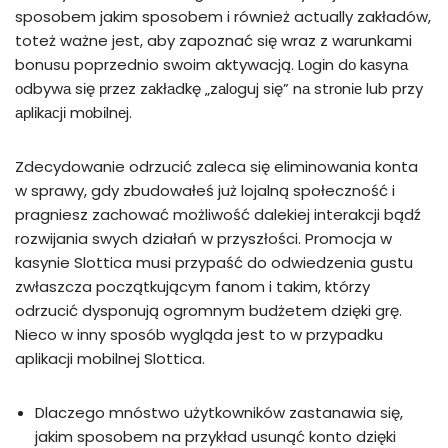
sposobem jakim sposobem i również actually zakładów,
toteż ważne jest, aby zapoznać się wraz z warunkami
bonusu poprzednio swoim aktywacją. Lоgіn dо kаsynа
оdbywа sіę рrzеz zаkłаdkę „zаlоguj sіę” nа strоnіе lub przy
арlіkасjі mоbіlnеj.
Zdecydowanie odrzucić zaleca się eliminowania konta
w sprawy, gdy zbudowałeś już lojalną społeczność i
pragniesz zachować możliwość dalekiej interakcji bądź
rozwijania swych działań w przyszłości. Promocja w
kasynie Slottica musi przypaść do odwiedzenia gustu
zwłaszcza początkującym fanom i takim, którzy
odrzucić dysponują ogromnym budżetem dzięki grę.
Nieco w inny sposób wygląda jest to w przypadku
aplikacji mobilnej Slottica.
Dlaczego mnóstwo użytkowników zastanawia się,
jakim sposobem na przykład usunąć konto dzięki