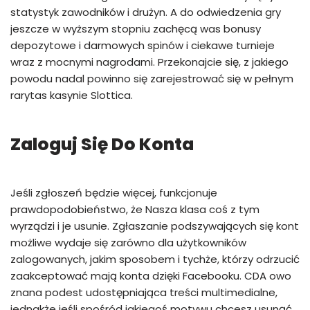
statystyk zawodników i drużyn. A do odwiedzenia gry
jeszcze w wyższym stopniu zachęcą was bonusy
depozytowe i darmowych spinów i ciekawe turnieje
wraz z mocnymi nagrodami. Przekonajcie się, z jakiego
powodu nadal powinno się zarejestrować się w pełnym
rarytas kasynie Slottica.
Zaloguj Się Do Konta
Jeśli zgłoszeń będzie więcej, funkcjonuje
prawdopodobieństwo, że Nasza klasa coś z tym
wyrządzi i je usunie. Zgłaszanie podszywających się kont
możliwe wydaje się zarówno dla użytkowników
zalogowanych, jakim sposobem i tychże, którzy odrzucić
zaakceptować mają konta dzięki Facebooku. CDA owo
znana podest udostępniająca treści multimedialne,
jednakże jeśli spośród jakiegoś motywu chcesz usunąć