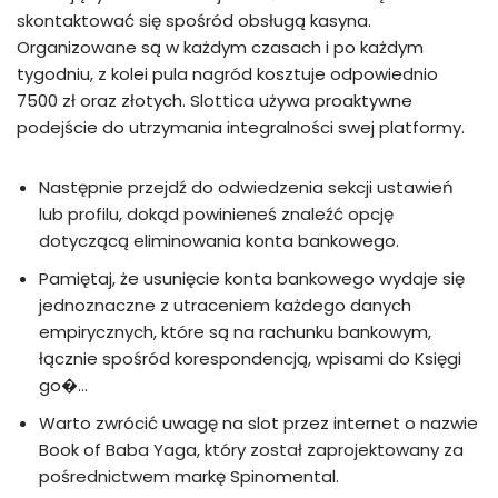
skontaktować się spośród obsługą kasyna.
Organizowane są w każdym czasach i po każdym
tygodniu, z kolei pula nagród kosztuje odpowiednio
7500 zł oraz złotych. Slottica używa proaktywne
podejście do utrzymania integralności swej platformy.
Następnie przejdź do odwiedzenia sekcji ustawień
lub profilu, dokąd powinieneś znaleźć opcję
dotyczącą eliminowania konta bankowego.
Pamiętaj, że usunięcie konta bankowego wydaje się
jednoznaczne z utraceniem każdego danych
empirycznych, które są na rachunku bankowym,
łącznie spośród korespondencją, wpisami do Księgi
go�…
Warto zwrócić uwagę na slot przez internet o nazwie
Book of Baba Yaga, który został zaprojektowany za
pośrednictwem markę Spinomental.