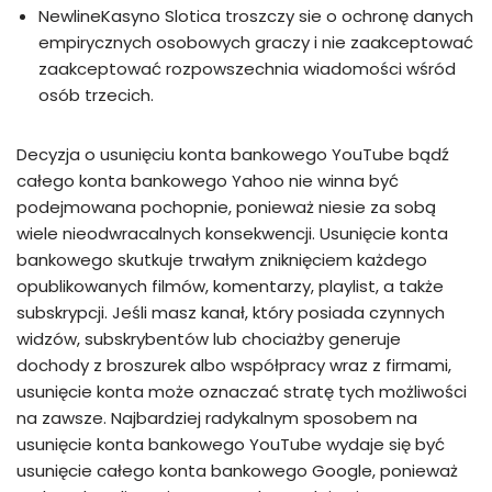
NewlineKasyno Slotica troszczy sie o ochronę danych
empirycznych osobowych graczy i nie zaakceptować
zaakceptować rozpowszechnia wiadomości wśród
osób trzecich.
Decyzja o usunięciu konta bankowego YouTube bądź
całego konta bankowego Yahoo nie winna być
podejmowana pochopnie, ponieważ niesie za sobą
wiele nieodwracalnych konsekwencji. Usunięcie konta
bankowego skutkuje trwałym zniknięciem każdego
opublikowanych filmów, komentarzy, playlist, a także
subskrypcji. Jeśli masz kanał, który posiada czynnych
widzów, subskrybentów lub chociażby generuje
dochody z broszurek albo współpracy wraz z firmami,
usunięcie konta może oznaczać stratę tych możliwości
na zawsze. Najbardziej radykalnym sposobem na
usunięcie konta bankowego YouTube wydaje się być
usunięcie całego konta bankowego Google, ponieważ