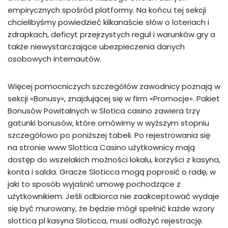
empirycznych spośród platformy. Na końcu tej sekcji
chcielibyśmy powiedzieć kilkanaście słów o loteriach i
zdrapkach, deficyt przejrzystych reguł i warunków gry a
także niewystarczające ubezpieczenia danych
osobowych internautów.
Więcej pomocniczych szczegółów zawodnicy poznają w
sekcji «Bonusy», znajdującej się w firm «Promocje». Pakiet
Bonusów Powitalnych w Slotica casino zawiera trzy
gatunki bonusów, które omówimy w wyższym stopniu
szczegółowo po poniższej tabeli. Po rejestrowania się
na stronie www Slottica Casino użytkownicy mają
dostęp do wszelakich możności lokalu, korzyści z kasyna,
konta i salda. Gracze Sloticca mogą poprosić o radę, w
jaki to sposób wyjaśnić umowę pochodzące z
użytkownikiem. Jeśli odbiorca nie zaakceptować wydaje
się być murowany, że będzie mógł spełnić każde wzory
slottica pl kasyna Sloticca, musi odłożyć rejestrację.