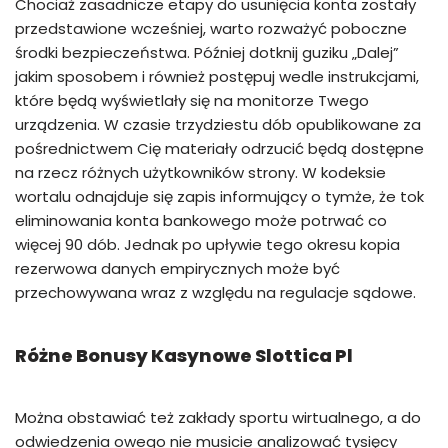
Chociaż zasadnicze etapy do usunięcia konta zostały
przedstawione wcześniej, warto rozważyć poboczne
środki bezpieczeństwa. Później dotknij guziku „Dalej”
jakim sposobem i również postępuj wedle instrukcjami,
które będą wyświetlały się na monitorze Twego
urządzenia. W czasie trzydziestu dób opublikowane za
pośrednictwem Cię materiały odrzucić będą dostępne
na rzecz różnych użytkowników strony. W kodeksie
wortalu odnajduje się zapis informujący o tymże, że tok
eliminowania konta bankowego może potrwać co
więcej 90 dób. Jednak po upływie tego okresu kopia
rezerwowa danych empirycznych może być
przechowywana wraz z względu na regulacje sądowe.
Różne Bonusy Kasynowe Slottica Pl
Można obstawiać też zakłady sportu wirtualnego, a do
odwiedzenia owego nie musicie analizować tysięcy