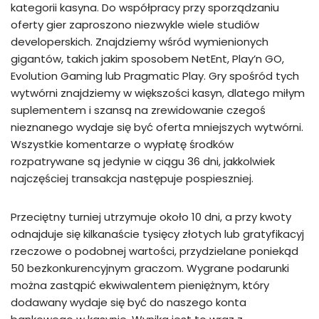
kategorii kasyna. Do współpracy przy sporządzaniu
oferty gier zaproszono niezwykle wiele studiów
developerskich. Znajdziemy wśród wymienionych
gigantów, takich jakim sposobem NetEnt, Play’n GO,
Evolution Gaming lub Pragmatic Play. Gry spośród tych
wytwórni znajdziemy w większości kasyn, dlatego miłym
suplementem i szansą na zrewidowanie czegoś
nieznanego wydaje się być oferta mniejszych wytwórni.
Wszystkie komentarze o wypłatę środków
rozpatrywane są jedynie w ciągu 36 dni, jakkolwiek
najczęściej transakcja następuje pospieszniej.
Przeciętny turniej utrzymuje około 10 dni, a przy kwoty
odnajduje się kilkanaście tysięcy złotych lub gratyfikacyj
rzeczowe o podobnej wartości, przydzielane poniekąd
50 bezkonkurencyjnym graczom. Wygrane podarunki
można zastąpić ekwiwalentem pieniężnym, który
dodawany wydaje się być do naszego konta