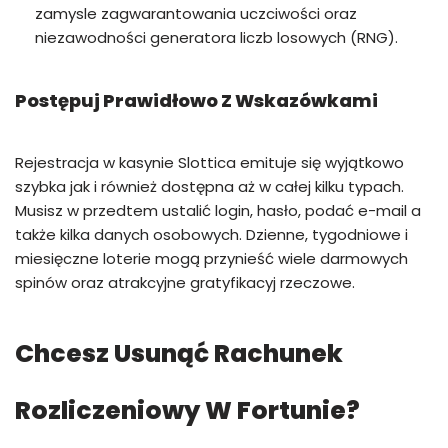
zamysle zagwarantowania uczciwości oraz
niezawodności generatora liczb losowych (RNG).
Postępuj Prawidłowo Z Wskazówkami
Rejestracja w kasynie Slottica emituje się wyjątkowo
szybka jak i również dostępna aż w całej kilku typach.
Musisz w przedtem ustalić login, hasło, podać e-mail a
także kilka danych osobowych. Dzienne, tygodniowe i
miesięczne loterie mogą przynieść wiele darmowych
spinów oraz atrakcyjne gratyfikacyj rzeczowe.
Chcesz Usunąć Rachunek
Rozliczeniowy W Fortunie?