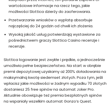
wartościowe informacje na rzecz tego, jakie
możliwości Slottica dzierży do zaoferowania.
Przetwarzanie wniosków o wypłatę absorbuje
najczęściej do 24 godzin od chwili ich złożenia.
Wysoką jakość usług potwierdzają wystawione za
pośrednictwem graczy Slottica Casino recenzje i
recenzje.
Slottica logowanie jest zwykłe i prędkie, a jednocześnie
umożliwia pełne bezpieczeństwo. Na start w obrębie
premii depozytowej uzyskamy aż 200% doładowania na
maksymalną kwotę siedemset złotych. Poza tym, jeśli
wpłacisz jakie możliwości w żadnym wypadku 70 złotych
dostaniesz 25 free spinów na automat Joker Pro.
Aktualnie obowiązuje też premia bezpłatnych spinów
na wspaniały wszelkim automat Gonzo’s Quest.