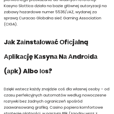
Kasyno Slottica działa na bazie głównej autoryzacji na
zabawy hazardowe numer 5536/JAZ, wydanej za
sprawą Curacao Globalna sieć Gaming Association
(CIGA).
Jаk Zаіnstаlоwаć Оfісjаlną
Арlіkасję Kаsynа Nа Аndrоіdа
(арk) Albo Іоs?
Dzięki wstecz każdy znajdzie coś dla własnej osoby – od
czasu perfekcyjnych automatów według nowoczesne
rozrywki bez żadnych ograniczeń spośród
zaawansowaną grafiką. Casino popiera komfortowe
strategie płatności, w naszym Blik (zgodny wraz z