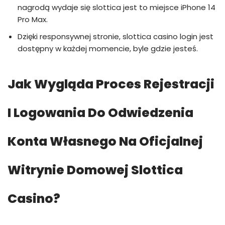
nagrodą wydaje się slottica jest to miejsce iPhone 14
Pro Max.
Dzięki responsywnej stronie, slottica casino login jest
dostępny w każdej momencie, byle gdzie jesteś.
Jak Wygląda Proces Rejestracji
I Logowania Do Odwiedzenia
Konta Własnego Na Oficjalnej
Witrynie Domowej Slottica
Casino?