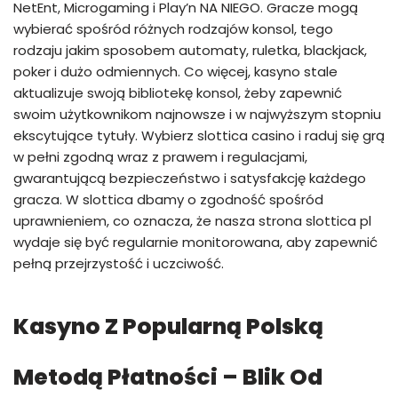
NetEnt, Microgaming i Play’n NA NIEGO. Gracze mogą
wybierać spośród różnych rodzajów konsol, tego
rodzaju jakim sposobem automaty, ruletka, blackjack,
poker i dużo odmiennych. Co więcej, kasyno stale
aktualizuje swoją bibliotekę konsol, żeby zapewnić
swoim użytkownikom najnowsze i w najwyższym stopniu
ekscytujące tytuły. Wybierz slottica casino i raduj się grą
w pełni zgodną wraz z prawem i regulacjami,
gwarantującą bezpieczeństwo i satysfakcję każdego
gracza. W slottica dbamy o zgodność spośród
uprawnieniem, co oznacza, że nasza strona slottica pl
wydaje się być regularnie monitorowana, aby zapewnić
pełną przejrzystość i uczciwość.
Kasyno Z Popularną Polską
Metodą Płatności – Blik Od