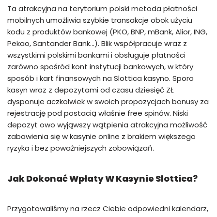
Ta atrakcyjna na terytorium polski metoda płatności
mobilnych umożliwia szybkie transakcje obok użyciu
kodu z produktów bankowej (PKO, BNP, mBank, Alior, ING,
Pekao, Santander Bank…). Blik współpracuje wraz z
wszystkimi polskimi bankami i obsługuje płatności
zarówno spośród kont instytucji bankowych, w który
sposób i kart finansowych na Slottica kasyno. Sporo
kasyn wraz z depozytami od czasu dziesięć ZŁ
dysponuje aczkolwiek w swoich propozycjach bonusy za
rejestrację pod postacią właśnie free spinów. Niski
depozyt owo wyjąwszy wątpienia atrakcyjna możliwość
zabawienia się w kasynie online z brakiem większego
ryzyka i bez poważniejszych zobowiązań.
Jak Dokonać Wpłaty W Kasynie Slottica?
Przygotowaliśmy na rzecz Ciebie odpowiedni kalendarz,