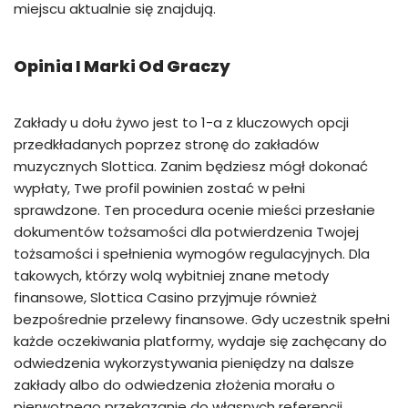
miejscu aktualnie się znajdują.
Opinia I Marki Od Graczy
Zakłady u dołu żywo jest to 1-a z kluczowych opcji
przedkładanych poprzez stronę do zakładów
muzycznych Slottica. Zanim będziesz mógł dokonać
wypłaty, Twe profil powinien zostać w pełni
sprawdzone. Ten procedura ocenie mieści przesłanie
dokumentów tożsamości dla potwierdzenia Twojej
tożsamości i spełnienia wymogów regulacyjnych. Dla
takowych, którzy wolą wybitniej znane metody
finansowe, Slottica Casino przyjmuje również
bezpośrednie przelewy finansowe. Gdy uczestnik spełni
każde oczekiwania platformy, wydaje się zachęcany do
odwiedzenia wykorzystywania pieniędzy na dalsze
zakłady albo do odwiedzenia złożenia morału o
pierwotnego przekazanie do własnych referencji.