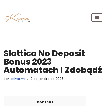
Pular
para
o
conteúdo
Slottica No Deposit
Bonus 2023
Automatach I Zdobądź
por
josiver.wk
9 de janeiro de 2025
Content