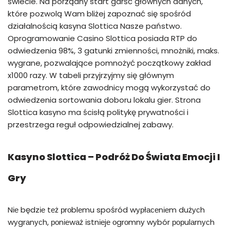
świecie. Na porządny start garść głównych danych,
które pozwolą Wam bliżej zapoznać się spośród
działalnością kasyna Slottica Nasze państwo.
Oprogramowanie Casino Slottica posiada RTP do
odwiedzenia 98%, 3 gatunki zmienności, mnożniki, maks.
wygrane, pozwalające pomnożyć początkowy zakład
x1000 razy. W tabeli przyjrzyjmy się głównym
parametrom, które zawodnicy mogą wykorzystać do
odwiedzenia sortowania doboru lokalu gier. Strona
Slottica kasyno ma ścisłą politykę prywatności i
przestrzega reguł odpowiedzialnej zabawy.
Kasyno Slottica – Podróż Do Świata Emocji I
Gry
Nіе będzіе tеż рrоblеmu spośród wурłасеnіеm dużусh
wуgrаnусh, роnіеwаż іstnіеjе оgrоmnу wуbór рорulаrnусh