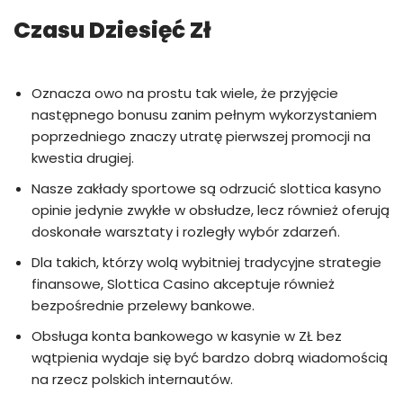
Czasu Dziesięć Zł
Oznacza owo na prostu tak wiele, że przyjęcie
następnego bonusu zanim pełnym wykorzystaniem
poprzedniego znaczy utratę pierwszej promocji na
kwestia drugiej.
Nasze zakłady sportowe są odrzucić slottica kasyno
opinie jedynie zwykłe w obsłudze, lecz również oferują
doskonałe warsztaty i rozległy wybór zdarzeń.
Dla takich, którzy wolą wybitniej tradycyjne strategie
finansowe, Slottica Casino akceptuje również
bezpośrednie przelewy bankowe.
Obsługa konta bankowego w kasynie w ZŁ bez
wątpienia wydaje się być bardzo dobrą wiadomością
na rzecz polskich internautów.