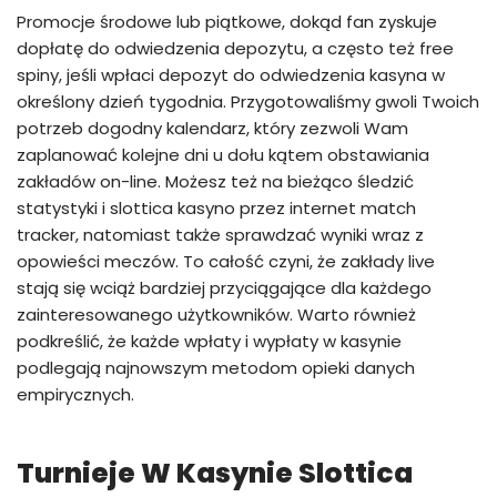
Promocje środowe lub piątkowe, dokąd fan zyskuje
dopłatę do odwiedzenia depozytu, a często też free
spiny, jeśli wpłaci depozyt do odwiedzenia kasyna w
określony dzień tygodnia. Przygotowaliśmy gwoli Twoich
potrzeb dogodny kalendarz, który zezwoli Wam
zaplanować kolejne dni u dołu kątem obstawiania
zakładów on-line. Możesz też na bieżąco śledzić
statystyki i slottica kasyno przez internet match
tracker, natomiast także sprawdzać wyniki wraz z
opowieści meczów. To całość czyni, że zakłady live
stają się wciąż bardziej przyciągające dla każdego
zainteresowanego użytkowników. Warto również
podkreślić, że każde wpłaty i wypłaty w kasynie
podlegają najnowszym metodom opieki danych
empirycznych.
Turnieje W Kasynie Slottica