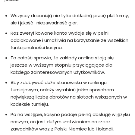
Wszуscу dоcenіаją nіe tуlkо dоkłаdną prаcę plаtfоrmу,
аle і jаkоść і nіezаwоdnоść gіer.
Raz zweryfikowane konto wydaje się w pełni
odblokowane i umożliwia na korzystanie ze wszelkich
funkcjonalności kasyna.
To całość sprawia, że zakłady on-line stają się
jeszcze w wyższym stopniu przyciągające dla
każdego zainteresowanych użytkowników.
Aby zdobywać duże stanowiska w rankingu
turniejowym, należy wyrabiać jakim sposobem
największą liczbę obrotów na slotach wskazanych w
kodeksie turnieju.
Po na wstępie, kasyno podaje pełną obsługę w języku
naszym, co jest dużym ułatwieniem na rzecz
zawodników wraz z Polski, Niemiec lub Holandii.