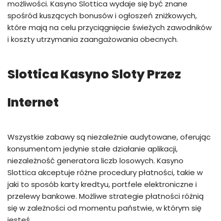
możliwości. Kasyno Slottica wydaje się być znane
spośród kuszących bonusów i ogłoszeń zniżkowych,
które mają na celu przyciągnięcie świeżych zawodników
i koszty utrzymania zaangażowania obecnych.
Slottica Kasyno Sloty Przez
Internet
Wszystkie zabawy są niezależnie audytowane, oferując
konsumentom jedynie stałe działanie aplikacji,
niezależność generatora liczb losowych. Kasyno
Slottica akceptuje różne procedury płatności, takie w
jaki to sposób karty kredtyu, portfele elektroniczne i
przelewy bankowe. Możliwe strategie płatności różnią
się w zależności od momentu państwie, w którym się
jesteś.