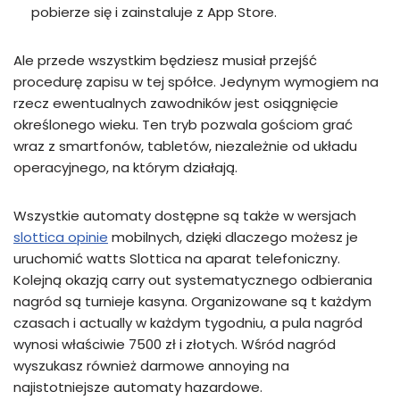
pobierze się i zainstaluje z App Store.
Ale przede wszystkim będziesz musiał przejść
procedurę zapisu w tej spółce. Jedynym wymogiem na
rzecz ewentualnych zawodników jest osiągnięcie
określonego wieku. Ten tryb pozwala gościom grać
wraz z smartfonów, tabletów, niezależnie od układu
operacyjnego, na którym działają.
Wszystkie automaty dostępne są także w wersjach
slottica opinie
mobilnych, dzięki dlaczego możesz je
uruchomić watts Slottica na aparat telefoniczny.
Kolejną okazją carry out systematycznego odbierania
nagród są turnieje kasyna. Organizowane są t każdym
czasach i actually w każdym tygodniu, a pula nagród
wynosi właściwie 7500 zł i złotych. Wśród nagród
wyszukasz również darmowe annoying na
najistotniejsze automaty hazardowe.