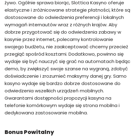
żywo. Ogólnie sprawa biorąc, Slottica Kasyno oferuje
elastyczne i zróżnicowane strategie płatności, które są
dostosowane do odwiedzenia preferencji i lokalnych
wymagań internautów wraz z różnych krajów. Aby
dobrze przygotować się do odwiedzenia zabawy w
kasynie przez internet, polecamy kontrolowanie
swojego budżetu, nie zaakceptować chcemy przecież
przegiąć spośród kosztami. Dodatkowo, powinno się
wydaje się być nauczyć się grać na automatach będąc
demo, by zwiększyć swoje szanse na wygraną, zdobyć
doświadczenie i zrozumieć maksymy danej gry. Samo
kasyno wydaje się bardzo dobrze dostosowane do
odwiedzenia wszelkich urządzeń mobilnych.
Gwarantami dostępności propozycji kasyna na
telefonie komórkowym wydaje się strona mobilna i
dedykowana zastosowanie mobilna.
Bonus Powitalny