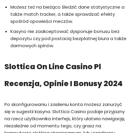
Możesz też na bieżąco śledzić dane statystyczne a
także match tracker, a także sprawdzać efekty
spośród opowieści meczów.
Kasyno nie zaakceptować dysponuje bonusu bez
depozytu czy pod postacią bezpłatnej biura a także
darmowych spinów.
Slottica On Line Casino Pl
Recenzja, Opinie I Bonusy 2024
Po skonfigurowaniu i zasileniu konta możesz zanurzyć
się w sugestii kasyna. Slottica Casino podaje przyjazny
na rzecz użytkownika interfejs, który ułatwia nawigację,
niezależnie od momentu tego, czy grasz na
komputerze slottica stacjonarnym, lub urządzeniu