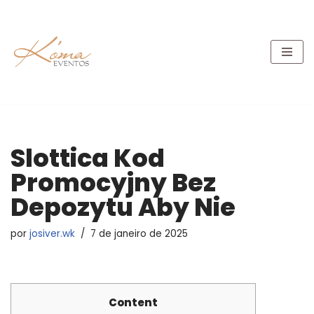
Pular
para
o
conteúdo
Slottica Kod
Promocyjny Bez
Depozytu Aby Nie
por
josiver.wk
7 de janeiro de 2025
Content