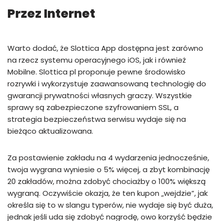
Przez Internet
Warto dodać, że Slottica App dostępna jest zarówno
na rzecz systemu operacyjnego iOS, jak i również
Mobilne. Slottica pl proponuje pewne środowisko
rozrywki i wykorzystuje zaawansowaną technologię do
gwarancji prywatności własnych graczy. Wszystkie
sprawy są zabezpieczone szyfrowaniem SSL, a
strategia bezpieczeństwa serwisu wydaje się na
bieżąco aktualizowana.
Za postawienie zakładu na 4 wydarzenia jednocześnie,
twoja wygrana wyniesie o 5% więcej, a zbyt kombinację
20 zakładów, można zdobyć chociażby o 100% większą
wygraną. Oczywiście okazja, że ten kupon „wejdzie”, jak
określa się to w slangu typerów, nie wydaje się być duża,
jednak jeśli uda się zdobyć nagrodę, owo korzyść będzie