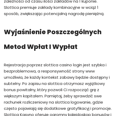
zależności od czasu ilości zakładów na 1 kuponie.
Slottica premiuje zakłady kombinacyjne w wciąż 1
sposób, zwiększając potencjalną nagrodę pieniężną.
Wyjaśnienie Poszczególnych
Metod Wpłat I Wypłat
Rejestracja poprzez slottica casino login jest szybka i
bezproblemowa, a responsywność strony www
umożliwia, że każdy kontekst zabawy będzie dostępny i
subtelny. Po zapisu na slottica otrzymasz wyjątkowy
bonus powitalny, który pozwoli Ci rozpocząć grę z
większym kapitałem. Pamiętaj, żeby sprawdzić swe
rachunek rozliczeniowy na slottica logowanie, gdzie
często pojawiają się dodatkowe gratyfikacyj i promocje.
Slottica Kasyno oferuje ogromny kalejdoskop bonusów i