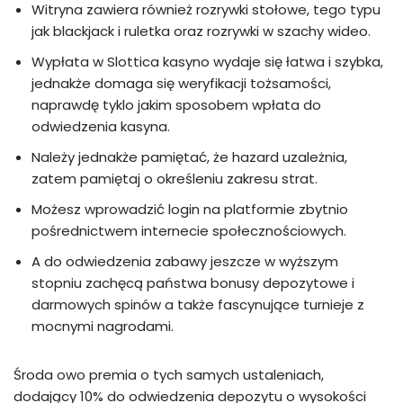
Witryna zawiera również rozrywki stołowe, tego typu
jak blackjack i ruletka oraz rozrywki w szachy wideo.
Wypłata w Slottica kasyno wydaje się łatwa i szybka,
jednakże domaga się weryfikacji tożsamości,
naprawdę tyklo jakim sposobem wpłata do
odwiedzenia kasyna.
Należy jednakże pamiętać, że hazard uzależnia,
zatem pamiętaj o określeniu zakresu strat.
Możesz wprowadzić login na platformie zbytnio
pośrednictwem internecie społecznościowych.
A do odwiedzenia zabawy jeszcze w wyższym
stopniu zachęcą państwa bonusy depozytowe i
darmowych spinów a także fascynujące turnieje z
mocnymi nagrodami.
Środa owo premia o tych samych ustaleniach,
dodający 10% do odwiedzenia depozytu o wysokości