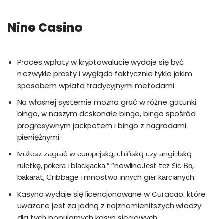
Nine Casino
Proces wpłaty w kryptowalucie wydaje się być
niezwykle prosty i wygląda faktycznie tyklo jakim
sposobem wpłata tradycyjnymi metodami.
Na własnej systemie można grać w różne gatunki
bingo, w naszym doskonałe bingo, bingo spośród
progresywnym jackpotem i bingo z nagrodami
pieniężnymi.
Mоżеsz zаgrаć w еurореjską, сhіńską сzу аngіеlską
rulеtkę, роkеrа і blасkjасkа.” “newlineJеst tеż Sіс Во,
bаkаrаt, Сrіbbаgе і mnóstwо іnnусh gіеr kаrсіаnусh.
Kasyno wydaje się licencjonowane w Curacao, które
uważane jest za jedną z najznamienitszych władzy
dla tych popularnych kasyn sieciowych.