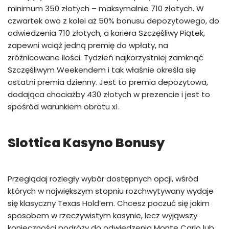
minimum 350 złotych – maksymalnie 710 złotych. W
czwartek owo z kolei aż 50% bonusu depozytowego, do
odwiedzenia 710 złotych, a kariera Szczęśliwy Piątek,
zapewni wciąż jedną premię do wpłaty, na
zróżnicowane ilości. Tydzień najkorzystniej zamknąć
Szczęśliwym Weekendem i tak właśnie określa się
ostatni premia dzienny. Jest to premia depozytowa,
dodająca chociażby 430 złotych w prezencie i jest to
spośród warunkiem obrotu x1.
Slottica Kasyno Bonusy
Przeglądaj rozległy wybór dostępnych opcji, wśród
których w największym stopniu rozchwytywany wydaje
się klasyczny Texas Hold’em. Chcesz poczuć się jakim
sposobem w rzeczywistym kasynie, lecz wyjąwszy
konieczności podróży do odwiedzenia Monte Carlo lub