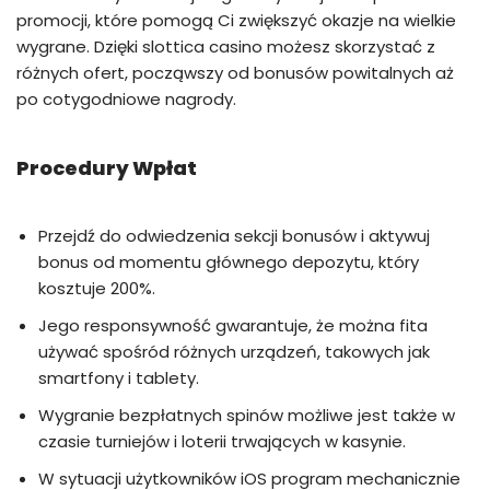
promocji, które pomogą Ci zwiększyć okazje na wielkie
wygrane. Dzięki slottica casino możesz skorzystać z
różnych ofert, począwszy od bonusów powitalnych aż
po cotygodniowe nagrody.
Procedury Wpłat
Przejdź do odwiedzenia sekcji bonusów i aktywuj
bonus od momentu głównego depozytu, który
kosztuje 200%.
Jego responsywność gwarantuje, że można fita
używać spośród różnych urządzeń, takowych jak
smartfony i tablety.
Wygranie bezpłatnych spinów możliwe jest także w
czasie turniejów i loterii trwających w kasynie.
W sytuacji użytkowników iOS program mechanicznie