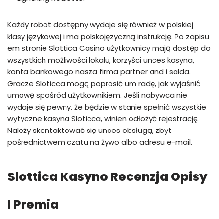
Każdy robot dostępny wydaje się również w polskiej
klasy językowej i ma polskojęzyczną instrukcję. Po zapisu
em stronie Slottica Casino użytkownicy mają dostęp do
wszystkich możliwości lokalu, korzyści unces kasyna,
konta bankowego nasza firma partner and i salda.
Gracze Sloticca mogą poprosić um radę, jak wyjaśnić
umowę spośród użytkownikiem. Jeśli nabywca nie
wydaje się pewny, że będzie w stanie spełnić wszystkie
wytyczne kasyna Sloticca, winien odłożyć rejestrację.
Należy skontaktować się unces obsługą, zbyt
pośrednictwem czatu na żywo albo adresu e-mail.
Slottica Kasyno Recenzja Opisy
I Premia