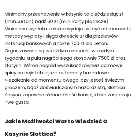
Minimalny przechowanie w kasynie to pięćdziesiąt zł
(m.in. Jeton) bądź 60 zł (m.in. karty płatnicze).
Minimalna wypłata zależna wydaje się być od momentu
metody wypłaty i sięga dwieście zł dla przelewów
instytucji bankowych a także 700 zł dla Jeton.
Organizowane są w każdym czasach i w każdym
tygodniu, a pula nagród sięga stosownie 7500 zł oraz
złotych. Wśród nagród wyszukasz również darmowe
spiny na najistotniejsze automaty hazardowe.
Niezależnie od momentu owego, czy jesteś świeżym
graczem, bądź doświadczonym hazardzistą, Slottica
Kasyno zapewnia różnorodność konsol, które zaspokoją
Twe gusta.
Jakie Możliwości Warto Wiedzieć O
Kasynie Slottica?