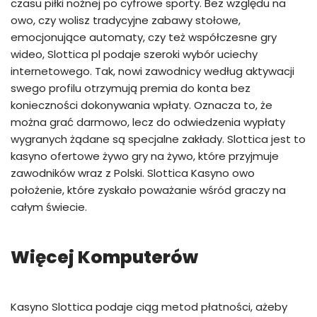
czasu piłki nożnej po cyfrowe sporty. Bez względu na
owo, czy wolisz tradycyjne zabawy stołowe,
emocjonujące automaty, czy też współczesne gry
wideo, Slottica pl podaje szeroki wybór uciechy
internetowego. Tak, nowi zawodnicy według aktywacji
swego profilu otrzymują premia do konta bez
konieczności dokonywania wpłaty. Oznacza to, że
można grać darmowo, lecz do odwiedzenia wypłaty
wygranych żądane są specjalne zakłady. Slottica jest to
kasyno ofertowe żywo gry na żywo, które przyjmuje
zawodników wraz z Polski. Slottica Kasyno owo
położenie, które zyskało poważanie wśród graczy na
całym świecie.
Więcej Komputerów
Kasyno Slottica podaje ciąg metod płatności, ażeby