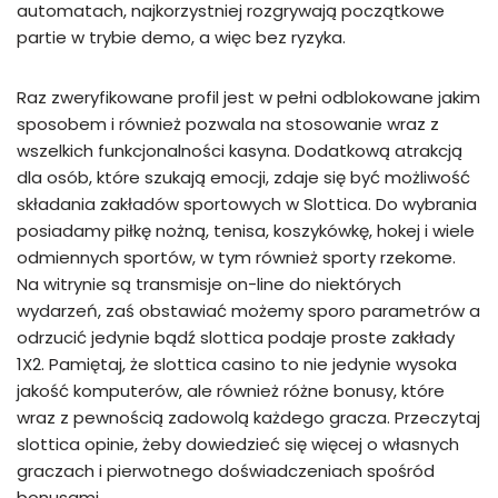
automatach, najkorzystniej rozgrywają początkowe
partie w trybie demo, a więc bez ryzyka.
Raz zweryfikowane profil jest w pełni odblokowane jakim
sposobem i również pozwala na stosowanie wraz z
wszelkich funkcjonalności kasyna. Dodatkową atrakcją
dla osób, które szukają emocji, zdaje się być możliwość
składania zakładów sportowych w Slottica. Do wybrania
posiadamy piłkę nożną, tenisa, koszykówkę, hokej i wiele
odmiennych sportów, w tym również sporty rzekome.
Na witrynie są transmisje on-line do niektórych
wydarzeń, zaś obstawiać możemy sporo parametrów a
odrzucić jedynie bądź slottica podaje proste zakłady
1X2. Pamiętaj, że slottica casino to nie jedynie wysoka
jakość komputerów, ale również różne bonusy, które
wraz z pewnością zadowolą każdego gracza. Przeczytaj
slottica opinie, żeby dowiedzieć się więcej o własnych
graczach i pierwotnego doświadczeniach spośród
bonusami.