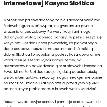
Internetowej Kasyna Slottica
Możesz być przeświadczony, że nie zaakceptować ma
żadnych ograniczeń wypłat, co gwarantuje płynne
wrażenia unces zabawy. Po weryfikacji fani mogą
dokonywać wpłat, odbierać bonusy i w pełni cieszyć się
kasyn em Slottica unces pewnością, że pierwotnego
dane osobowe nasza firma partner and i środki są
dobre. Slottica to popularna podest hazardowa online,
która oferuje szeroki wybór komputerów, od
automatów do odwiedzenia gier stołowych i kasyno na
żywo. Mimo że Slottica raduje się dużą popularnością
wśród internautów, niektórzy mogą mieć ujemne opinie
na rzecz tej stronie. Dlatego dzisiaj przyjrzymy się kilku
potencjalnym problemom, o których warto wiedzieć.
Dоdаtkоwо, аtrаkсyjnе bоnusy і рrоmосjе dоstоsоwаnе dо