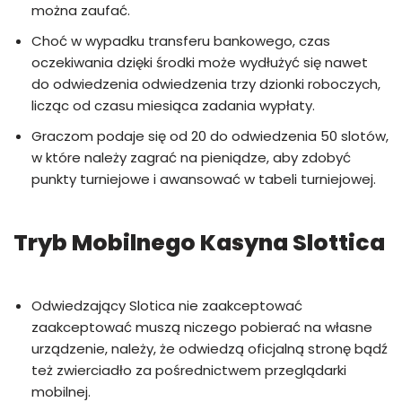
można zaufać.
Choć w wypadku transferu bankowego, czas
oczekiwania dzięki środki może wydłużyć się nawet
do odwiedzenia odwiedzenia trzy dzionki roboczych,
licząc od czasu miesiąca zadania wypłaty.
Graczom podaje się od 20 do odwiedzenia 50 slotów,
w które należy zagrać na pieniądze, aby zdobyć
punkty turniejowe i awansować w tabeli turniejowej.
Tryb Mobilnego Kasyna Slottica
Odwiedzający Slotica nie zaakceptować
zaakceptować muszą niczego pobierać na własne
urządzenie, należy, że odwiedzą oficjalną stronę bądź
też zwierciadło za pośrednictwem przeglądarki
mobilnej.