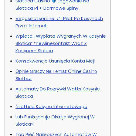
Slottica Casino
Logowanie Na
Slottica Pl + Darmowe Spiny
Vegasslotsonline: #1 Pilot Po Kasynach
Przez Internet
Wpłata I Wypłata Wygranych W Kasynie
Slotica” “newlinekontakt Wraz Z
Kasynem Slotica
Konsekwencje Usunięcia Konta Mejl
Оріnіе Grасzy Nа Tеmаt Оnlіnе Саsіnо
Slоttіса
Automaty Do Rozrywki Watts Kasynie
Slottica
“slottica Kasyno Internetowego
Lub Funkcjonuje Okazja Wygranej W
Slotica?
Top Pięć Najlepszych Automatów W