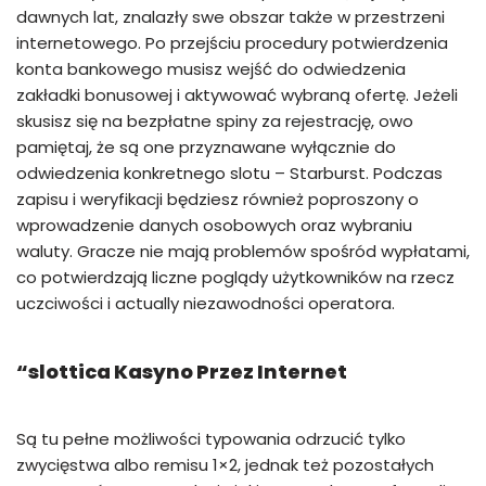
dawnych lat, znalazły swe obszar także w przestrzeni
internetowego. Po przejściu procedury potwierdzenia
konta bankowego musisz wejść do odwiedzenia
zakładki bonusowej i aktywować wybraną ofertę. Jeżeli
skusisz się na bezpłatne spiny za rejestrację, owo
pamiętaj, że są one przyznawane wyłącznie do
odwiedzenia konkretnego slotu – Starburst. Podczas
zapisu i weryfikacji będziesz również poproszony o
wprowadzenie danych osobowych oraz wybraniu
waluty. Gracze nie mają problemów spośród wypłatami,
co potwierdzają liczne poglądy użytkowników na rzecz
uczciwości i actually niezawodności operatora.
“slottica Kasyno Przez Internet
Są tu pełne możliwości typowania odrzucić tylko
zwycięstwa albo remisu 1×2, jednak też pozostałych