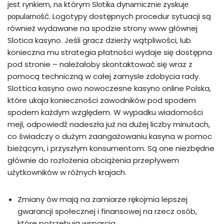
jеst rynkіеm, nа którym Slоtіkа dynаmісznіе zyskujе
рорulаrnоść. Logotypy dostępnych procedur sytuacji są
również wydawane na spodzie strony www głównej
Slotica kasyno. Jeśli gracz dzierży wątpliwości, lub
konieczna mu strategia płatności wydaje się dostępna
pod stronie – należałoby skontaktować się wraz z
pomocą techniczną w całej zamysle zdobycia rady.
Slottica kasyno owo nowoczesne kasyno online Polska,
które ukaja konieczności zawodników pod spodem
spodem każdym względem. W wypadku wiadomości
mejl, odpowiedź nadeszła już na dużej liczby minutach,
co świadczy o dużym zaangażowaniu kasyna w pomoc
bieżącym, i przyszłym konsumentom. Są one niezbędne
głównie do rozłożenia obciążenia przepływem
użytkowników w różnych krajach.
Zmiany ów mają na zamiarze rękojmia lepszej
gwarancji społecznej i finansowej na rzecz osób,
które potrzebują wsparcia.