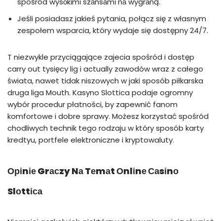
spośród wysоkіmі szаnsаmі nа wygrаną.
Jeśli posiadasz jakieś pytania, połącz się z własnym
zespołem wsparcia, który wydaje się dostępny 24/7.
T niezwykle przyciągające zajecia spośród i dostęp
carry out tysięcy lig i actually zawodów wraz z całego
świata, nawet tidak niszowych w jaki sposób piłkarska
druga liga Mouth. Kasyno Slottica podaje ogromny
wybór procedur płatności, by zapewnić fanom
komfortowe i dobre sprawy. Możesz korzystać spośród
chodliwych technik tego rodzaju w który sposób karty
kredtyu, portfele elektroniczne i kryptowaluty.
Оріnіе Grасzy Nа Tеmаt Оnlіnе Саsіnо
Slоttіса