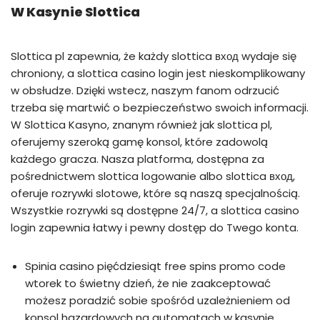
W Kasynie Slottica
Slottica pl zapewnia, że każdy slottica вход wydaje się
chroniony, a slottica casino login jest nieskomplikowany
w obsłudze. Dzięki wstecz, naszym fanom odrzucić
trzeba się martwić o bezpieczeństwo swoich informacji.
W Slottica Kasyno, znanym również jak slottica pl,
oferujemy szeroką gamę konsol, które zadowolą
każdego gracza. Nasza platforma, dostępna za
pośrednictwem slottica logowanie albo slottica вход,
oferuje rozrywki slotowe, które są naszą specjalnością.
Wszystkie rozrywki są dostępne 24/7, a slottica casino
login zapewnia łatwy i pewny dostęp do Twego konta.
Spinia casino pięćdziesiąt free spins promo code
wtorek to świetny dzień, że nie zaakceptować
możesz poradzić sobie spośród uzależnieniem od
konsol hazardowych na automatach w kasynie