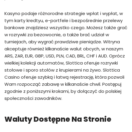
Kasyno podaje różnorodne strategie wpłat i wypłat, w
tym karty kredtyu, e-portfele i bezpośrednie przelewy
bankowe znajdziesz wszystko czego. Możesz także grać
w rozrywki za bezowocnie, a także brać udział w
turniejach, aby wygrać prawdziwe pieniądze. Witryna
akceptuje również kilkanaście walut obcych, w naszym
ARS, ZAR, EUR, GBP, USD, PLN, CAD, BRL, CHF i AUD. Oprócz
wielkiej kolekcji automatów, Slottica oferuje rozrywki
stołowe i sporo stołów z krupierami na żywo. Slottica
Casino oferuje szybką i łatwą rejestrację, która pozwoli
Wam rozpocząć zabawę w kilkanaście chwil. Postępuj
zgodnie z poniższymi krokami, by dołączyć do polskiej
społeczności zawodników.
Waluty Dostępne Na Stronie