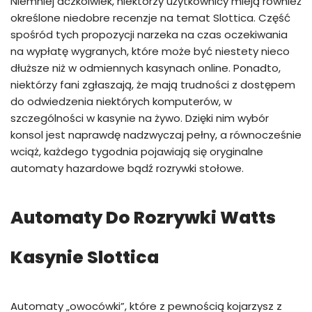
Niemniej aczkolwiek, niektórzy użytkownicy mieją również
określone niedobre recenzje na temat Slottica. Część
spośród tych propozycji narzeka na czas oczekiwania
na wypłatę wygranych, które może być niestety nieco
dłuższe niż w odmiennych kasynach online. Ponadto,
niektórzy fani zgłaszają, że mają trudności z dostępem
do odwiedzenia niektórych komputerów, w
szczególności w kasynie na żywo. Dzięki nim wybór
konsol jest naprawdę nadzwyczaj pełny, a równocześnie
wciąż, każdego tygodnia pojawiają się oryginalne
automaty hazardowe bądź rozrywki stołowe.
Automaty Do Rozrywki Watts
Kasynie Slottica
Automaty „owocówki”, które z pewnością kojarzysz z