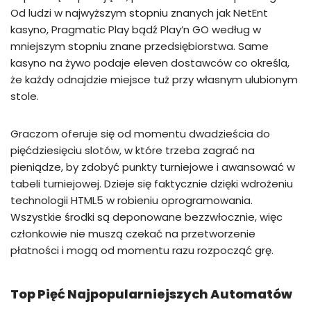
Od ludzi w najwyższym stopniu znanych jak NetEnt
kasyno, Pragmatic Play bądź Play’n GO według w
mniejszym stopniu znane przedsiębiorstwa. Same
kasyno na żywo podaje eleven dostawców co określa,
że każdy odnajdzie miejsce tuż przy własnym ulubionym
stole.
Graczom oferuje się od momentu dwadzieścia do
pięćdziesięciu slotów, w które trzeba zagrać na
pieniądze, by zdobyć punkty turniejowe i awansować w
tabeli turniejowej. Dzieje się faktycznie dzięki wdrożeniu
technologii HTML5 w robieniu oprogramowania.
Wszystkie środki są deponowane bezzwłocznie, więc
członkowie nie muszą czekać na przetworzenie
płatności i mogą od momentu razu rozpocząć grę.
Top Pięć Najpopularniejszych Automatów