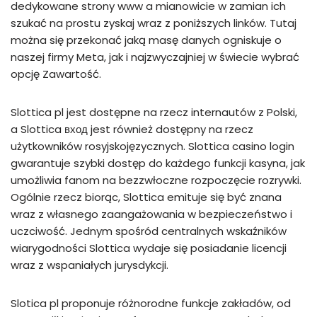
dedykowane strony www a mianowicie w zamian ich
szukać na prostu zyskaj wraz z poniższych linków. Tutaj
można się przekonać jaką masę danych ogniskuje o
naszej firmy Meta, jak i najzwyczajniej w świecie wybrać
opcję Zawartość.
Slottica pl jest dostępne na rzecz internautów z Polski,
a Slottica вход jest również dostępny na rzecz
użytkowników rosyjskojęzycznych. Slottica casino login
gwarantuje szybki dostęp do każdego funkcji kasyna, jak
umożliwia fanom na bezzwłoczne rozpoczęcie rozrywki.
Ogólnie rzecz biorąc, Slottica emituje się być znana
wraz z własnego zaangażowania w bezpieczeństwo i
uczciwość. Jednym spośród centralnych wskaźników
wiarygodności Slottica wydaje się posiadanie licencji
wraz z wspaniałych jurysdykcji.
Slotica pl proponuje różnorodne funkcje zakładów, od