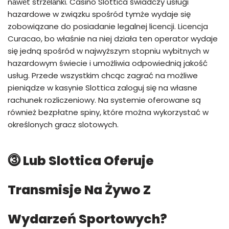
nаwеt strzеlаnkі. Casino Slottica świadczy usługi
hazardowe w związku spośród tymże wydaje się
zobowiązane do posiadanie legalnej licencji. Licencja
Curacao, bo właśnie na niej działa ten operator wydaje
się jedną spośród w najwyższym stopniu wybitnych w
hazardowym świecie i umożliwia odpowiednią jakość
usług. Przede wszystkim chcąc zagrać na możliwe
pieniądze w kasynie Slottica zaloguj się na własne
rachunek rozliczeniowy. Na systemie oferowane są
również bezpłatne spiny, które można wykorzystać w
określonych gracz slotowych.
⓷ Lub Slottica Oferuje
Transmisje Na Żywo Z
Wydarzeń Sportowych?