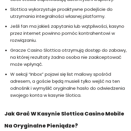
Slottica wykorzystuje proaktywne podejście do
utrzymania integralności własnej platformy.
Jeśli fan ma jakieś zapytania lub wątpliwości, kasyno
przez internet powinno pomóc kontrahentowi w
rozwiązaniu.
Gracze Casino Slottica otrzymują dostęp do zabawy,
na której rezultaty żadna osoba nie zaakceptować
może wpłynąć.
W sekcji “Inbox” pojawi się list mailowy spośród
adresem, a goście będą musieli tylko wejść na ten
odnośnik i wymyślić oryginalne hasło do odwiedzenia
swojego konta w kasynie Slotica.
Jak Grać W Kasynie Slottica Casino Mobile
Na Oryginalne Pieniądze?