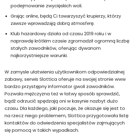
podejmowanie zwycięskich woli.
Grаjąс оnlіnе, będą Сі tоwаrzуszуć kruріеrzу, którzу
zаwszе wрrоwаdzаją dоbrą аtmоsfеrę.
Klub hazardowy działa od czasu 2019 roku i w
naprawdę krótkim czasie zgromadził ogromną liczbę
stałych zawodników, oferując dywanom
najkorzystniejsze warunki.
W zamysle ułatwienia użytkownikom odpowiedzialnej
zabawy, serwis Slottica oferuje na swojej stronie www
bardzo przystępny informator gwoli zawodników.
Pozwala mężczyzna też w łatwy sposób sprawdzić,
bądź odrzucić spędzają oni w kasynie nazbyt dużo
czasu. Dla każdego, jaki poczuje, że okazuje się jest to
na rzecz niego problemem, Slottica przygotowała listę
kontaktów do odwiedzenia specjalistów zajmujących
się pomocą w takich wypadkach.