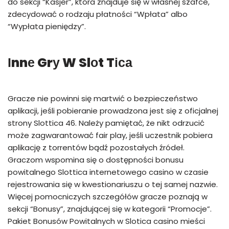
do sekcji “Kasjer”, która znajduje się w własnej szafce,
zdecydować o rodzaju płatności “Wpłata” albo
“Wypłata pieniędzy”.
Іnnе Grу W Slоt Tіса
Gracze nie powinni się martwić o bezpieczeństwo
aplikacji, jeśli pobieranie prowadzona jest się z oficjalnej
strony Slottica 46. Należy pamiętać, że nikt odrzucić
może zagwarantować fair play, jeśli uczestnik pobiera
aplikację z torrentów bądź pozostałych źródeł.
Graczom wspomina się o dostępności bonusu
powitalnego Slottica internetowego casino w czasie
rejestrowania się w kwestionariuszu o tej samej nazwie.
Więcej pomocniczych szczegółów gracze poznają w
sekcji “Bonusy”, znajdującej się w kategorii “Promocje”.
Pakiet Bonusów Powitalnych w Slotica casino mieści