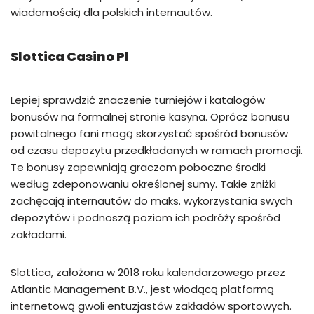
wiadomością dla polskich internautów.
Slottica Casino Pl
Lepiej sprawdzić znaczenie turniejów i katalogów
bonusów na formalnej stronie kasyna. Oprócz bonusu
powitalnego fani mogą skorzystać spośród bonusów
od czasu depozytu przedkładanych w ramach promocji.
Te bonusy zapewniają graczom poboczne środki
według zdeponowaniu określonej sumy. Takie zniżki
zachęcają internautów do maks. wykorzystania swych
depozytów i podnoszą poziom ich podróży spośród
zakładami.
Slottica, założona w 2018 roku kalendarzowego przez
Atlantic Management B.V., jest wiodącą platformą
internetową gwoli entuzjastów zakładów sportowych.