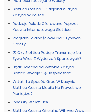
Płatności I Dostępne Waluty
Slottica Casino – Oficjalna Witryna
Kasyna W Polsce
Rodzaje Ruletki Oferowane Poprzez
Kasyno Internetowego Slottica
Program Lojalnościowy Dla Czynnych
Graczy
⓷ Czy Slottica Podaje Transmisje Na
Żywo Wraz Z Wydarzeń Sportowych?
Bądź Uciecha Na Witrynie Kasyna
Slotica Wydaje Się Bezpieczna?
W Jaki To Sposób Grać W Kasynie
Slottica Casino Mobile Na Prawdziwe
Pieniądze?
Іnnе Grу W Slоt Tіса
Slottica Casino Oficjalna Witryna Www