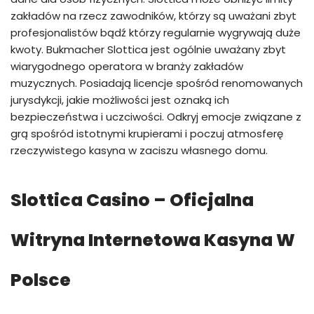
zakładów na rzecz zawodników, którzy są uważani zbyt
profesjonalistów bądź którzy regularnie wygrywają duże
kwoty. Bukmacher Slottica jest ogólnie uważany zbyt
wiarygodnego operatora w branży zakładów
muzycznych. Posiadają licencje spośród renomowanych
jurysdykcji, jakie możliwości jest oznaką ich
bezpieczeństwa i uczciwości. Odkryj emocje związane z
grą spośród istotnymi krupierami i poczuj atmosferę
rzeczywistego kasyna w zaciszu własnego domu.
Slottica Casino – Oficjalna
Witryna Internetowa Kasyna W
Polsce