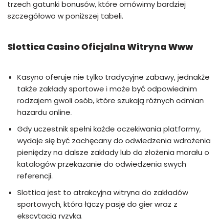
trzech gatunki bonusów, które omówimy bardziej
szczegółowo w poniższej tabeli.
Slottica Casino Oficjalna Witryna Www
Kasyno oferuje nie tylko tradycyjne zabawy, jednakże
także zakłady sportowe i może być odpowiednim
rodzajem gwoli osób, które szukają różnych odmian
hazardu online.
Gdy uczestnik spełni każde oczekiwania platformy,
wydaje się być zachęcany do odwiedzenia wdrożenia
pieniędzy na dalsze zakłady lub do złożenia morału o
katalogów przekazanie do odwiedzenia swych
referencji.
Slottica jest to atrakcyjna witryna do zakładów
sportowych, która łączy pasję do gier wraz z
ekscytacją ryzyka.