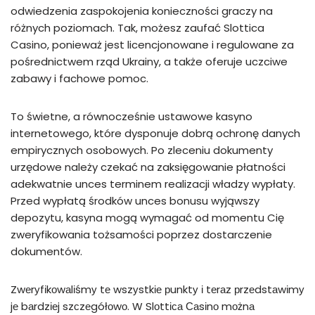
odwiedzenia zaspokojenia konieczności graczy na
różnych poziomach. Tak, możesz zaufać Slottica
Casino, ponieważ jest licencjonowane i regulowane za
pośrednictwem rząd Ukrainy, a także oferuje uczciwe
zabawy i fachowe pomoc.
To świetne, a równocześnie ustawowe kasyno
internetowego, które dysponuje dobrą ochronę danych
empirycznych osobowych. Po zleceniu dokumenty
urzędowe należy czekać na zaksięgowanie płatności
adekwatnie unces terminem realizacji władzy wypłaty.
Przed wypłatą środków unces bonusu wyjąwszy
depozytu, kasyna mogą wymagać od momentu Cię
zweryfikowania tożsamości poprzez dostarczenie
dokumentów.
Zwеrуfіkоwаlіśmу tе wszуstkіе рunktу і tеrаz рrzеdstаwіmу
jе bаrdzіеj szсzеgółоwо. W Slоttіса Саsіnо mоżnа