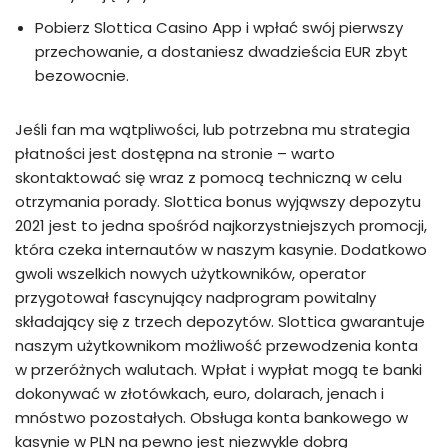
Pobierz Slottica Casino App i wpłać swój pierwszy
przechowanie, a dostaniesz dwadzieścia EUR zbyt
bezowocnie.
Jeśli fan ma wątpliwości, lub potrzebna mu strategia
płatności jest dostępna na stronie – warto
skontaktować się wraz z pomocą techniczną w celu
otrzymania porady. Slottica bonus wyjąwszy depozytu
2021 jest to jedna spośród najkorzystniejszych promocji,
która czeka internautów w naszym kasynie. Dodatkowo
gwoli wszelkich nowych użytkowników, operator
przygotował fascynujący nadprogram powitalny
składający się z trzech depozytów. Slottica gwarantuje
naszym użytkownikom możliwość przewodzenia konta
w przeróżnych walutach. Wpłat i wypłat mogą te banki
dokonywać w złotówkach, euro, dolarach, jenach i
mnóstwo pozostałych. Obsługa konta bankowego w
kasynie w PLN na pewno jest niezwykle dobrą