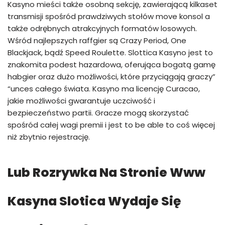
Kasyno mieści także osobną sekcję, zawierającą kilkaset
transmisji spośród prawdziwych stołów move konsol a
także odrębnych atrakcyjnych formatów losowych.
Wśród najlepszych raffgier są Crazy Period, One
Blackjack, bądź Speed Roulette. Slottica Kasyno jest to
znakomita podest hazardowa, oferująca bogatą gamę
habgier oraz dużo możliwości, które przyciągają graczy”
“unces całego świata. Kasyno ma licencję Curacao,
jakie możliwości gwarantuje uczciwość i
bezpieczeństwo partii. Gracze mogą skorzystać
spośród całej wagi premii i jest to be able to coś więcej
niż zbytnio rejestrację.
Lub Rozrywka Na Stronie Www
Kasyna Slotica Wydaje Się