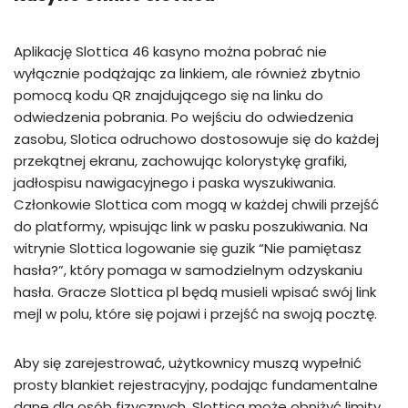
Aplikację Slottica 46 kasyno można pobrać nie
wyłącznie podążając za linkiem, ale również zbytnio
pomocą kodu QR znajdującego się na linku do
odwiedzenia pobrania. Po wejściu do odwiedzenia
zasobu, Slotica odruchowo dostosowuje się do każdej
przekątnej ekranu, zachowując kolorystykę grafiki,
jadłospisu nawigacyjnego i paska wyszukiwania.
Członkowie Slottica com mogą w każdej chwili przejść
do platformy, wpisując link w pasku poszukiwania. Na
witrynie Slottica logowanie się guzik “Nie pamiętasz
hasła?”, który pomaga w samodzielnym odzyskaniu
hasła. Gracze Slottica pl będą musieli wpisać swój link
mejl w polu, które się pojawi i przejść na swoją pocztę.
Aby się zarejestrować, użytkownicy muszą wypełnić
prosty blankiet rejestracyjny, podając fundamentalne
dane dla osób fizycznych. Slottica może obniżyć limity