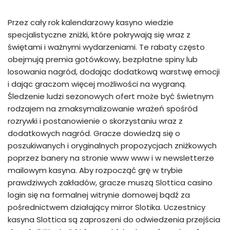
Przez cały rok kalendarzowy kasyno wiedzie
specjalistyczne zniżki, które pokrywają się wraz z
świętami i ważnymi wydarzeniami. Te rabaty często
obejmują premia gotówkowy, bezpłatne spiny lub
losowania nagród, dodając dodatkową warstwę emocji
i dając graczom więcej możliwości na wygraną.
Śledzenie ludzi sezonowych ofert może być świetnym
rodzajem na zmaksymalizowanie wrażeń spośród
rozrywki i postanowienie o skorzystaniu wraz z
dodatkowych nagród. Gracze dowiedzą się o
poszukiwanych i oryginalnych propozycjach zniżkowych
poprzez banery na stronie www www i w newsletterze
mailowym kasyna. Aby rozpocząć grę w trybie
prawdziwych zakładów, gracze muszą Slottica casino
login się na formalnej witrynie domowej bądź za
pośrednictwem działający mirror Slotika. Uczestnicy
kasyna Slottica są zaproszeni do odwiedzenia przejścia