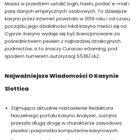
Musisz w przedtem ustalić login, hasło, podać e-mail i
parę danych empirycznych osobowych. To dzisiejsze
kasyno przez internet powstało w 2019 roku i od czasu
początku jego działalności lokal kasyna mieści się na
Cyprze. Kasyno wydaje się być licencjonowane za
pośrednictwem pewien z najbardziej atrakcyjnych
podmiotów, a to znaczy Curacao eGaming, pod
spodem numerem autoryzacji 5536/JAZ.
Najważniejsze Wiadomości O Kasynie
Slottica
Zajmująca aktualnie nastawienie Redaktora
Naczelnego portalu Kasyno Analyzer, Justyna
przeszła długą drogę w charakterze zawodowa
pisarka i pasjonatka komputerów kasynowych.