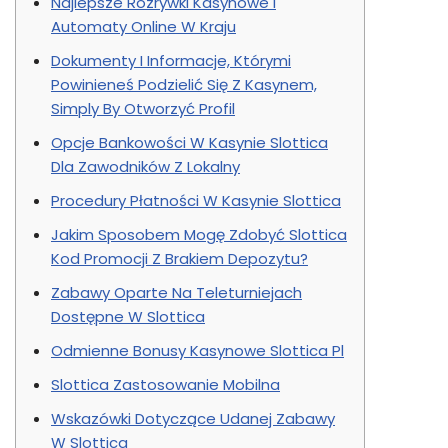
Najlepsze Rozrywki Kasynowe I
Automaty Online W Kraju
Dokumenty I Informacje, Którymi
Powinieneś Podzielić Się Z Kasynem,
Simply By Otworzyć Profil
Opcje Bankowości W Kasynie Slottica
Dla Zawodników Z Lokalny
Procedury Płatności W Kasynie Slottica
Jakim Sposobem Mogę Zdobyć Slottica
Kod Promocji Z Brakiem Depozytu?
Zabawy Oparte Na Teleturniejach
Dostępne W Slottica
Odmienne Bonusy Kasynowe Slottica Pl
Slottica Zastosowanie Mobilna
Wskazówki Dotyczące Udanej Zabawy
W Slottica