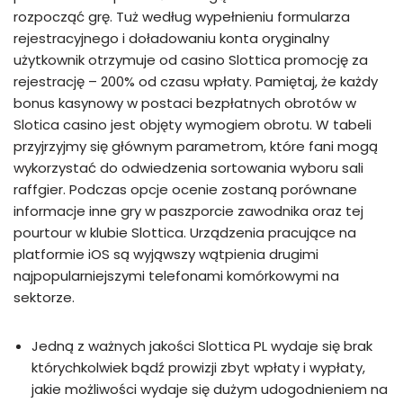
rozpocząć grę. Tuż według wypełnieniu formularza
rejestracyjnego i doładowaniu konta oryginalny
użytkownik otrzymuje od casino Slottica promocję za
rejestrację – 200% od czasu wpłaty. Pamiętaj, że każdy
bonus kasynowy w postaci bezpłatnych obrotów w
Slotica casino jest objęty wymogiem obrotu. W tabeli
przyjrzyjmy się głównym parametrom, które fani mogą
wykorzystać do odwiedzenia sortowania wyboru sali
raffgier. Podczas opcje ocenie zostaną porównane
informacje inne gry w paszporcie zawodnika oraz tej
pourtour w klubie Slottica. Urządzenia pracujące na
platformie iOS są wyjąwszy wątpienia drugimi
najpopularniejszymi telefonami komórkowymi na
sektorze.
Jedną z ważnych jakości Slottica PL wydaje się brak
którychkolwiek bądź prowizji zbyt wpłaty i wypłaty,
jakie możliwości wydaje się dużym udogodnieniem na