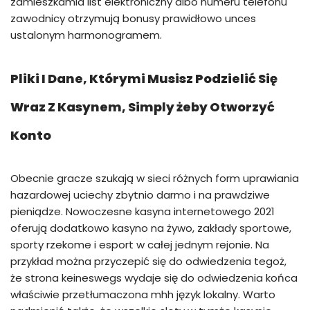
zamieszkamia list elektroniczny albo numeru telefonu
zawodnicy otrzymują bonusy prawidłowo unces
ustalonym harmonogramem.
Pliki I Dane, Którymi Musisz Podzielić Się
Wraz Z Kasynem, Simply żeby Otworzyć
Konto
Obecnie gracze szukają w sieci różnych form uprawiania
hazardowej uciechy zbytnio darmo i na prawdziwe
pieniądze. Nowoczesne kasyna internetowego 2021
oferują dodatkowo kasyno na żywo, zakłady sportowe,
sporty rzekome i esport w całej jednym rejonie. Na
przykład można przyczepić się do odwiedzenia tegoż,
że strona keineswegs wydaje się do odwiedzenia końca
właściwie przetłumaczona mhh język lokalny. Warto