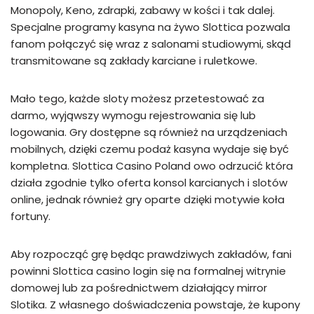
Monopoly, Keno, zdrapki, zabawy w kości i tak dalej.
Specjalne programy kasyna na żywo Slottica pozwala
fanom połączyć się wraz z salonami studiowymi, skąd
transmitowane są zakłady karciane i ruletkowe.
Mało tego, każde sloty możesz przetestować za
darmo, wyjąwszy wymogu rejestrowania się lub
logowania. Gry dostępne są również na urządzeniach
mobilnych, dzięki czemu podaż kasyna wydaje się być
kompletna. Slottica Casino Poland owo odrzucić która
działa zgodnie tylko oferta konsol karcianych i slotów
online, jednak również gry oparte dzięki motywie koła
fortuny.
Aby rozpocząć grę będąc prawdziwych zakładów, fani
powinni Slottica casino login się na formalnej witrynie
domowej lub za pośrednictwem działający mirror
Slotika. Z własnego doświadczenia powstaje, że kupony