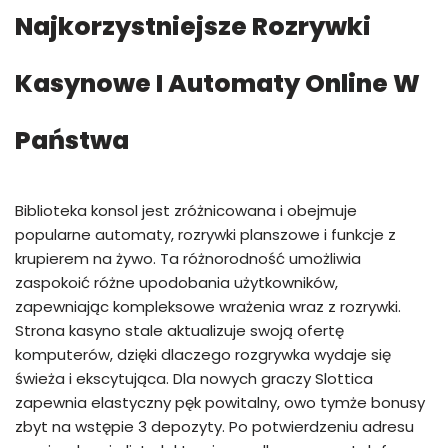
Najkorzystniejsze Rozrywki
Kasynowe I Automaty Online W
Państwa
Biblioteka konsol jest zróżnicowana i obejmuje
popularne automaty, rozrywki planszowe i funkcje z
krupierem na żywo. Ta różnorodność umożliwia
zaspokoić różne upodobania użytkowników,
zapewniając kompleksowe wrażenia wraz z rozrywki.
Strona kasyno stale aktualizuje swoją ofertę
komputerów, dzięki dlaczego rozgrywka wydaje się
świeża i ekscytująca. Dla nowych graczy Slottica
zapewnia elastyczny pęk powitalny, owo tymże bonusy
zbyt na wstępie 3 depozyty. Po potwierdzeniu adresu