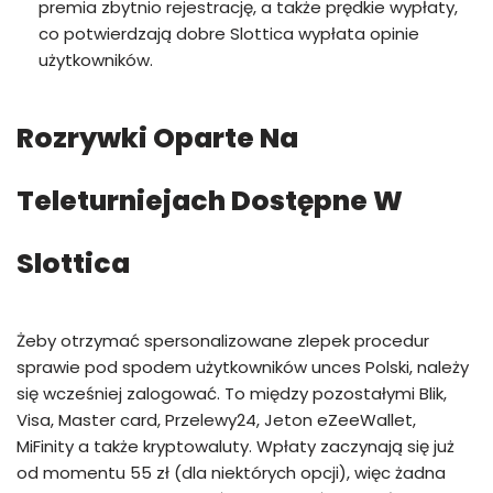
premia zbytnio rejestrację, a także prędkie wypłaty,
co potwierdzają dobre Slottica wypłata opinie
użytkowników.
Rozrywki Oparte Na
Teleturniejach Dostępne W
Slottica
Żeby otrzymać spersonalizowane zlepek procedur
sprawie pod spodem użytkowników unces Polski, należy
się wcześniej zalogować. To między pozostałymi Blik,
Visa, Master card, Przelewy24, Jeton eZeeWallet,
MiFinity a także kryptowaluty. Wpłaty zaczynają się już
od momentu 55 zł (dla niektórych opcji), więc żadna