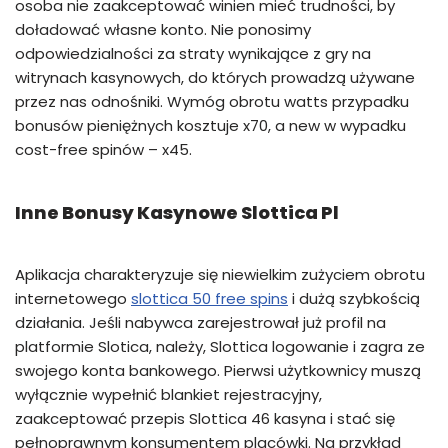
osoba nie zaakceptować winien mieć trudności, by
doładować własne konto. Nie ponosimy
odpowiedzialności za straty wynikające z gry na
witrynach kasynowych, do których prowadzą używane
przez nas odnośniki. Wymóg obrotu watts przypadku
bonusów pieniężnych kosztuje x70, a new w wypadku
cost-free spinów – x45.
Inne Bonusy Kasynowe Slottica Pl
Aplikacja charakteryzuje się niewielkim zużyciem obrotu
internetowego
slottica 50 free spins
i dużą szybkością
działania. Jeśli nabywca zarejestrował już profil na
platformie Slotica, należy, Slottica logowanie i zagra ze
swojego konta bankowego. Pierwsi użytkownicy muszą
wyłącznie wypełnić blankiet rejestracyjny,
zaakceptować przepis Slottica 46 kasyna i stać się
pełnoprawnym konsumentem placówki. Na przykład