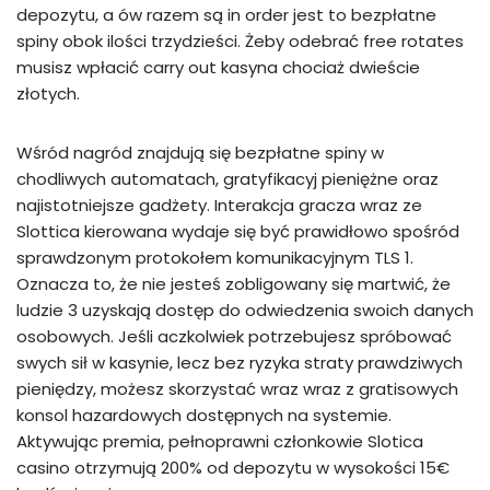
depozytu, a ów razem są in order jest to bezpłatne
spiny obok ilości trzydzieści. Żeby odebrać free rotates
musisz wpłacić carry out kasyna chociaż dwieście
złotych.
Wśród nagród znajdują się bezpłatne spiny w
chodliwych automatach, gratyfikacyj pieniężne oraz
najistotniejsze gadżety. Interakcja gracza wraz ze
Slottica kierowana wydaje się być prawidłowo spośród
sprawdzonym protokołem komunikacyjnym TLS 1.
Oznacza to, że nie jesteś zobligowany się martwić, że
ludzie 3 uzyskają dostęp do odwiedzenia swoich danych
osobowych. Jeśli aczkolwiek potrzebujesz spróbować
swych sił w kasynie, lecz bez ryzyka straty prawdziwych
pieniędzy, możesz skorzystać wraz wraz z gratisowych
konsol hazardowych dostępnych na systemie.
Aktywując premia, pełnoprawni członkowie Slotica
casino otrzymują 200% od depozytu w wysokości 15€