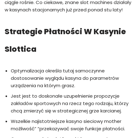
ciągle rośnie. Co ciekawe, znane slot machines działały
w kasynach stacjonarnych już przed ponad stu laty!
Strategie Płatności W Kasynie
Slottica
Optymalizacja określa tutaj samoczynne
dostosowanie wyglądu kasyna do parametrów
urządzenia na którym grasz.
Jest jest to doskonałe uzupełnienie propozycje
zakładów sportowych na rzecz tego rodzaju, którzy
chcą zmierzyć się w strategicznej grze karcianej.
Wszelkie najistotniejsze kasyno sieciowy mother
możliwość” “przekazywać swoje funkcje płatności.