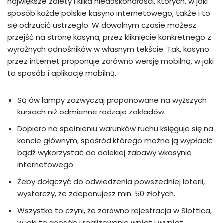
największe zalety i kilka niedoskonałości, których, w jaki
sposób każde polskie kasyno internetowego, także i to
się odrzucić ustrzegło. W dowolnym czasie możesz
przejść na stronę kasyna, przez kliknięcie konkretnego z
wyraźnych odnośników w własnym tekście. Tak, kasyno
przez internet proponuje zarówno wersję mobilną, w jaki
to sposób i aplikację mobilną.
Są ów lampy zazwyczaj proponowane na wyższych
kursach niż odmienne rodzaje zakładów.
Dopiero na spełnieniu warunków ruchu księguje się na
koncie głównym, spośród którego można ją wypłacić
bądź wykorzystać do dalekiej zabawy wkasynie
internetowego.
Żeby dołączyć do odwiedzenia powszedniej loterii,
wystarczy, że zdeponujesz min. 50 złotych.
Wszystko to czyni, że zarówno rejestracja w Slottica,
w jaki to sposób i realizowanie wpłat i wypłat