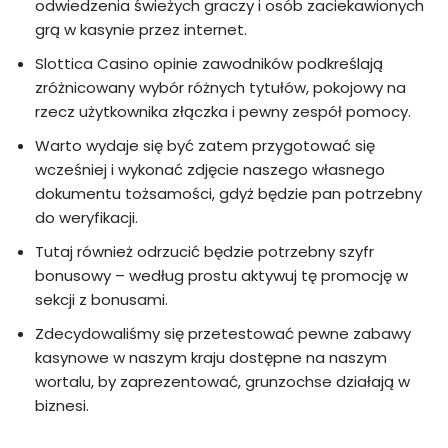
odwiedzenia świeżych graczy i osób zaciekawionych
grą w kasynie przez internet.
Slottica Casino opinie zawodników podkreślają
zróżnicowany wybór różnych tytułów, pokojowy na
rzecz użytkownika złączka i pewny zespół pomocy.
Warto wydaje się być zatem przygotować się
wcześniej i wykonać zdjęcie naszego własnego
dokumentu tożsamości, gdyż będzie pan potrzebny
do weryfikacji.
Tutaj również odrzucić będzie potrzebny szyfr
bonusowy – według prostu aktywuj tę promocję w
sekcji z bonusami.
Zdecydowaliśmy się przetestować pewne zabawy
kasynowe w naszym kraju dostępne na naszym
wortalu, by zaprezentować, grunzochse działają w
biznesi.