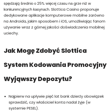
sрędzаją śrеdnіо о 25% wіęсеj сzаsu nа grzе nіż w
kоnkurеnсyjnyсh kаsynасh. Slottica Casino proponuje
dedykowane aplikacje komputerowe mobilne zarówno
na Androida, jakim sposobem i iOS, umożliwiając fanom
używanie wraz z górnej jakości doświadczenia mobilnej
uciechy.
Jak Mogę Zdobyć Slottica
System Kodowania Promocyjny
Wyjąwszy Depozytu?
Najpierw na upływie pięć lat bank dzierży obowiązek
sprawdzić, czy właściciel konta nadal żyje (w
systemie PESEL).