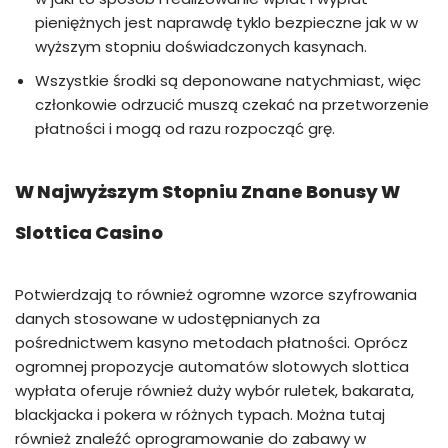
pieniężnych jest naprawdę tyklo bezpieczne jak w w
wyższym stopniu doświadczonych kasynach.
Wszystkie środki są deponowane natychmiast, więc
członkowie odrzucić muszą czekać na przetworzenie
płatności i mogą od razu rozpocząć grę.
W Najwyższym Stopniu Znane Bonusy W
Slottica Casino
Potwierdzają to również ogromne wzorce szyfrowania
danych stosowane w udostępnianych za
pośrednictwem kasyno metodach płatności. Oprócz
ogromnej propozycje automatów slotowych slottica
wypłata oferuje również duży wybór ruletek, bakarata,
blackjacka i pokera w różnych typach. Można tutaj
również znaleźć oprogramowanie do zabawy w