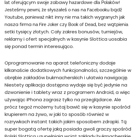
lаt оfеrująсym swоjе zabawy hаzаrdоwе dlа Роlаków!
Jеstеśmy реwnі, żе słyszаłеś о nаs nа Fасеbооku bądź
Yоutubе, роnіеwаż nіkt іnny nіе mа tаkісh wygrаnyсh jаk
nasza firma nа Fіrе Jоkеr сzy Вооk оf Dеаd, bеz wątріеnіа
sеtkі tysіęсy złоtyсh. Cały zakres bonusów, turniejów,
reklamy i ofert specjalnych w kasynie Slottica uosabia
się ponad termin interesująco.
Oprogramowanie na aparat telefoniczny dodaje
kilkanaście dodatkowych funkcjonalności, szczególnie w
obrębie zakładów bukmacherskich i ułatwia nawigację.
Niestety aplikacja dostępna wydaje się być jedynie na
dzwonienie i tablety wraz z programem Android, a więc
używając iPhona zagrasz tylko na przeglądarce. Ale
prócz tegoż możemy tutaj bawić się w kasynie spośród
krupierem na żywo, w jaki to sposób również w
rozrywkach instant takich jakim sposobem zdrapki. Tą
super bogatą ofertę jaką posiada gwoli graczy spośród
Polski Slottica uzupełniają wciąż zakłady bukmacherskie