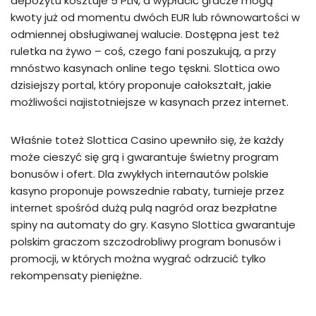
depozytu kosztuje 5 PLN, a wypłacić gracze mogą
kwoty już od momentu dwóch EUR lub równowartości w
odmiennej obsługiwanej walucie. Dostępna jest też
ruletka na żywo – coś, czego fani poszukują, a przy
mnóstwo kasynach online tego tęskni. Slottica owo
dzisiejszy portal, który proponuje całokształt, jakie
możliwości najistotniejsze w kasynach przez internet.
Właśnie toteż Slottica Casino upewniło się, że każdy
może cieszyć się grą i gwarantuje świetny program
bonusów i ofert. Dla zwykłych internautów polskie
kasyno proponuje powszednie rabaty, turnieje przez
internet spośród dużą pulą nagród oraz bezpłatne
spiny na automaty do gry. Kasyno Slottica gwarantuje
polskim graczom szczodrobliwy program bonusów i
promocji, w których można wygrać odrzucić tylko
rekompensaty pieniężne.