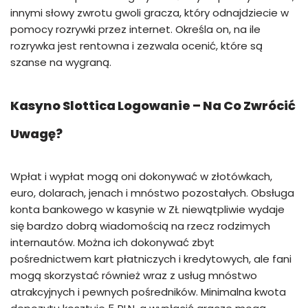
innymi słowy zwrotu gwoli gracza, który odnajdziecie w
pomocy rozrywki przez internet. Określa on, na ile
rozrywka jest rentowna i zezwala ocenić, które są
szanse na wygraną.
Kasyno Slottica Logowanie – Na Co Zwrócić
Uwagę?
Wpłat i wypłat mogą oni dokonywać w złotówkach,
euro, dolarach, jenach i mnóstwo pozostałych. Obsługa
konta bankowego w kasynie w ZŁ niewątpliwie wydaje
się bardzo dobrą wiadomością na rzecz rodzimych
internautów. Można ich dokonywać zbyt
pośrednictwem kart płatniczych i kredytowych, ale fani
mogą skorzystać również wraz z usług mnóstwo
atrakcyjnych i pewnych pośredników. Minimalna kwota