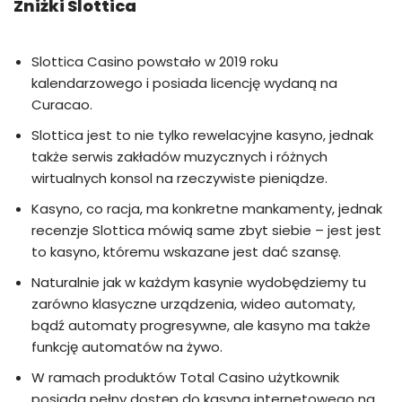
Zniżki Slottica
Slottica Casino powstało w 2019 roku
kalendarzowego i posiada licencję wydaną na
Curacao.
Slottica jest to nie tylko rewelacyjne kasyno, jednak
także serwis zakładów muzycznych i różnych
wirtualnych konsol na rzeczywiste pieniądze.
Kasyno, co racja, ma konkretne mankamenty, jednak
recenzje Slottica mówią same zbyt siebie – jest jest
to kasyno, któremu wskazane jest dać szansę.
Naturalnie jak w każdym kasynie wydobędziemy tu
zarówno klasyczne urządzenia, wideo automaty,
bądź automaty progresywne, ale kasyno ma także
funkcję automatów na żywo.
W ramach produktów Total Casino użytkownik
posiada pełny dostęp do kasyna internetowego na