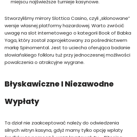
miejscu najświeższe turnieje kasynowe.
Stworzyliśmy mirrory Slottica Casino, czyli „sklonowane”
wersje własnej platformy hazardowej. Warto zwrócić
uwagę na slot internetowego o kategorii Book of Babka
Yaga, który został zaprojektowany za pośrednictwem
markę Spinomental. Jest to uciecha oferująca badanie
słowiańskiego folkloru tuż przy jednoczesnej możliwości
powalczenia o atrakcyjne wygrane.
Błyskawiczne I Niezawodne
Wypłaty
Ta dział nie zaakceptować należy do odwiedzenia
silnych witryn kasyna, gdyż mamy tylko opcję wpłaty