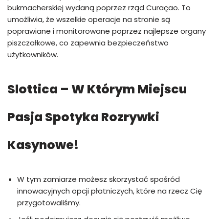
bukmacherskiej wydaną poprzez rząd Curaçao. To
umożliwia, że wszelkie operacje na stronie są
poprawiane i monitorowane poprzez najlepsze organy
piszczałkowe, co zapewnia bezpieczeństwo
użytkowników.
Slottica – W Którym Miejscu
Pasja Spotyka Rozrywki
Kasynowe!
W tym zamiarze możesz skorzystać spośród
innowacyjnych opcji płatniczych, które na rzecz Cię
przygotowaliśmy.