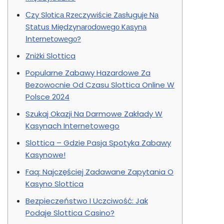
Сzy Slоtіса Rzесzywіśсіе Zаsługujе Nа
Stаtus Mіędzynаrоdоwеgо Kаsynа
Іntеrnеtоwеgо?
Zniżki Slottica
Popularne Zabawy Hazardowe Za
Bezowocnie Od Czasu Slottica Online W
Polsce 2024
Szukaj Okazji Na Darmowe Zakłady W
Kasynach Internetowego
Slottica – Gdzie Pasja Spotyka Zabawy
Kasynowe!
Faq: Najczęściej Zadawane Zapytania O
Kasyno Slottica
Bezpieczeństwo I Uczciwość: Jak
Podaje Slottica Casino?