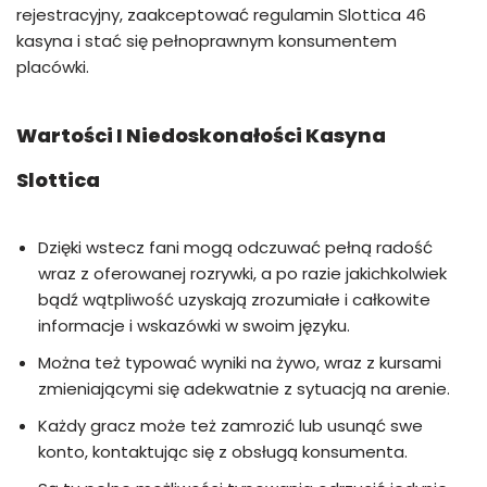
rejestracyjny, zaakceptować regulamin Slottica 46
kasyna i stać się pełnoprawnym konsumentem
placówki.
Wartości I Niedoskonałości Kasyna
Slottica
Dzięki wstecz fani mogą odczuwać pełną radość
wraz z oferowanej rozrywki, a po razie jakichkolwiek
bądź wątpliwość uzyskają zrozumiałe i całkowite
informacje i wskazówki w swoim języku.
Można też typować wyniki na żywo, wraz z kursami
zmieniającymi się adekwatnie z sytuacją na arenie.
Każdy gracz może też zamrozić lub usunąć swe
konto, kontaktując się z obsługą konsumenta.