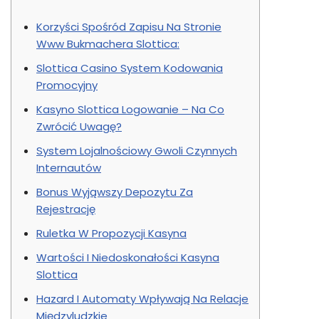
Korzyści Spośród Zapisu Na Stronie
Www Bukmachera Slottica:
Slottica Casino System Kodowania
Promocyjny
Kasyno Slottica Logowanie – Na Co
Zwrócić Uwagę?
System Lojalnościowy Gwoli Czynnych
Internautów
Bonus Wyjąwszy Depozytu Za
Rejestrację
Ruletka W Propozycji Kasyna
Wartości I Niedoskonałości Kasyna
Slottica
Hazard I Automaty Wpływają Na Relacje
Międzyludzkie