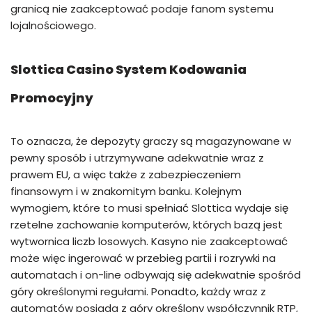
granicą nie zaakceptować podaje fanom systemu
lojalnościowego.
Slottica Casino System Kodowania
Promocyjny
To oznacza, że depozyty graczy są magazynowane w
pewny sposób i utrzymywane adekwatnie wraz z
prawem EU, a więc także z zabezpieczeniem
finansowym i w znakomitym banku. Kolejnym
wymogiem, które to musi spełniać Slottica wydaje się
rzetelne zachowanie komputerów, których bazą jest
wytwornica liczb losowych. Kasyno nie zaakceptować
może więc ingerować w przebieg partii i rozrywki na
automatach i on-line odbywają się adekwatnie spośród
góry określonymi regułami. Ponadto, każdy wraz z
automatów posiada z góry określony współczynnik RTP,