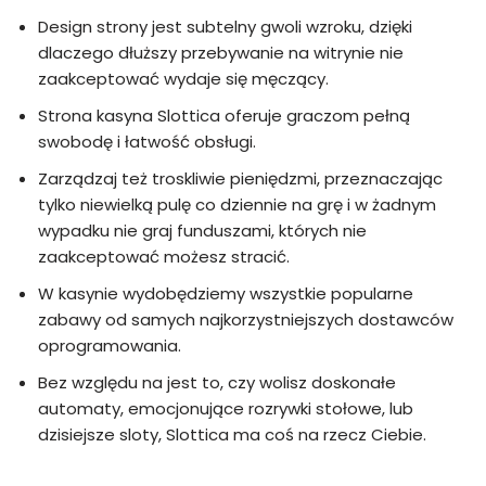
Design strony jest subtelny gwoli wzroku, dzięki
dlaczego dłuższy przebywanie na witrynie nie
zaakceptować wydaje się męczący.
Strona kasyna Slottica oferuje graczom pełną
swobodę i łatwość obsługi.
Zarządzaj też troskliwie pieniędzmi, przeznaczając
tylko niewielką pulę co dziennie na grę i w żadnym
wypadku nie graj funduszami, których nie
zaakceptować możesz stracić.
W kasynie wydobędziemy wszystkie popularne
zabawy od samych najkorzystniejszych dostawców
oprogramowania.
Bez względu na jest to, czy wolisz doskonałe
automaty, emocjonujące rozrywki stołowe, lub
dzisiejsze sloty, Slottica ma coś na rzecz Ciebie.