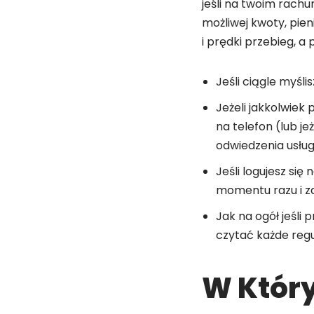
jeśli na twoim rac
możliwej kwoty, pie
i prędki przebieg, a
Jeśli ciągle myśl
Jeżeli jakkolwie
na telefon (lub j
odwiedzenia usługi
Jeśli logujesz si
momentu razu i z
Jak na ogół jeśl
czytać każde regu
W Któr