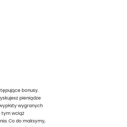
stępujące bonusy.
yskujesz pieniądze
z wypłaty wygranych
 tym wciąż
nia. Co do maksymy,