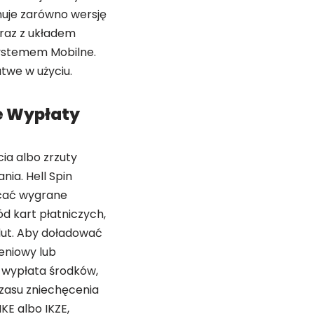
nuje zarówno wersję
wraz z układem
 systemem Mobilne.
twe w użyciu.
e Wypłaty
ia albo zrzuty
ia. Hell Spin
acać wygrane
d kart płatniczych,
lut. Aby doładować
eniowy lub
E wypłata środków,
czasu zniechęcenia
KE albo IKZE,