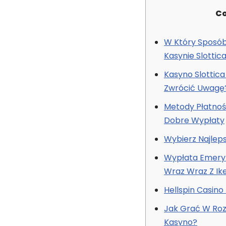
Co
W Który Sposó
Kasynie Slottic
Kasyno Slottic
Zwrócić Uwagę
Metody Płatnośc
Dobre Wypłaty
Wybierz Najlep
Wypłata Emery
Wraz Wraz Z Ik
Hellspin Casino
Jak Grać W Roz
Kasyno?