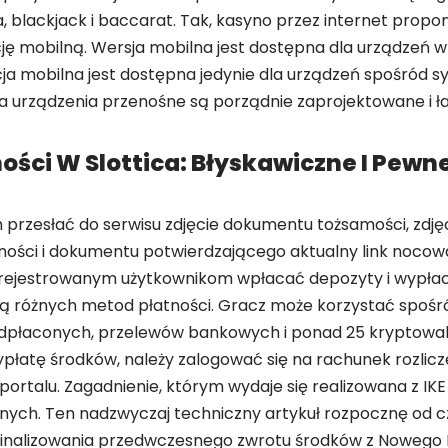
, blackjack i baccarat. Tak, kasyno przez internet propo
ację mobilną. Wersja mobilna jest dostępna dla urządzeń 
kacja mobilna jest dostępna jedynie dla urządzeń spośród
na urządzenia przenośne są porządnie zaprojektowane i ła
ości W Slottica: Błyskawiczne I Pewn
 przesłać do serwisu zdjęcie dokumentu tożsamości, zdjęc
ości i dokumentu potwierdzającego aktualny link nocowan
arejestrowanym użytkownikom wpłacać depozyty i wypł
 różnych metod płatności. Gracz może korzystać spośró
zedpłaconych, przelewów bankowych i ponad 25 kryptowa
ypłatę środków, należy zalogować się na rachunek rozlicz
portalu. Zagadnienie, którym wydaje się realizowana z IK
onych. Ten nadzwyczaj techniczny artykuł rozpocznę od 
finalizowania przedwczesnego zwrotu środków z Nowego I