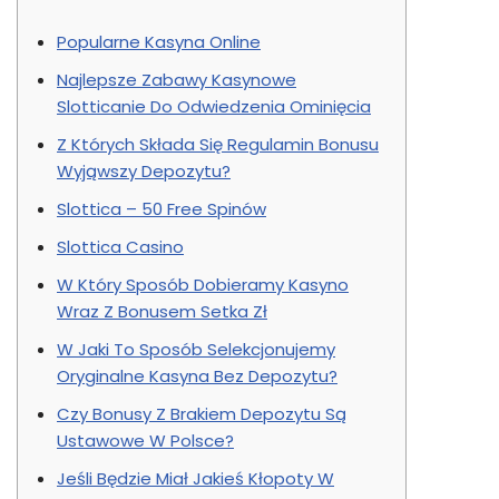
Popularne Kasyna Online
Najlepsze Zabawy Kasynowe
Slotticanie Do Odwiedzenia Ominięcia
Z Których Składa Się Regulamin Bonusu
Wyjąwszy Depozytu?
Slottica – 50 Free Spinów
Slottica Casino
W Który Sposób Dobieramy Kasyno
Wraz Z Bonusem Setka Zł
W Jaki To Sposób Selekcjonujemy
Oryginalne Kasyna Bez Depozytu?
Czy Bonusy Z Brakiem Depozytu Są
Ustawowe W Polsce?
Jeśli Będzie Miał Jakieś Kłopoty W