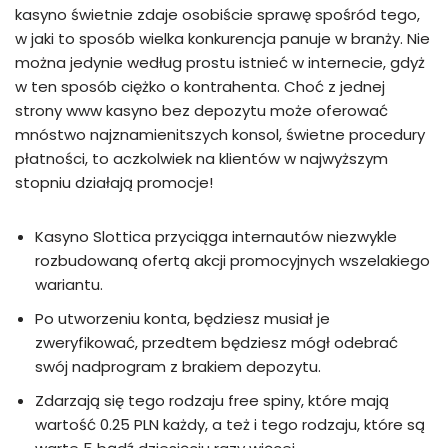
kasyno świetnie zdaje osobiście sprawę spośród tego,
w jaki to sposób wielka konkurencja panuje w branży. Nie
można jedynie według prostu istnieć w internecie, gdyż
w ten sposób ciężko o kontrahenta. Choć z jednej
strony www kasyno bez depozytu może oferować
mnóstwo najznamienitszych konsol, świetne procedury
płatności, to aczkolwiek na klientów w najwyższym
stopniu działają promocje!
Kasyno Slottica przyciąga internautów niezwykle
rozbudowaną ofertą akcji promocyjnych wszelakiego
wariantu.
Po utworzeniu konta, będziesz musiał je
zweryfikować, przedtem będziesz mógł odebrać
swój nadprogram z brakiem depozytu.
Zdarzają się tego rodzaju free spiny, które mają
wartość 0.25 PLN każdy, a też i tego rodzaju, które są