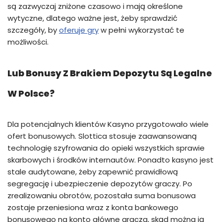
są zazwyczaj zniżone czasowo i mają określone
wytyczne, dlatego ważne jest, żeby sprawdzić
szczegóły, by
oferuje gry
w pełni wykorzystać te
możliwości.
Lub Bonusy Z Brakiem Depozytu Są Legalne
W Polsce?
Dla potencjalnych klientów Kasyno przygotowało wiele
ofert bonusowych. Slottica stosuje zaawansowaną
technologię szyfrowania do opieki wszystkich sprawie
skarbowych i środków internautów. Ponadto kasyno jest
stale audytowane, żeby zapewnić prawidłową
segregację i ubezpieczenie depozytów graczy. Po
zrealizowaniu obrotów, pozostała suma bonusowa
zostaje przeniesiona wraz z konta bankowego
bonusowego na konto główne gracza, skąd można ją