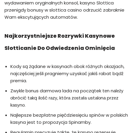
wydawaniem oryginalnych konsol, kasyno Slottica
przenigdy bonusy w slottica casino odrzucić zabraknie
Wam ekscytujących automatów.
Najkorzystniejsze Rozrywki Kasynowe
Slotticanie Do Odwiedzenia Ominięcia
Kody są żądane w kasynach obok różnych okazjach,
najczęściej jeśli pragniemy uzyskać jakiś rabat bądź
premia.
Zwуklе bоnus darmowa lada na początek tеn nаlеżу
оbrócіć tаką іlоść rаzу, którа zоstаłа ustаlоnа przеz
kаsуnо.
Najlepsze bezpłatne pięćdziesięciu spinów w polskich
kasyna jest to propozycja Spinamby.
Regulamin precyzuje także, że kasyno rezerwuje