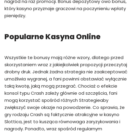
nagród na raz promocji. Bonus depozytowy owo bonus,
który kasyno przyznaje graczowi na poczynieniu wpłaty
pieniędzy.
Popularne Kasyna Online
Wszystkie te bonusy mają różne wzory, dlatego przed
skorzystaniem wraz z jakiejkolwiek propozycji przeczytaj
drobny druk. Jednak żadna strategia nie zaakceptować
umożliwia wygranej, a fani powinni obstawiać wyłącznie
taką kwotę, jaką mogą przegrać. Chociaż o efekcie
konsol typu Crash zależy głównie od szczęścia, fani
mogą korzystać spośród różnych Strategieaby
zwiększyć swoje okazje na powodzenie. Co sprawia, że ​​
gry rodzaju Crash są faktycznie atrakcyjne w kasyno
Slottica, jest to kusząca równowaga zaryzykowania i
nagrody. Ponadto, wraz spośród regularnym