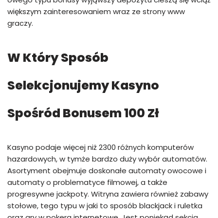
większym zainteresowaniem wraz ze strony www
graczy.
W Który Sposób
Selekcjonujemy Kasyno
Spośród Bonusem 100 Zł
Kasyno podaje więcej niż 2300 różnych komputerów
hazardowych, w tymże bardzo duży wybór automatów.
Asortyment obejmuje doskonałe automaty owocowe i
automaty o problematyce filmowej, a także
progresywne jackpoty. Witryna zawiera również zabawy
stołowe, tego typu w jaki to sposób blackjack i ruletka
oraz gry w pokera internetowe. Jest poniekąd sekcja