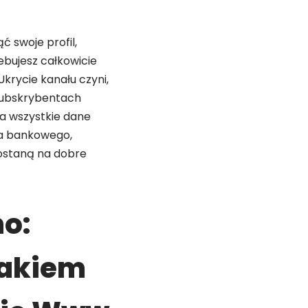
 swoje profil,
ebujesz całkowicie
rycie kanału czyni,
 subskrybentach
 a wszystkie dane
ta bankowego,
zostaną na dobre
no:
rakiem