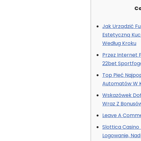
Co
Jak Urządzić Fu
Estetyczną Kuc
Według Kroku
Przez Internet
22bet Sportfog
Top Pięć Najpop
Automatów W Ka
Wskazówek Dot
Wraz Z Bonusó
Leave A Comme
Slottica Casino 
Logowanie, Na