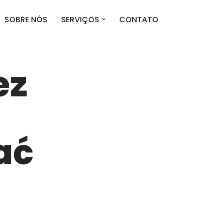
SOBRE NÓS
SERVIÇOS
CONTATO
ez
ać