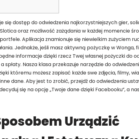
 się dostęp do odwiedzenia najkorzystniejszych gier, sol
Slotica oraz możliwość zażądania w każdej momencie ś
portfele. Aplikacja znamionuje się niewielkim zużyciem ru
ałania. Jednakże, jeśli masz aktywną pożyczkę w Wonga, f
dne informacje dzięki rzecz Twej własnej pożyczki do o
 a spłaty. Nasza klasa przekazuje narzędzie do odwiedze
zięki któremu możesz zapisać każde swe zdjęcia, filmy, w
inne dane. Aby jest to zrobić, przejdź do odwiedzenia us
ecyduj się na opcję „Twoje dane dzięki Facebooku”, a na
Sposobem Urządzić