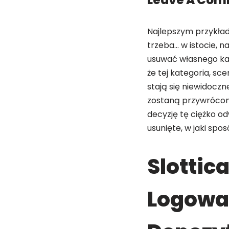
Leave A Com
Najlepszym przykład
trzeba… w istocie, n
usuwać własnego kan
że tej kategoria, sc
stają się niewidocz
zostaną przywrócone
decyzję tę ciężko o
usunięte, w jaki spos
Slottica
Logowa