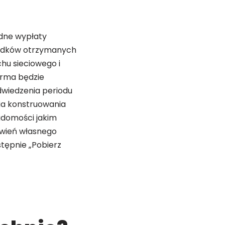
idne wypłaty
rodków otrzymanych
chu sieciowego i
irma będzie
dwiedzenia periodu
nia konstruowania
iadomości jakim
tawień własnego
stępnie „Pobierz